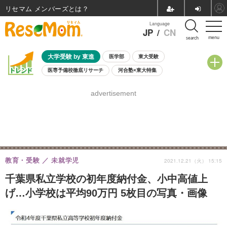
リセマム メンバーズ
Language
JP
/
CN
menu
search
大学受験 by 東進
医学部
東大受験
医専予備校徹底リサーチ
河合塾×東大特集
親子で考える大学選び
高校受験
中学受験
小学校受験
advertisement
共通テスト
夏休み
8月開催学校説明会・相談会
8月開催イベント・WS
全国公立高校 過去問
人気記事
自由研究教材（小学生向け）
自由研究教材（中学生向け）
ランキング
教育・受験
未就学児
2021.12.21（火） 15:15
千葉県私立学校の初年度納付金、小中高値上
げ…小学校は平均90万円 5枚目の写真・画像