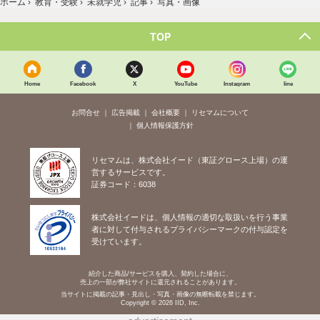
ホーム
›
教育・受験
›
未就学児
›
記事
›
写真・画像
TOP
Home
Facebook
X
YouTube
Instagram
line
お問合せ
広告掲載
会社概要
リセマムについて
個人情報保護方針
リセマムは、株式会社イード（東証グロース上場）の運
営するサービスです。
証券コード：6038
株式会社イードは、個人情報の適切な取扱いを行う事業
者に対して付与されるプライバシーマークの付与認定を
受けています。
紹介した商品/サービスを購入、契約した場合に、
売上の一部が弊社サイトに還元されることがあります。
当サイトに掲載の記事・見出し・写真・画像の無断転載を禁じます。
Copyright © 2026 IID, Inc.