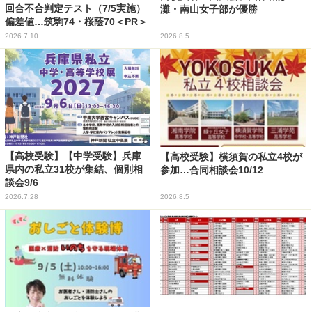
回合不合判定テスト（7/5実施）
灘・南山女子部が優勝
偏差値…筑駒74・桜蔭70＜PR＞
2026.7.10
2026.8.5
【高校受験】【中学受験】兵庫
【高校受験】横須賀の私立4校が
県内の私立31校が集結、個別相
参加…合同相談会10/12
談会9/6
2026.7.28
2026.8.5