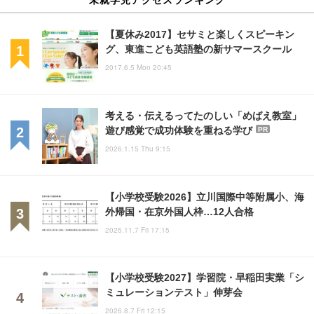
【夏休み2017】セサミと楽しくスピーキン
グ、東進こども英語塾の新サマースクール
2017.6.5 Mon 20:45
考える・伝えるってたのしい「めばえ教室」
遊び感覚で成功体験を重ねる学び
PR
2026.1.15 Thu 9:15
【小学校受験2026】立川国際中等附属小、海
外帰国・在京外国人枠…12人合格
2025.11.7 Fri 17:15
【小学校受験2027】学習院・早稲田実業「シ
ミュレーションテスト」伸芽会
2026.8.7 Fri 12:15