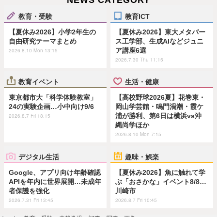
教育・受験
教育ICT
【夏休み2026】小学2年生の
【夏休み2026】東大メタバー
自由研究テーマまとめ
ス工学部、生成AIなどジュニ
ア講座6選
2026.8.10 Mon 13:15
2026.7.30 Thu 11:15
教育イベント
生活・健康
東京都市大「科学体験教室」
【高校野球2026夏】花巻東・
24の実験企画…小中向け9/6
岡山学芸館・鳴門渦潮・霞ケ
浦が勝利、第6日は横浜vs沖
2026.8.7 Fri 18:15
縄尚学ほか
2026.8.10 Mon 7:15
デジタル生活
趣味・娯楽
Google、アプリ向け年齢確認
【夏休み2026】魚に触れて学
APIを年内に世界展開…未成年
ぶ「おさかな」イベント8/8…
者保護を強化
川崎市
2026.7.31 Fri 13:45
2026.8.7 Fri 10:45