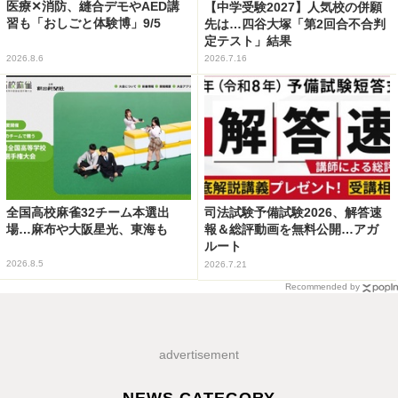
医療✕消防、縫合デモやAED講
【中学受験2027】人気校の併願
習も「おしごと体験博」9/5
先は…四谷大塚「第2回合不合判
定テスト」結果
2026.8.6
2026.7.16
全国高校麻雀32チーム本選出
司法試験予備試験2026、解答速
場…麻布や大阪星光、東海も
報＆総評動画を無料公開…アガ
ルート
2026.8.5
2026.7.21
Recommended by
advertisement
NEWS CATEGORY