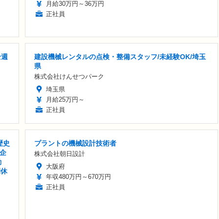
月給30万円～36万円
正社員
全週
建設機械レンタルの点検・整備スタッフ/未経験OK/埼玉
県
株式会社けんせつパーク
埼玉県
月給25万円～
正社員
歴史
プラントの機械設計技術者
企
株式会社朝日設計
勤
大阪府
間休
年収480万円～670万円
正社員