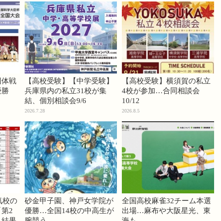
団体戦
【高校受験】【中学受験】
【高校受験】横須賀の私立
優勝
兵庫県内の私立31校が集
4校が参加…合同相談会
結、個別相談会9/6
10/12
2026.7.28
2026.8.5
気校の
砂金甲子園、神戸女学院が
全国高校麻雀32チーム本選
第2
優勝…全国14校の中高生が
出場…麻布や大阪星光、東
」結果
腕競う
海も