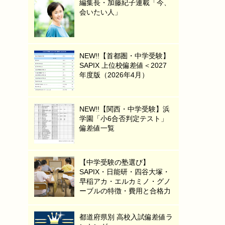
編集長・加藤紀子連載「今、
会いたい人」
NEW!!【首都圏・中学受験】
SAPIX 上位校偏差値＜2027
年度版（2026年4月）
NEW!!【関西・中学受験】浜
学園「小6合否判定テスト」
偏差値一覧
【中学受験の塾選び】
SAPIX・日能研・四谷大塚・
早稲アカ・エルカミノ・グノ
ーブルの特徴・費用と合格力
都道府県別 高校入試偏差値ラ