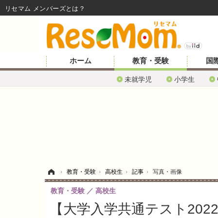
リセマム メンバーズ
ホーム
教育・受験
国
未就学児
小学生
ホーム
›
教育・受験
›
高校生
›
記事
›
写真・画像
教育・受験
高校生
【大学入学共通テスト202