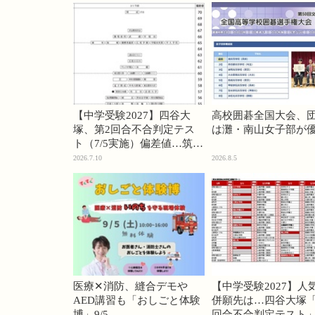
【中学受験2027】四谷大
高校囲碁全国大会、
塚、第2回合不合判定テス
は灘・南山女子部が
ト（7/5実施）偏差値…筑駒
74・桜蔭70＜PR＞
2026.7.10
2026.8.5
医療✕消防、縫合デモや
【中学受験2027】人
AED講習も「おしごと体験
併願先は…四谷大塚「
博」9/5
回合不合判定テスト