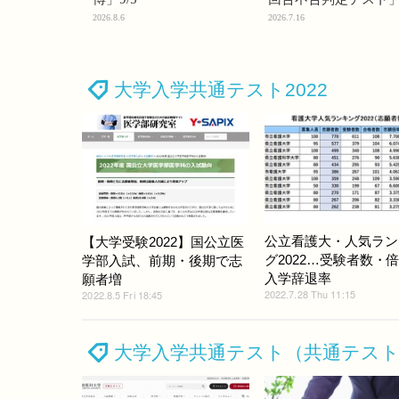
2026.8.6
2026.7.16
大学入学共通テスト2022
公立看護大・人気ラン
【大学受験2022】国公立医
グ2022…受験者数・
学部入試、前期・後期で志
入学辞退率
願者増
2022.7.28 Thu 11:15
2022.8.5 Fri 18:45
大学入学共通テスト（共通テス