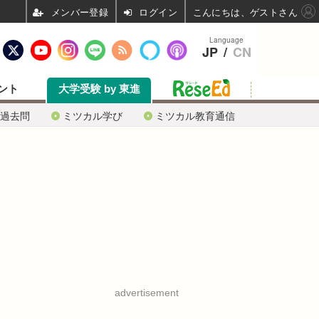
ログイン
こんにちは、ゲストさん
Language
JP
/
CN
ント
大学受験 by 東進
過去問
ミツカル学び
ミツカル教育通信
advertisement