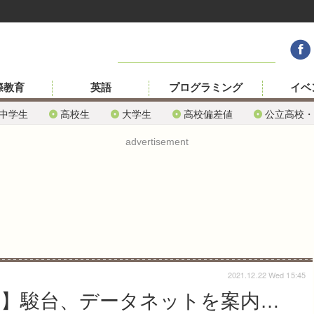
際教育
英語
プログラミング
イベ
中学生
高校生
大学生
高校偏差値
公立高校・
advertisement
2021.12.22 Wed 15:45
2】駿台、データネットを案内…