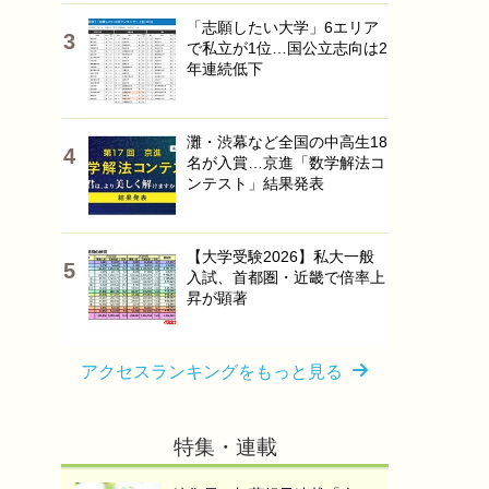
「志願したい大学」6エリア
で私立が1位…国公立志向は2
年連続低下
灘・渋幕など全国の中高生18
名が入賞…京進「数学解法コ
ンテスト」結果発表
【大学受験2026】私大一般
入試、首都圏・近畿で倍率上
昇が顕著
アクセスランキングをもっと見る
特集・連載