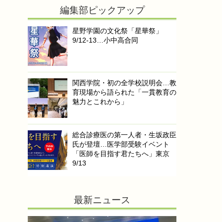
編集部ピックアップ
星野学園の文化祭「星華祭」
9/12-13…小中高合同
関西学院・初の全学校説明会…教
育現場から語られた「一貫教育の
魅力とこれから」
総合診療医の第一人者・生坂政臣
氏が登壇…医学部受験イベント
「医師を目指す君たちへ」東京
9/13
最新ニュース