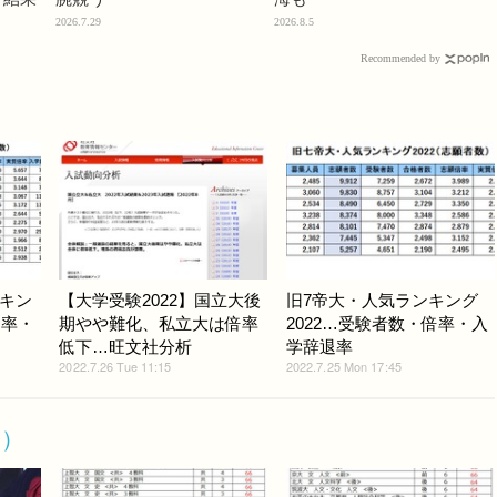
2026.7.29
2026.8.5
Recommended by
キン
【大学受験2022】国立大後
旧7帝大・人気ランキング
倍率・
期やや難化、私立大は倍率
2022…受験者数・倍率・入
低下…旺文社分析
学辞退率
2022.7.26 Tue 11:15
2022.7.25 Mon 17:45
ト）