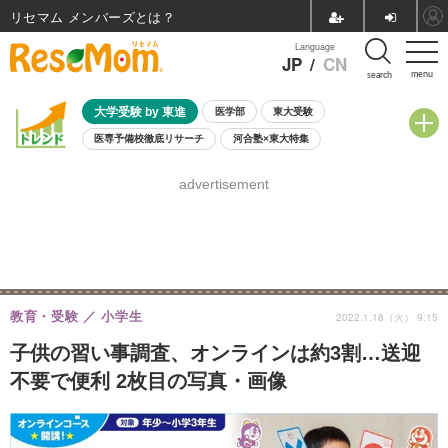
リセマム メンバーズ
Language
JP
/
CN
menu
search
大学受験 by 東進
医学部
東大受験
医専予備校徹底リサーチ
河合塾×東大特集
親子で考える大学選び
高校受験
中学受験
小学校受験
advertisement
共通テスト
夏休み
8月開催学校説明会・相談会
8月開催イベント・WS
全国公立高校 過去問
人気記事
自由研究教材（小学生向け）
自由研究教材（中学生向け）
ランキング
教育・受験
小学生
2022.1.18（火） 9:15
子供の習い事調査、オンラインは約3割…送迎
不要で便利 2枚目の写真・画像