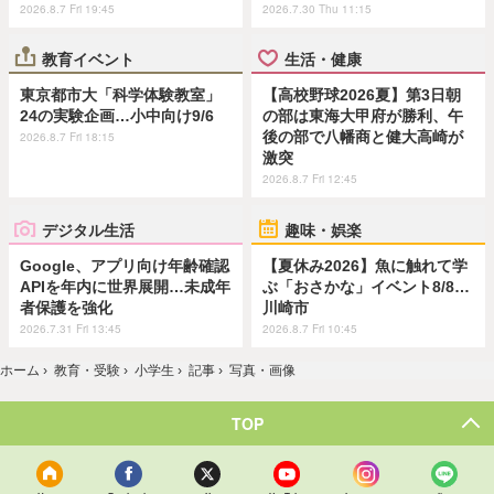
2026.8.7 Fri 19:45
2026.7.30 Thu 11:15
教育イベント
生活・健康
東京都市大「科学体験教室」
【高校野球2026夏】第3日朝
24の実験企画…小中向け9/6
の部は東海大甲府が勝利、午
後の部で八幡商と健大高崎が
2026.8.7 Fri 18:15
激突
2026.8.7 Fri 12:45
デジタル生活
趣味・娯楽
Google、アプリ向け年齢確認
【夏休み2026】魚に触れて学
APIを年内に世界展開…未成年
ぶ「おさかな」イベント8/8…
者保護を強化
川崎市
2026.7.31 Fri 13:45
2026.8.7 Fri 10:45
ホーム
›
教育・受験
›
小学生
›
記事
›
写真・画像
TOP