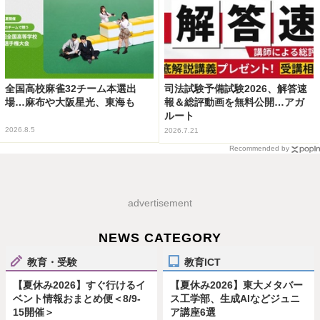
全国高校麻雀32チーム本選出
司法試験予備試験2026、解答速
場…麻布や大阪星光、東海も
報＆総評動画を無料公開…アガ
ルート
2026.8.5
2026.7.21
Recommended by
advertisement
NEWS CATEGORY
教育・受験
教育ICT
【夏休み2026】すぐ行けるイ
【夏休み2026】東大メタバー
ベント情報おまとめ便＜8/9-
ス工学部、生成AIなどジュニ
15開催＞
ア講座6選