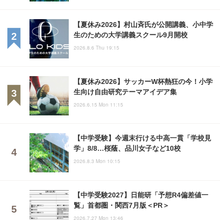
【夏休み2026】村山斉氏が公開講義、小中学
生のための大学講義スクール9月開校
2026.8.6 Thu 19:15
【夏休み2026】サッカーW杯熱狂の今！小学
生向け自由研究テーマアイデア集
2026.6.15 Mon 11:15
【中学受験】今週末行ける中高一貫「学校見
学」8/8…桜蔭、品川女子など10校
2026.8.3 Mon 10:15
【中学受験2027】日能研「予想R4偏差値一
覧」首都圏・関西7月版＜PR＞
2026.7.27 Mon 13:46