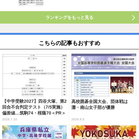
ランキングをもっと見る
こちらの記事もおすすめ
【中学受験2027】四谷大塚、第2
高校囲碁全国大会、団体戦は
回合不合判定テスト（7/5実施）
灘・南山女子部が優勝
偏差値…筑駒74・桜蔭70＜PR＞
2026.7.10
2026.8.5