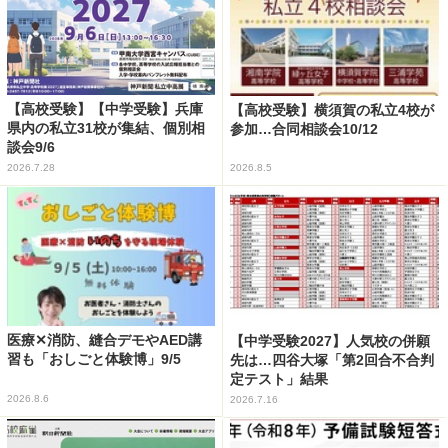
【高校受験】【中学受験】兵庫
【高校受験】横須賀の私立4校が
県内の私立31校が集結、個別相
参加…合同相談会10/12
談会9/6
2026.7.28
2026.8.5
医療✕消防、縫合デモやAED講
【中学受験2027】人気校の併願
習も「おしごと体験博」9/5
先は…四谷大塚「第2回合不合判
定テスト」結果
2026.8.6
2026.7.16