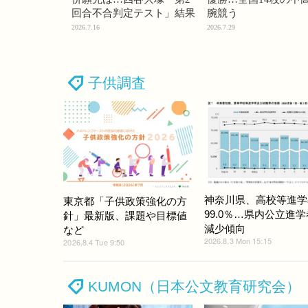
回合不合判定テスト」結果
腕競う
2026.7.16
2026.7.29
子供調査
神奈川県、高校等進学
東京都「子供政策強化の方
99.0％…県内公立進
針」最新版、課題や目標値
減少傾向
など
2026.8.3 Mon 15:15
2026.8.4 Tue 9:50
KUMON（日本公文教育研究会）