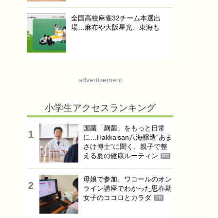
全国高校麻雀32チーム本選出
場…麻布や大阪星光、東海も
advertisement
小学生アクセスランキング
国菌「麹菌」をもっと日常
に…Hakkaisan八海醸造“あま
さけ博士”に聞く、親子で整
える夏の健康ルーティン
PR
母娘で参加、ワコールのオン
ライン講座でわかった思春期
女子のココロとカラダ
PR