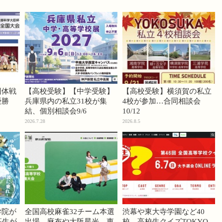
団体戦
【高校受験】【中学受験】
【高校受験】横須賀の私立
優勝
兵庫県内の私立31校が集
4校が参加…合同相談会
結、個別相談会9/6
10/12
2026.7.28
2026.8.5
学院が
全国高校麻雀32チーム本選
渋幕や東大寺学園など40
高生が
出場…麻布や大阪星光、東
校、高校生クイズTOKYO