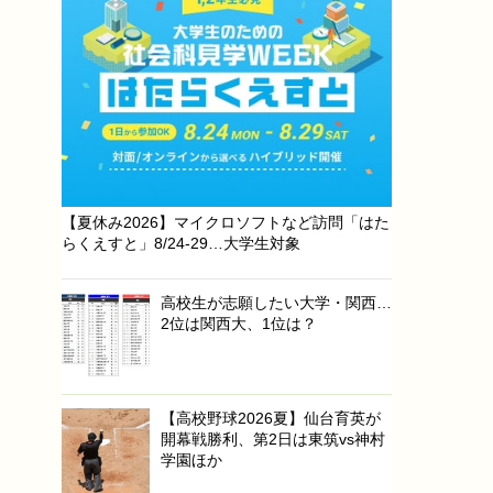
【夏休み2026】マイクロソフトなど訪問「はた
らくえすと」8/24-29…大学生対象
高校生が志願したい大学・関西…
2位は関西大、1位は？
【高校野球2026夏】仙台育英が
開幕戦勝利、第2日は東筑vs神村
学園ほか