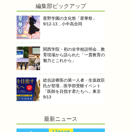
編集部ピックアップ
星野学園の文化祭「星華祭」
9/12-13…小中高合同
関西学院・初の全学校説明会…教
育現場から語られた「一貫教育の
魅力とこれから」
総合診療医の第一人者・生坂政臣
氏が登壇…医学部受験イベント
「医師を目指す君たちへ」東京
9/13
最新ニュース