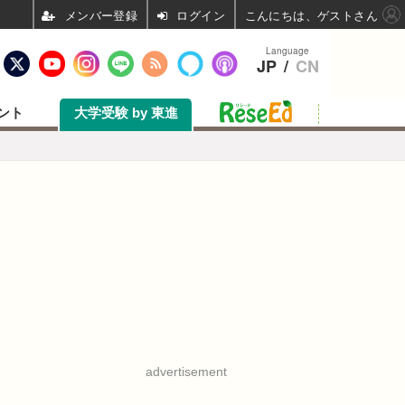
ログイン
こんにちは、ゲストさん
Language
JP
/
CN
ント
大学受験 by 東進
advertisement