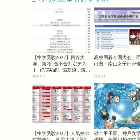
【中学受験2027】四谷大
高校囲碁全国大会、
塚、第2回合不合判定テス
は灘・南山女子部が
ト（7/5実施）偏差値…筑駒
74・桜蔭70＜PR＞
2026.7.10
2026.8.5
【中学受験2027】人気校の
砂金甲子園、神戸女
併願先は…四谷大塚「第2
優勝…全国14校の中