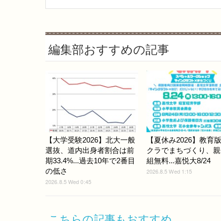
編集部おすすめの記事
【大学受験2026】北大一般
【夏休み2026】教育
選抜、道内出身者割合は前
クラでまちづくり、親
期33.4%...過去10年で2番目
組無料...嘉悦大8/24
の低さ
2026.8.5 Wed 1:15
2026.8.5 Wed 0:45
こちらの記事もおすすめ