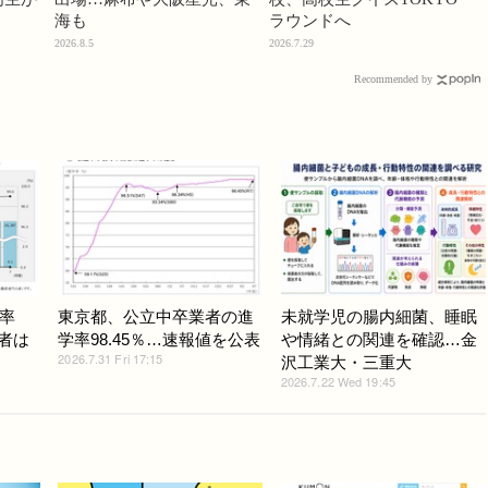
海も
ラウンドへ
2026.8.5
2026.7.29
Recommended by
率
東京都、公立中卒業者の進
未就学児の腸内細菌、睡眠
学者は
学率98.45％…速報値を公表
や情緒との関連を確認…金
2026.7.31 Fri 17:15
沢工業大・三重大
2026.7.22 Wed 19:45