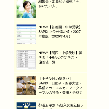
編集長・加藤紀子連載「今、
会いたい人」
NEW!!【首都圏・中学受験】
SAPIX 上位校偏差値＜2027
年度版（2026年4月）
NEW!!【関西・中学受験】浜
学園「小6合否判定テスト」
偏差値一覧
【中学受験の塾選び】
SAPIX・日能研・四谷大塚・
早稲アカ・エルカミノ・グノ
ーブルの特徴・費用と合格力
都道府県別 高校入試偏差値ラ