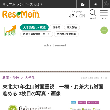
リセマム メンバーズ
Language
JP
/
CN
menu
search
大学受験 by 東進
医学部
東大受験
医専予備校徹底リサーチ
河合塾×東大特集
親子で考える大学選び
高校受験
中学受験
小学校受験
advertisement
共通テスト
夏休み
8月開催学校説明会・相談会
8月開催イベント・WS
全国公立高校 過去問
人気記事
自由研究教材（小学生向け）
自由研究教材（中学生向け）
ランキング
教育・受験
大学生
2022.3.10（木） 14:15
東北大1年生は対面重視…一橋・お茶大も対面
進める 3枚目の写真・画像