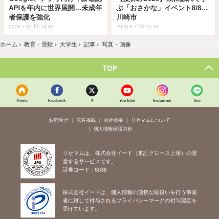
APIを年内に世界展開…未成年
ぶ「おさかな」イベント8/8…
者保護を強化
川崎市
2026.7.31 Fri 13:45
2026.8.7 Fri 10:45
ホーム
›
教育・受験
›
大学生
›
記事
›
写真・画像
TOP
Home
Facebook
X
YouTube
Instagram
line
お問合せ
広告掲載
会社概要
リセマムについて
個人情報保護方針
リセマムは、株式会社イード（東証グロース上場）の運
営するサービスです。
証券コード：6038
株式会社イードは、個人情報の適切な取扱いを行う事業
者に対して付与されるプライバシーマークの付与認定を
受けています。