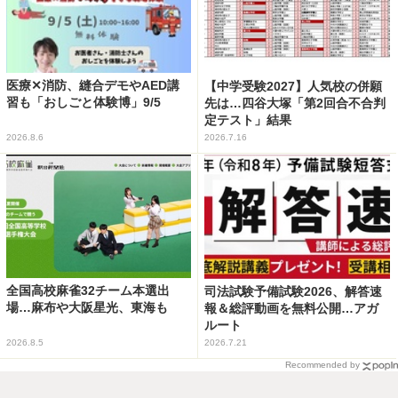
医療✕消防、縫合デモやAED講
【中学受験2027】人気校の併願
習も「おしごと体験博」9/5
先は…四谷大塚「第2回合不合判
定テスト」結果
2026.8.6
2026.7.16
全国高校麻雀32チーム本選出
司法試験予備試験2026、解答速
場…麻布や大阪星光、東海も
報＆総評動画を無料公開…アガ
ルート
2026.8.5
2026.7.21
Recommended by