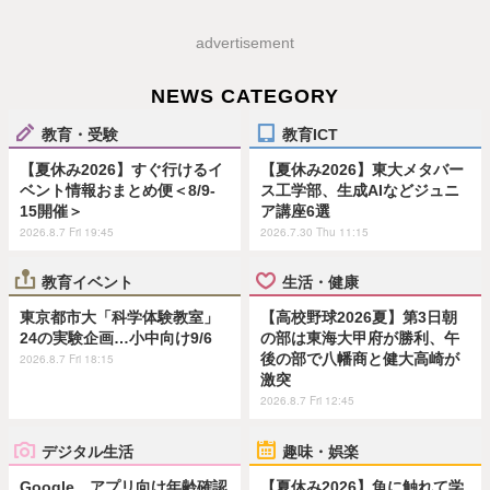
advertisement
NEWS CATEGORY
教育・受験
教育ICT
【夏休み2026】すぐ行けるイ
【夏休み2026】東大メタバー
ベント情報おまとめ便＜8/9-
ス工学部、生成AIなどジュニ
15開催＞
ア講座6選
2026.8.7 Fri 19:45
2026.7.30 Thu 11:15
教育イベント
生活・健康
東京都市大「科学体験教室」
【高校野球2026夏】第3日朝
24の実験企画…小中向け9/6
の部は東海大甲府が勝利、午
後の部で八幡商と健大高崎が
2026.8.7 Fri 18:15
激突
2026.8.7 Fri 12:45
デジタル生活
趣味・娯楽
Google、アプリ向け年齢確認
【夏休み2026】魚に触れて学