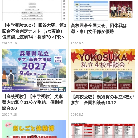
【中学受験2027】四谷大塚、第2
高校囲碁全国大会、団体戦は
回合不合判定テスト（7/5実施）
灘・南山女子部が優勝
偏差値…筑駒74・桜蔭70＜PR＞
2026.7.10
2026.8.5
【高校受験】【中学受験】兵庫
【高校受験】横須賀の私立4校が
県内の私立31校が集結、個別相
参加…合同相談会10/12
談会9/6
2026.7.28
2026.8.5