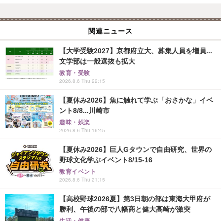
関連ニュース
【大学受験2027】京都府立大、募集人員を増員...
文学部は一般選抜も拡大
教育・受験
2026.8.6 Thu 22:15
【夏休み2026】魚に触れて学ぶ「おさかな」イベ
ント8/8...川崎市
趣味・娯楽
2026.8.6 Thu 16:45
【夏休み2026】巨人Gタウンで自由研究、世界の
野球文化学ぶイベント8/15-16
教育イベント
2026.8.6 Thu 21:15
【高校野球2026夏】第3日朝の部は東海大甲府が
勝利、午後の部で八幡商と健大高崎が激突