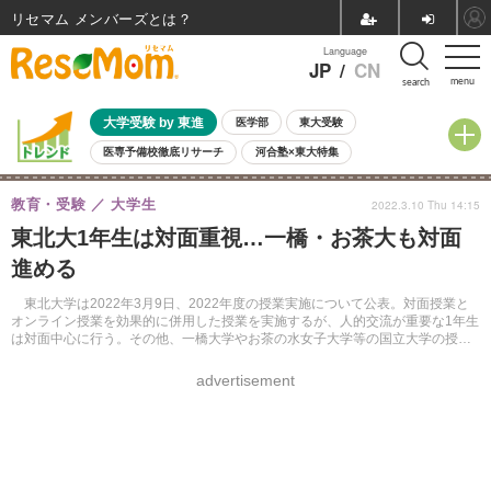
リセマム メンバーズ
Language
JP
/
CN
menu
search
大学受験 by 東進
医学部
東大受験
医専予備校徹底リサーチ
河合塾×東大特集
親子で考える大学選び
高校受験
中学受験
小学校受験
教育・受験
大学生
2022.3.10 Thu 14:15
共通テスト
夏休み
8月開催学校説明会・相談会
東北大1年生は対面重視…一橋・お茶大も対面
8月開催イベント・WS
全国公立高校 過去問
人気記事
進める
自由研究教材（小学生向け）
自由研究教材（中学生向け）
ランキング
東北大学は2022年3月9日、2022年度の授業実施について公表。対面授業と
オンライン授業を効果的に併用した授業を実施するが、人的交流が重要な1年生
は対面中心に行う。その他、一橋大学やお茶の水女子大学等の国立大学の授業
方針をまとめた。
advertisement