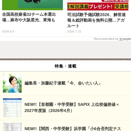
全国高校麻雀32チーム本選出
司法試験予備試験2026、解答速
場…麻布や大阪星光、東海も
報＆総評動画を無料公開…アガ
ルート
2026.8.5
2026.7.21
Recommended by
特集・連載
編集長・加藤紀子連載「今、会いたい人」
NEW!!【首都圏・中学受験】SAPIX 上位校偏差値＜
2027年度版（2026年4月）
NEW!!【関西・中学受験】浜学園「小6合否判定テス