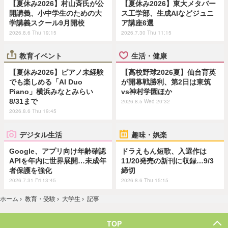
【夏休み2026】村山斉氏が公
【夏休み2026】東大メタバー
開講義、小中学生のための大
ス工学部、生成AIなどジュニ
学講義スクール9月開校
ア講座6選
2026.8.6 Thu 19:15
2026.7.30 Thu 11:15
教育イベント
生活・健康
【夏休み2026】ピアノ未経験
【高校野球2026夏】仙台育英
でも楽しめる「AI Duo
が開幕戦勝利、第2日は東筑
Piano」横浜みなとみらい
vs神村学園ほか
8/31まで
2026.8.5 Wed 20:32
2026.8.6 Thu 19:45
デジタル生活
趣味・娯楽
Google、アプリ向け年齢確認
ドラえもん短歌、入選作は
APIを年内に世界展開…未成年
11/20発売の新刊に収録…9/3
者保護を強化
締切
2026.7.31 Fri 13:45
2026.8.6 Thu 15:15
ホーム
›
教育・受験
›
大学生
›
記事
TOP