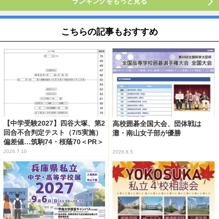
ランキングをもっと見る
こちらの記事もおすすめ
【中学受験2027】四谷大塚、第2
高校囲碁全国大会、団体戦は
回合不合判定テスト（7/5実施）
灘・南山女子部が優勝
偏差値…筑駒74・桜蔭70＜PR＞
2026.7.10
2026.8.5