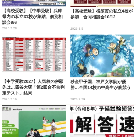
【高校受験】【中学受験】兵庫
【高校受験】横須賀の私立4校が
県内の私立31校が集結、個別相
参加…合同相談会10/12
談会9/6
2026.7.28
2026.8.5
【中学受験2027】人気校の併願
砂金甲子園、神戸女学院が優
先は…四谷大塚「第2回合不合判
勝…全国14校の中高生が腕競う
定テスト」結果
2026.7.16
2026.7.29