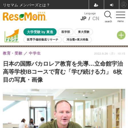
リセマム メンバーズ
Language
JP
/
CN
menu
search
大学受験 by 東進
医学部
東大受験
医専予備校徹底リサーチ
河合塾×東大特集
親子で考える大学選び
高校受験
中学受験
小学校受験
教育・受験
中学生
2022.9.26（月） 10:15
共通テスト
夏休み
8月開催学校説明会・相談会
8月開催イベント・WS
全国公立高校 過去問
人気記事
日本の国際バカロレア教育を先導…立命館宇治
自由研究教材（小学生向け）
自由研究教材（中学生向け）
ランキング
高等学校IBコースで育む「学び続ける力」 6枚
目の写真・画像