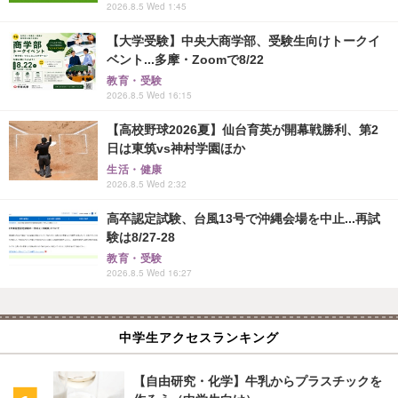
2026.8.5 Wed 1:45
【大学受験】中央大商学部、受験生向けトークイ
ベント...多摩・Zoomで8/22
教育・受験
2026.8.5 Wed 16:15
【高校野球2026夏】仙台育英が開幕戦勝利、第2
日は東筑vs神村学園ほか
生活・健康
2026.8.5 Wed 2:32
高卒認定試験、台風13号で沖縄会場を中止...再試
験は8/27-28
教育・受験
2026.8.5 Wed 16:27
中学生アクセスランキング
【自由研究・化学】牛乳からプラスチックを