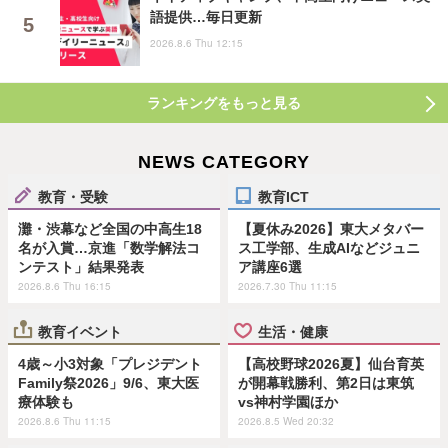
語提供…毎日更新
2026.8.6 Thu 12:15
ランキングをもっと見る
NEWS CATEGORY
教育・受験
教育ICT
灘・渋幕など全国の中高生18
【夏休み2026】東大メタバー
名が入賞…京進「数学解法コ
ス工学部、生成AIなどジュニ
ンテスト」結果発表
ア講座6選
2026.8.6 Thu 16:15
2026.7.30 Thu 11:15
教育イベント
生活・健康
4歳～小3対象「プレジデント
【高校野球2026夏】仙台育英
Family祭2026」9/6、東大医
が開幕戦勝利、第2日は東筑
療体験も
vs神村学園ほか
2026.8.6 Thu 11:15
2026.8.5 Wed 20:32