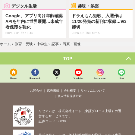
デジタル生活
趣味・娯楽
Google、アプリ向け年齢確認
ドラえもん短歌、入選作は
APIを年内に世界展開…未成年
11/20発売の新刊に収録…9/3
者保護を強化
締切
2026.7.31 Fri 13:45
2026.8.6 Thu 15:15
ホーム
›
教育・受験
›
中学生
›
記事
›
写真・画像
TOP
Home
Facebook
X
YouTube
Instagram
line
お問合せ
広告掲載
会社概要
リセマムについて
個人情報保護方針
リセマムは、株式会社イード（東証グロース上場）の運
営するサービスです。
証券コード：6038
株式会社イードは、個人情報の適切な取扱いを行う事業