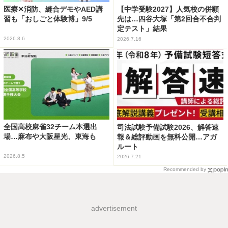
医療✕消防、縫合デモやAED講
【中学受験2027】人気校の併願
習も「おしごと体験博」9/5
先は…四谷大塚「第2回合不合判
定テスト」結果
2026.8.6
2026.7.16
全国高校麻雀32チーム本選出
司法試験予備試験2026、解答速
場…麻布や大阪星光、東海も
報＆総評動画を無料公開…アガ
ルート
2026.8.5
2026.7.21
Recommended by
advertisement