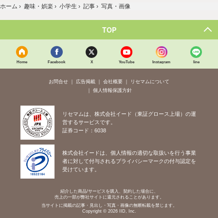
ホーム
›
趣味・娯楽
›
小学生
›
記事
›
写真・画像
TOP
Home
Facebook
X
YouTube
Instagram
line
お問合せ
広告掲載
会社概要
リセマムについて
個人情報保護方針
リセマムは、株式会社イード（東証グロース上場）の運
営するサービスです。
証券コード：6038
株式会社イードは、個人情報の適切な取扱いを行う事業
者に対して付与されるプライバシーマークの付与認定を
受けています。
紹介した商品/サービスを購入、契約した場合に、
売上の一部が弊社サイトに還元されることがあります。
当サイトに掲載の記事・見出し・写真・画像の無断転載を禁じます。
Copyright © 2026 IID, Inc.