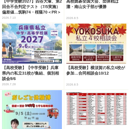
【中学受験2027】四谷大塚、第2
高校囲碁全国大会、団体戦は
回合不合判定テスト（7/5実施）
灘・南山女子部が優勝
偏差値…筑駒74・桜蔭70＜PR＞
2026.7.10
2026.8.5
【高校受験】【中学受験】兵庫
【高校受験】横須賀の私立4校が
県内の私立31校が集結、個別相
参加…合同相談会10/12
談会9/6
2026.7.28
2026.8.5