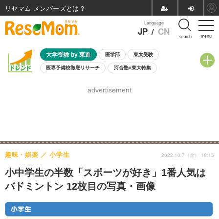
リセマム メンバーズ
Language
JP
/
CN
menu
search
大学受験 by 東進
医学部
東大受験
医専予備校徹底リサーチ
河合塾×東大特集
親子で考える大学選び
高校受験
中学受験
小学校受験
advertisement
共通テスト
夏休み
8月開催学校説明会・相談会
8月開催イベント・WS
全国公立高校 過去問
人気記事
自由研究教材（小学生向け）
自由研究教材（中学生向け）
ランキング
趣味・娯楽
小学生
2022.10.7（金） 18:15
小中学生の半数「スポーツが好き」1番人気は
バドミントン 12枚目の写真・画像