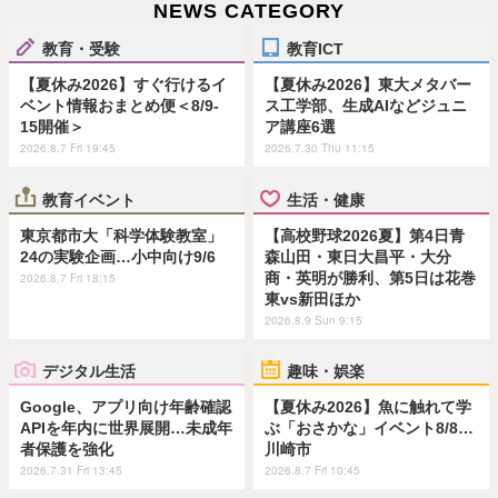
NEWS CATEGORY
教育・受験
教育ICT
【夏休み2026】すぐ行けるイ
【夏休み2026】東大メタバー
ベント情報おまとめ便＜8/9-
ス工学部、生成AIなどジュニ
15開催＞
ア講座6選
2026.8.7 Fri 19:45
2026.7.30 Thu 11:15
教育イベント
生活・健康
東京都市大「科学体験教室」
【高校野球2026夏】第4日青
24の実験企画…小中向け9/6
森山田・東日大昌平・大分
商・英明が勝利、第5日は花巻
2026.8.7 Fri 18:15
東vs新田ほか
2026.8.9 Sun 9:15
デジタル生活
趣味・娯楽
Google、アプリ向け年齢確認
【夏休み2026】魚に触れて学
APIを年内に世界展開…未成年
ぶ「おさかな」イベント8/8…
者保護を強化
川崎市
2026.7.31 Fri 13:45
2026.8.7 Fri 10:45