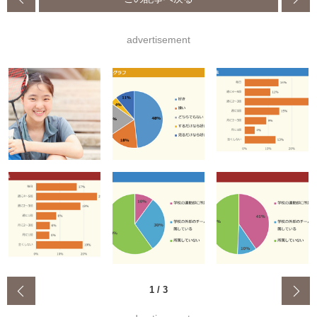
advertisement
‹
1
/
3