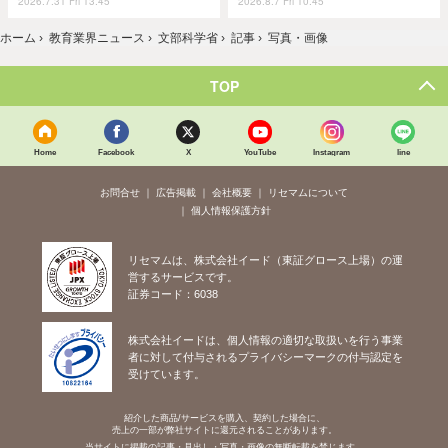
2026.7.31 Fri 13:45
2026.8.7 Fri 10:45
ホーム
›
教育業界ニュース
›
文部科学省
›
記事
›
写真・画像
TOP
Home
Facebook
X
YouTube
Instagram
line
お問合せ
広告掲載
会社概要
リセマムについて
個人情報保護方針
リセマムは、株式会社イード（東証グロース上場）の運
営するサービスです。
証券コード：6038
株式会社イードは、個人情報の適切な取扱いを行う事業
者に対して付与されるプライバシーマークの付与認定を
受けています。
紹介した商品/サービスを購入、契約した場合に、
売上の一部が弊社サイトに還元されることがあります。
当サイトに掲載の記事・見出し・写真・画像の無断転載を禁じます。