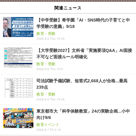
関連ニュース
【中学受験】希学園「AI・SNS時代の子育てと中
学受験の意義」9/18
教育・受験
2026.8.6 Thu 15:45
【大学受験2027】文科省「実施要項Q&A」AI面接
不可など面接ルール明確化
教育・受験
2026.8.6 Thu 19:0
司法試験予備試験、短答式2,668人が合格...最高
239点
教育・受験
2026.8.6 Thu 19:45
東京都市大「科学体験教室」24の実験企画...小中
向け9/6
教育イベント
2026.8.7 Fri 0:15