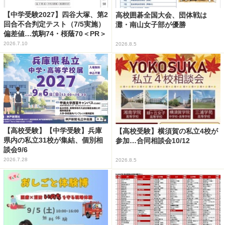
【中学受験2027】四谷大塚、第2
高校囲碁全国大会、団体戦は
回合不合判定テスト（7/5実施）
灘・南山女子部が優勝
偏差値…筑駒74・桜蔭70＜PR＞
2026.7.10
2026.8.5
【高校受験】【中学受験】兵庫
【高校受験】横須賀の私立4校が
県内の私立31校が集結、個別相
参加…合同相談会10/12
談会9/6
2026.7.28
2026.8.5