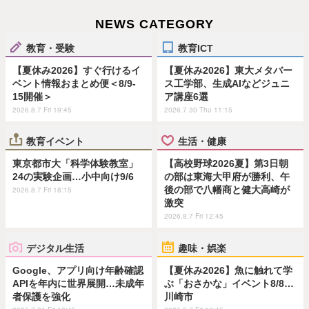
NEWS CATEGORY
教育・受験
教育ICT
【夏休み2026】すぐ行けるイ
【夏休み2026】東大メタバー
ベント情報おまとめ便＜8/9-
ス工学部、生成AIなどジュニ
15開催＞
ア講座6選
2026.8.7 Fri 19:45
2026.7.30 Thu 11:15
教育イベント
生活・健康
東京都市大「科学体験教室」
【高校野球2026夏】第3日朝
24の実験企画…小中向け9/6
の部は東海大甲府が勝利、午
後の部で八幡商と健大高崎が
2026.8.7 Fri 18:15
激突
2026.8.7 Fri 12:45
デジタル生活
趣味・娯楽
Google、アプリ向け年齢確認
【夏休み2026】魚に触れて学
APIを年内に世界展開…未成年
ぶ「おさかな」イベント8/8…
者保護を強化
川崎市