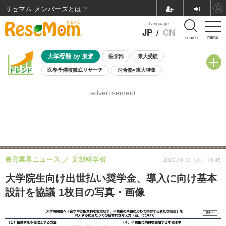
リセマム メンバーズ
Language
JP
/
CN
menu
search
大学受験 by 東進
医学部
東大受験
医専予備校徹底リサーチ
河合塾×東大特集
親子で考える大学選び
高校受験
中学受験
小学校受験
advertisement
共通テスト
夏休み
8月開催学校説明会・相談会
8月開催イベント・WS
全国公立高校 過去問
人気記事
自由研究教材（小学生向け）
自由研究教材（中学生向け）
ランキング
教育業界ニュース
文部科学省
2022.10.13（木） 16:45
大学院生向け出世払い奨学金、導入に向け基本
設計を協議 1枚目の写真・画像