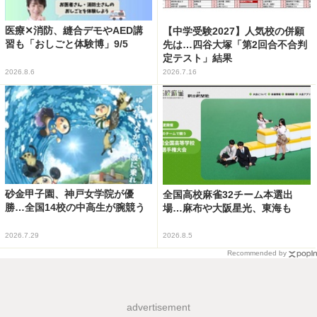
医療✕消防、縫合デモやAED講
【中学受験2027】人気校の併願
習も「おしごと体験博」9/5
先は…四谷大塚「第2回合不合判
定テスト」結果
2026.8.6
2026.7.16
砂金甲子園、神戸女学院が優
全国高校麻雀32チーム本選出
勝…全国14校の中高生が腕競う
場…麻布や大阪星光、東海も
2026.7.29
2026.8.5
Recommended by
advertisement