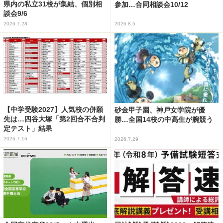
県内の私立31校が集結、個別相
参加…合同相談会10/12
談会9/6
2026.7.28
2026.8.5
【中学受験2027】人気校の併願
砂金甲子園、神戸女学院が優
先は…四谷大塚「第2回合不合判
勝…全国14校の中高生が腕競う
定テスト」結果
2026.7.16
2026.7.29