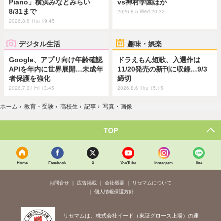
Piano」横浜みなとみらい
vs神村学園ほか
8/31まで
2026.8.5 Wed 20:32
2026.8.6 Thu 19:45
デジタル生活
趣味・娯楽
Google、アプリ向け年齢確認
ドラえもん短歌、入選作は
APIを年内に世界展開…未成年
11/20発売の新刊に収録…9/3
者保護を強化
締切
2026.7.31 Fri 13:45
2026.8.6 Thu 15:15
ホーム
›
教育・受験
›
高校生
›
記事
›
写真・画像
TOP
Home
Facebook
X
YouTube
Instagram
line
お問合せ
広告掲載
会社概要
リセマムについて
個人情報保護方針
リセマムは、株式会社イード（東証グロース上場）の運