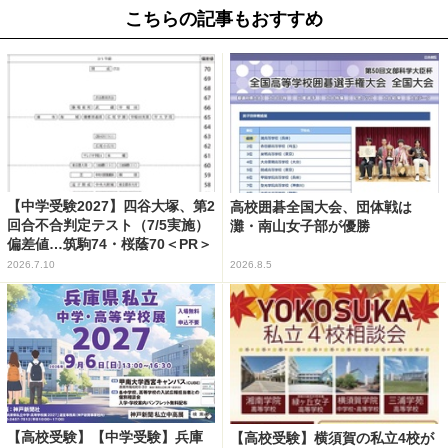
こちらの記事もおすすめ
【中学受験2027】四谷大塚、第2
高校囲碁全国大会、団体戦は
回合不合判定テスト（7/5実施）
灘・南山女子部が優勝
偏差値…筑駒74・桜蔭70＜PR＞
2026.7.10
2026.8.5
【高校受験】【中学受験】兵庫
【高校受験】横須賀の私立4校が