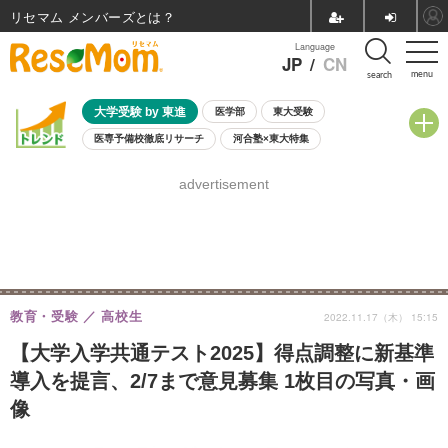
リセマム メンバーズ
Language
JP
/
CN
menu
search
大学受験 by 東進
医学部
東大受験
医専予備校徹底リサーチ
河合塾×東大特集
親子で考える大学選び
高校受験
中学受験
小学校受験
advertisement
共通テスト
夏休み
8月開催学校説明会・相談会
8月開催イベント・WS
全国公立高校 過去問
人気記事
自由研究教材（小学生向け）
自由研究教材（中学生向け）
ランキング
教育・受験
高校生
2022.11.17（木） 15:15
【大学入学共通テスト2025】得点調整に新基準
導入を提言、2/7まで意見募集 1枚目の写真・画
像