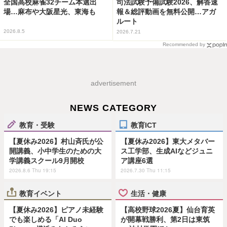
全国高校麻雀32チーム本選出
司法試験予備試験2026、解答速
場…麻布や大阪星光、東海も
報＆総評動画を無料公開…アガ
ルート
2026.8.5
2026.7.21
Recommended by
advertisement
NEWS CATEGORY
教育・受験
教育ICT
【夏休み2026】村山斉氏が公
【夏休み2026】東大メタバー
開講義、小中学生のための大
ス工学部、生成AIなどジュニ
学講義スクール9月開校
ア講座6選
2026.8.6 Thu 19:15
2026.7.30 Thu 11:15
教育イベント
生活・健康
【夏休み2026】ピアノ未経験
【高校野球2026夏】仙台育英
でも楽しめる「AI Duo
が開幕戦勝利、第2日は東筑