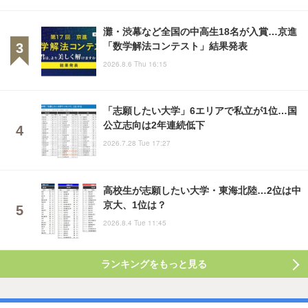
灘・渋幕など全国の中高生18名が入賞…京進
「数学解法コンテスト」結果発表
2026.8.6 Thu 16:15
「志願したい大学」6エリアで私立が1位…国
公立志向は2年連続低下
2026.7.28 Tue 17:27
高校生が志願したい大学・東海北陸…2位は中
京大、1位は？
2026.8.4 Tue 11:45
ランキングをもっと見る