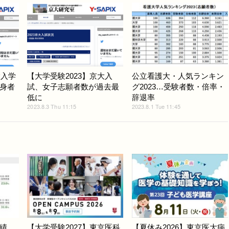
大入学
【大学受験2023】京大入
公立看護大・人気ランキン
身者
試、女子志願者数が過去最
グ2023…受験者数・倍率・
低に
辞退率
2023.8.3 Thu 11:15
2023.8.1 Tue 11:45
績
【大学受験2027】東京医科
【夏休み2026】東京医大病