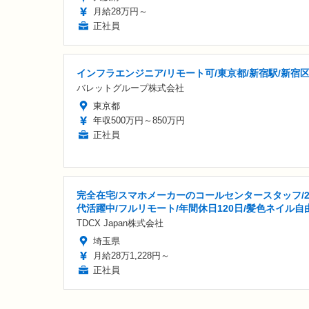
月給28万円～
正社員
インフラエンジニア/リモート可/東京都/新宿駅/新宿
バレットグループ株式会社
東京都
年収500万円～850万円
正社員
完全在宅/スマホメーカーのコールセンタースタッフ/2
代活躍中/フルリモート/年間休日120日/髪色ネイル自
TDCX Japan株式会社
埼玉県
月給28万1,228円～
正社員