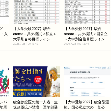
グ
【大学受験2027】駿台
【大学受験2027】駿台
率・入
atama＋共テ模試＜私立＞
atama＋共テ模試＜国公立
大学別合格目標ライン
＞大学別合格目標ライン
2026.7.28 Tue 13:45
2026.7.28 Tue 12:45
ンパ
総合診療医の第一人者・生
【大学受験2027】総合型選
地震
坂政臣氏が登壇…医学部受
抜、国公私立大の一覧公