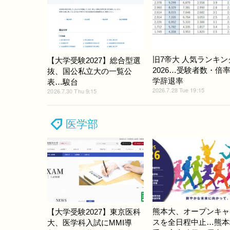
旧7帝大 人気ランキン
【大学受験2027】総合型選
2026…受験者数・倍
抜、国公私立大の一覧公
学辞退率
表…駿台
2026.7.28 Tue 19:15
2026.7.30 Thu 9:15
医学部
熊本大、オープンキャ
【大学受験2027】東京医科
スを全日程中止…熊本
大、医学科入試にMMI導