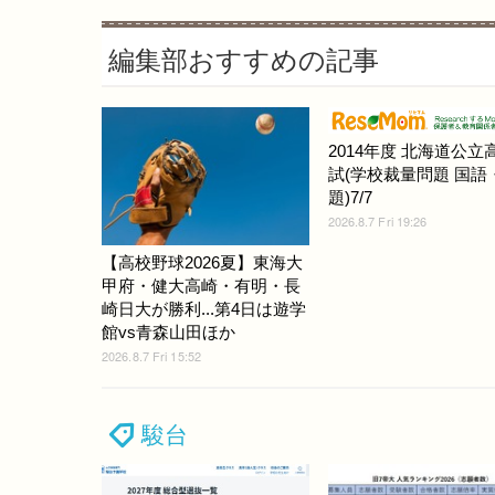
編集部おすすめの記事
2014年度 北海道公立
試(学校裁量問題 国語
題)7/7
2026.8.7 Fri 19:26
【高校野球2026夏】東海大
甲府・健大高崎・有明・長
崎日大が勝利...第4日は遊学
館vs青森山田ほか
2026.8.7 Fri 15:52
駿台