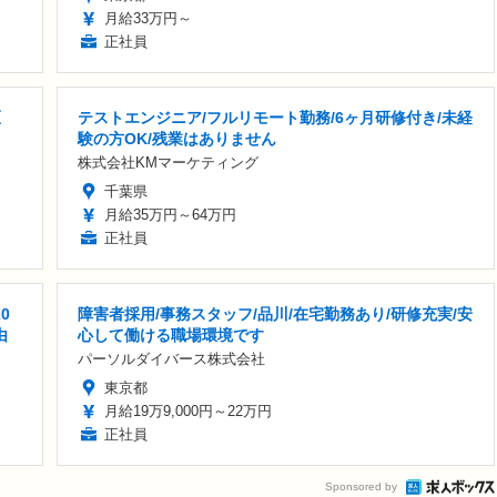
月給33万円～
正社員
区
テストエンジニア/フルリモート勤務/6ヶ月研修付き/未経
験の方OK/残業はありません
株式会社KMマーケティング
千葉県
月給35万円～64万円
正社員
0
障害者採用/事務スタッフ/品川/在宅勤務あり/研修充実/安
由
心して働ける職場環境です
パーソルダイバース株式会社
東京都
月給19万9,000円～22万円
正社員
Sponsored by