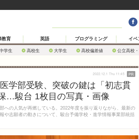
際教育
英語
プログラミング
イベ
中学生
高校生
大学生
高校偏差値
公立高校・
2022.12.1 Thu 11:45
PR
の医学部受験、突破の鍵は「初志貫
保…駿台 1枚目の写真・画像
への人気が再燃している。2022年度を振り返りながら、最新の
報や志願者の動きについて、駿台予備学校・進学情報事業部統括