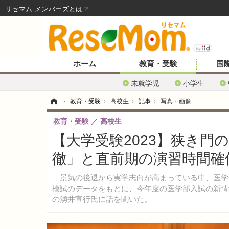
リセマム メンバーズ
ホーム
教育・受験
国
未就学児
小学生
ホーム
›
教育・受験
›
高校生
›
記事
›
写真・画像
教育・受験
高校生
【大学受験2023】狭き門
徹」と直前期の演習時間確
景気の後退から実学志向が高まっている中、医学部
模試のデータをもとに、今年度の医学部入試の新情
の湧井宣行氏に話を聞いた。