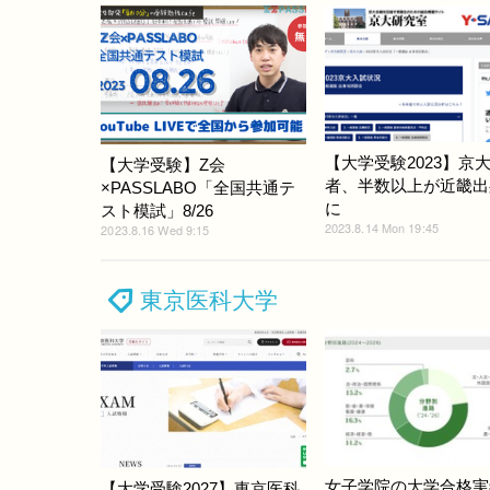
【大学受験2023】京
【大学受験】Z会
者、半数以上が近畿出
×PASSLABO「全国共通テ
に
スト模試」8/26
2023.8.14 Mon 19:45
2023.8.16 Wed 9:15
東京医科大学
女子学院の大学合格実
【大学受験2027】東京医科