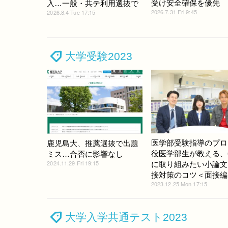
受け安全確保を優先
入…一般・共テ利用選抜で
2026.7.31 Fri 9:45
2026.8.4 Tue 17:15
大学受験2023
医学部受験指導のプロ
鹿児島大、推薦選抜で出題
役医学部生が教える、
ミス…合否に影響なし
2024.11.29 Fri 19:15
に取り組みたい小論文
接対策のコツ＜面接編
2023.12.25 Mon 17:15
大学入学共通テスト2023