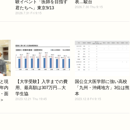
験イベント「医師を目指す
表…駿台
2026.7.30 Thu 9:15
君たちへ」東京9/13
2026.7.31 Fri 9:15
と現
【大学受験】入学までの費
国公立大医学部に強い高校
年内
用、最高額は307万円…大
「九州・沖縄地方」3位は熊
・面
学生協
本
2023.12.21 Thu 19:45
2023.12.8 Fri 9:15
＞