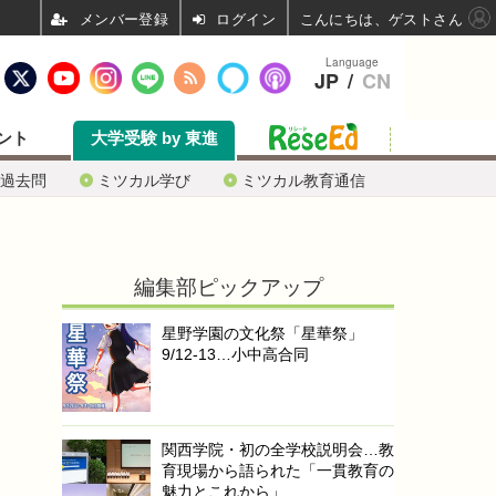
ログイン
こんにちは、ゲストさん
Language
JP
/
CN
ント
大学受験 by 東進
過去問
ミツカル学び
ミツカル教育通信
編集部ピックアップ
星野学園の文化祭「星華祭」
9/12-13…小中高合同
関西学院・初の全学校説明会…教
育現場から語られた「一貫教育の
魅力とこれから」