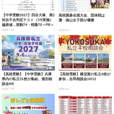
【中学受験2027】四谷大塚、第2
高校囲碁全国大会、団体戦は
回合不合判定テスト（7/5実施）
灘・南山女子部が優勝
偏差値…筑駒74・桜蔭70＜PR＞
2026.7.10
2026.8.5
【高校受験】【中学受験】兵庫
【高校受験】横須賀の私立4校が
県内の私立31校が集結、個別相
参加…合同相談会10/12
談会9/6
2026.7.28
2026.8.5