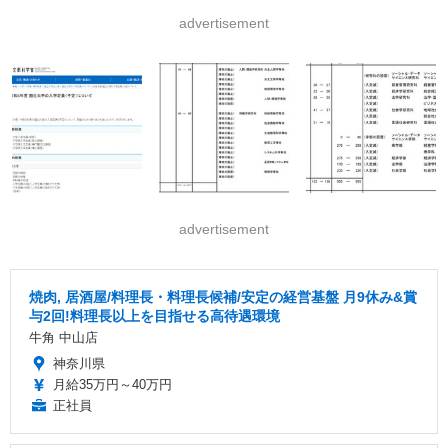
advertisement
advertisement
焼肉, 居酒屋/料理長・料理長候補/安定の経営基盤 月9休み&賞
与2回!料理長以上を目指せる高待遇環境
牛角 中山店
神奈川県
月給35万円～40万円
正社員