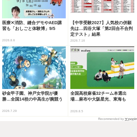
医療✕消防、縫合デモやAED講
【中学受験2027】人気校の併願
習も「おしごと体験博」9/5
先は…四谷大塚「第2回合不合判
定テスト」結果
2026.8.6
2026.7.16
砂金甲子園、神戸女学院が優
全国高校麻雀32チーム本選出
勝…全国14校の中高生が腕競う
場…麻布や大阪星光、東海も
2026.7.29
2026.8.5
Recommended by