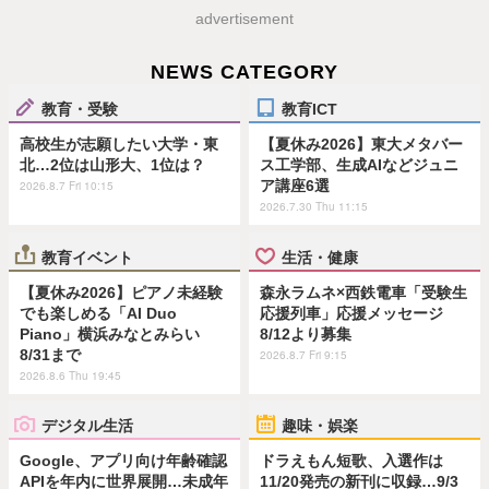
advertisement
NEWS CATEGORY
教育・受験
教育ICT
高校生が志願したい大学・東
【夏休み2026】東大メタバー
北…2位は山形大、1位は？
ス工学部、生成AIなどジュニ
ア講座6選
2026.8.7 Fri 10:15
2026.7.30 Thu 11:15
教育イベント
生活・健康
【夏休み2026】ピアノ未経験
森永ラムネ×西鉄電車「受験生
でも楽しめる「AI Duo
応援列車」応援メッセージ
Piano」横浜みなとみらい
8/12より募集
8/31まで
2026.8.7 Fri 9:15
2026.8.6 Thu 19:45
デジタル生活
趣味・娯楽
Google、アプリ向け年齢確認
ドラえもん短歌、入選作は
APIを年内に世界展開…未成年
11/20発売の新刊に収録…9/3