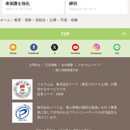
者保護を強化
締切
2026.7.31 Fri 13:45
2026.8.6 Thu 15:15
ホーム
›
教育・受験
›
高校生
›
記事
›
写真・画像
TOP
Home
Facebook
X
YouTube
Instagram
line
お問合せ
広告掲載
会社概要
リセマムについて
個人情報保護方針
リセマムは、株式会社イード（東証グロース上場）の運
営するサービスです。
証券コード：6038
株式会社イードは、個人情報の適切な取扱いを行う事業
者に対して付与されるプライバシーマークの付与認定を
受けています。