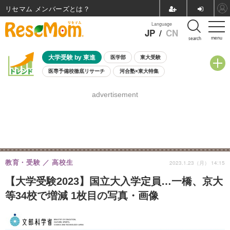
リセマム メンバーズ
Language
JP
/
CN
menu
search
大学受験 by 東進
医学部
東大受験
医専予備校徹底リサーチ
河合塾×東大特集
親子で考える大学選び
高校受験
中学受験
小学校受験
advertisement
共通テスト
夏休み
8月開催学校説明会・相談会
8月開催イベント・WS
全国公立高校 過去問
人気記事
自由研究教材（小学生向け）
自由研究教材（中学生向け）
ランキング
教育・受験
高校生
2023.1.23（月） 14:15
【大学受験2023】国立大入学定員…一橋、京大
等34校で増減 1枚目の写真・画像