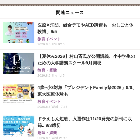
関連ニュース
医療✕消防、縫合デモやAED講習も「おしごと体
験博」9/5
教育イベント
2026.8.6 Thu 0:15
【夏休み2026】村山斉氏が公開講義、小中学生の
ための大学講義スクール9月開校
教育・受験
2026.8.6 Thu 1:15
4歳~小3対象「プレジデントFamily祭2026」9/6、
東大医療体験も
教育イベント
2026.8.5 Wed 17:15
ドラえもん短歌、入選作は11/20発売の新刊に収
録...9/3締切
趣味・娯楽
2026.8.5 Wed 21:15