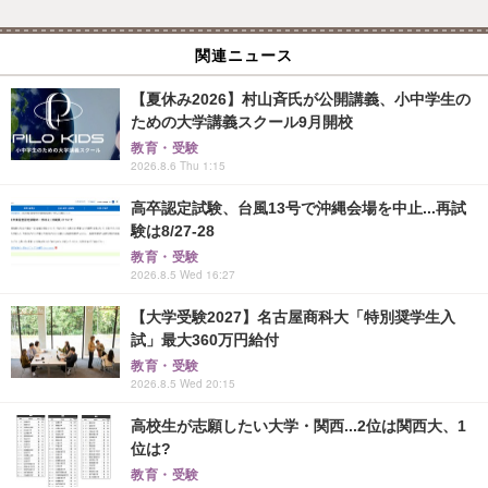
関連ニュース
【夏休み2026】村山斉氏が公開講義、小中学生の
ための大学講義スクール9月開校
教育・受験
2026.8.6 Thu 1:15
高卒認定試験、台風13号で沖縄会場を中止...再試
験は8/27-28
教育・受験
2026.8.5 Wed 16:27
【大学受験2027】名古屋商科大「特別奨学生入
試」最大360万円給付
教育・受験
2026.8.5 Wed 20:15
高校生が志願したい大学・関西...2位は関西大、1
位は?
教育・受験