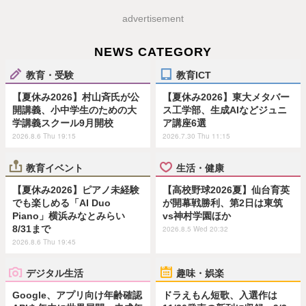
advertisement
NEWS CATEGORY
教育・受験
教育ICT
【夏休み2026】村山斉氏が公
【夏休み2026】東大メタバー
開講義、小中学生のための大
ス工学部、生成AIなどジュニ
学講義スクール9月開校
ア講座6選
2026.8.6 Thu 19:15
2026.7.30 Thu 11:15
教育イベント
生活・健康
【夏休み2026】ピアノ未経験
【高校野球2026夏】仙台育英
でも楽しめる「AI Duo
が開幕戦勝利、第2日は東筑
Piano」横浜みなとみらい
vs神村学園ほか
8/31まで
2026.8.5 Wed 20:32
2026.8.6 Thu 19:45
デジタル生活
趣味・娯楽
Google、アプリ向け年齢確認
ドラえもん短歌、入選作は