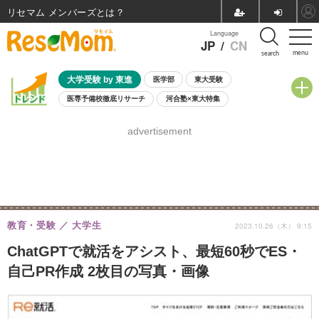
リセマム メンバーズ
Language
JP
/
CN
menu
search
大学受験 by 東進
医学部
東大受験
医専予備校徹底リサーチ
河合塾×東大特集
親子で考える大学選び
高校受験
中学受験
小学校受験
advertisement
共通テスト
夏休み
8月開催学校説明会・相談会
8月開催イベント・WS
全国公立高校 過去問
人気記事
自由研究教材（小学生向け）
自由研究教材（中学生向け）
ランキング
教育・受験
大学生
2023.10.26（木） 9:15
ChatGPTで就活をアシスト、最短60秒でES・
自己PR作成 2枚目の写真・画像