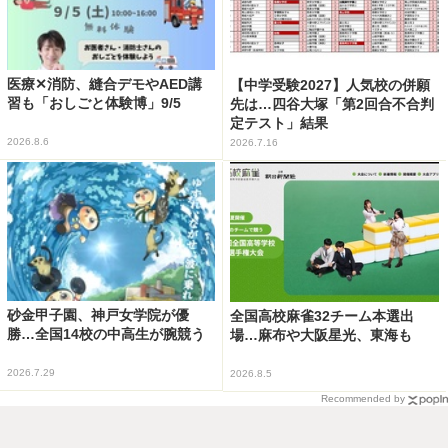
医療✕消防、縫合デモやAED講
【中学受験2027】人気校の併願
習も「おしごと体験博」9/5
先は…四谷大塚「第2回合不合判
定テスト」結果
2026.8.6
2026.7.16
砂金甲子園、神戸女学院が優
全国高校麻雀32チーム本選出
勝…全国14校の中高生が腕競う
場…麻布や大阪星光、東海も
2026.7.29
2026.8.5
Recommended by