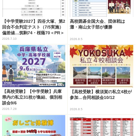
【中学受験2027】四谷大塚、第2
高校囲碁全国大会、団体戦は
回合不合判定テスト（7/5実施）
灘・南山女子部が優勝
偏差値…筑駒74・桜蔭70＜PR＞
2026.7.10
2026.8.5
【高校受験】【中学受験】兵庫
【高校受験】横須賀の私立4校が
県内の私立31校が集結、個別相
参加…合同相談会10/12
談会9/6
2026.7.28
2026.8.5