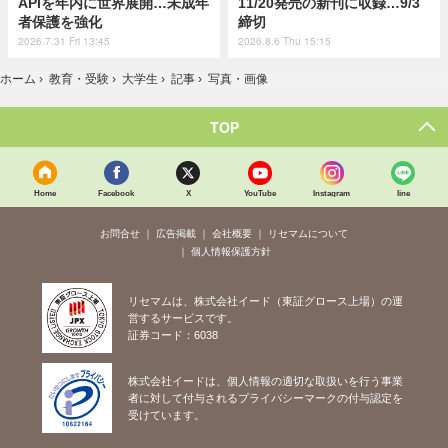
APIを年内に世界展開…未成年
11/20発売の新刊に収録…9/3
者保護を強化
締切
2026.7.31 Fri 13:45
2026.8.6 Thu 15:15
ホーム
›
教育・受験
›
大学生
›
記事
›
写真・画像
TOP
Home
Facebook
X
YouTube
Instagram
line
お問合せ
広告掲載
会社概要
リセマムについて
個人情報保護方針
リセマムは、株式会社イード（東証グロース上場）の運
営するサービスです。
証券コード：6038
株式会社イードは、個人情報の適切な取扱いを行う事業
者に対して付与されるプライバシーマークの付与認定を
受けています。