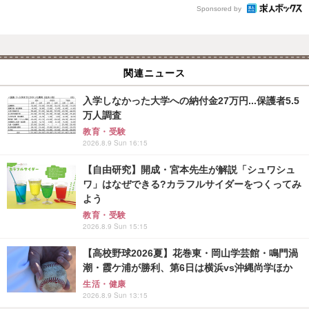
Sponsored by
関連ニュース
入学しなかった大学への納付金27万円...保護者5.5
万人調査
教育・受験
2026.8.9 Sun 16:15
【自由研究】開成・宮本先生が解説「シュワシュ
ワ」はなぜできる?カラフルサイダーをつくってみ
よう
教育・受験
2026.8.9 Sun 15:15
【高校野球2026夏】花巻東・岡山学芸館・鳴門渦
潮・霞ケ浦が勝利、第6日は横浜vs沖縄尚学ほか
生活・健康
2026.8.9 Sun 13:15