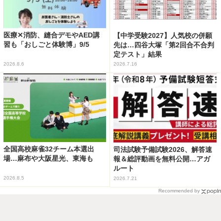
医療✕消防、縫合デモやAED講
【中学受験2027】人気校の併願
習も「おしごと体験博」9/5
先は…四谷大塚「第2回合不合判
定テスト」結果
2026.8.6
2026.7.16
全国高校麻雀32チーム本選出
司法試験予備試験2026、解答速
場…麻布や大阪星光、東海も
報＆総評動画を無料公開…アガ
ルート
2026.8.5
2026.7.21
Recommended by