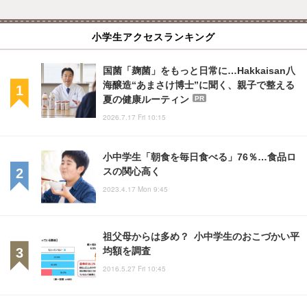
小学生アクセスランキング
国菌「麹菌」をもっと日常に…Hakkaisan八
海醸造“あまさけ博士”に聞く、親子で整える
夏の健康ルーティン
PR
2026.7.17 Fri 10:15
小中学生「朝食を毎日食べる」76％…食品ロ
スの関心高く
2023.4.17 Mon 9:45
祖父母からは多め？ 小中学生のおこづかい平
均額を調査
2016.5.27 Fri 10:45