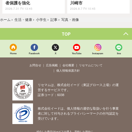
者保護を強化
川崎市
2026.7.31 Fri 13:45
2026.8.7 Fri 10:45
ホーム
›
生活・健康
›
小学生
›
記事
›
写真・画像
TOP
Home
Facebook
X
YouTube
Instagram
line
お問合せ
広告掲載
会社概要
リセマムについて
個人情報保護方針
リセマムは、株式会社イード（東証グロース上場）の運
営するサービスです。
証券コード：6038
株式会社イードは、個人情報の適切な取扱いを行う事業
者に対して付与されるプライバシーマークの付与認定を
受けています。
紹介した商品/サービスを購入、契約した場合に、