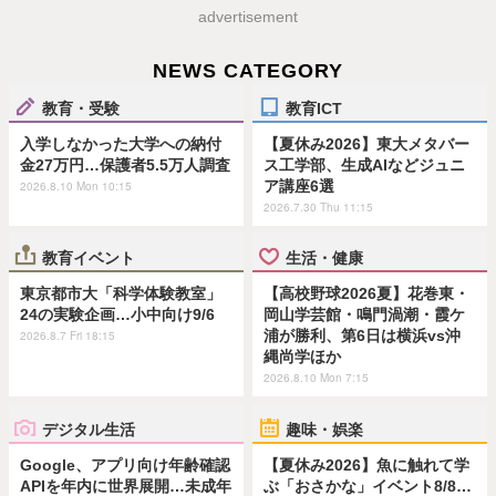
advertisement
NEWS CATEGORY
教育・受験
教育ICT
入学しなかった大学への納付
【夏休み2026】東大メタバー
金27万円…保護者5.5万人調査
ス工学部、生成AIなどジュニ
ア講座6選
2026.8.10 Mon 10:15
2026.7.30 Thu 11:15
教育イベント
生活・健康
東京都市大「科学体験教室」
【高校野球2026夏】花巻東・
24の実験企画…小中向け9/6
岡山学芸館・鳴門渦潮・霞ケ
浦が勝利、第6日は横浜vs沖
2026.8.7 Fri 18:15
縄尚学ほか
2026.8.10 Mon 7:15
デジタル生活
趣味・娯楽
Google、アプリ向け年齢確認
【夏休み2026】魚に触れて学
APIを年内に世界展開…未成年
ぶ「おさかな」イベント8/8…