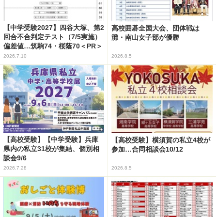
【中学受験2027】四谷大塚、第2
高校囲碁全国大会、団体戦は
回合不合判定テスト（7/5実施）
灘・南山女子部が優勝
偏差値…筑駒74・桜蔭70＜PR＞
2026.7.10
2026.8.5
【高校受験】【中学受験】兵庫
【高校受験】横須賀の私立4校が
県内の私立31校が集結、個別相
参加…合同相談会10/12
談会9/6
2026.7.28
2026.8.5