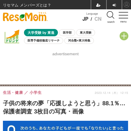
リセマム メンバーズ
Language
JP
/
CN
menu
search
大学受験 by 東進
医学部
東大受験
医専予備校徹底リサーチ
河合塾×東大特集
親子で考える大学選び
高校受験
中学受験
小学校受験
advertisement
共通テスト
夏休み
8月開催学校説明会・相談会
8月開催イベント・WS
全国公立高校 過去問
人気記事
自由研究教材（小学生向け）
自由研究教材（中学生向け）
ランキング
生活・健康
小学生
2023.12.14（木） 12:15
子供の将来の夢「応援しようと思う」88.1％…
保護者調査 3枚目の写真・画像