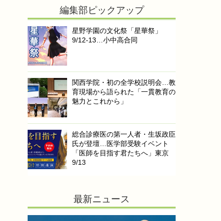
編集部ピックアップ
星野学園の文化祭「星華祭」
9/12-13…小中高合同
関西学院・初の全学校説明会…教
育現場から語られた「一貫教育の
魅力とこれから」
総合診療医の第一人者・生坂政臣
氏が登壇…医学部受験イベント
「医師を目指す君たちへ」東京
9/13
最新ニュース