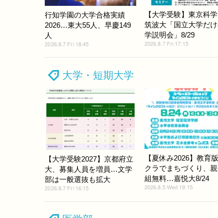
【大学受験】東京科学
行知学園の大学合格実績
筑波大「国立大学だけ
2026…東大55人、早慶149
学説明会」8/29
人
2026.8.7 Fri 17:15
2026.8.7 Fri 18:45
大学・短期大学
【夏休み2026】教育
【大学受験2027】京都府立
クラでまちづくり、親
大、募集人員を増員…文学
組無料…嘉悦大8/24
部は一般選抜も拡大
2026.8.5 Wed 19:15
2026.8.7 Fri 16:15