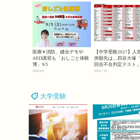
医療✕消防、縫合デモや
【中学受験2027】人
AED講習も「おしごと体験
併願先は…四谷大塚「
博」9/5
回合不合判定テスト
2026.8.6
2026.7.16
大学受験