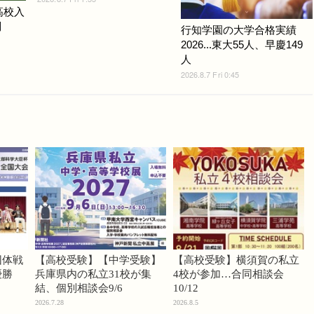
高校入
問
行知学園の大学合格実績
2026...東大55人、早慶149
人
2026.8.7 Fri 0:45
団体戦
【高校受験】【中学受験】
【高校受験】横須賀の私立
優勝
兵庫県内の私立31校が集
4校が参加…合同相談会
結、個別相談会9/6
10/12
2026.7.28
2026.8.5