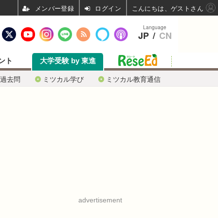
ログイン
こんにちは、ゲストさん
Language
JP
/
CN
ント
大学受験 by 東進
過去問
ミツカル学び
ミツカル教育通信
advertisement