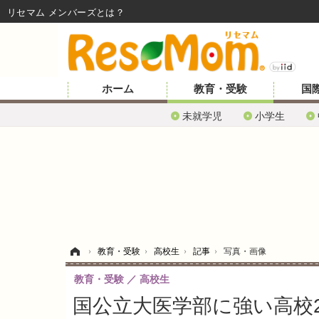
リセマム メンバーズ
ホーム
教育・受験
国
未就学児
小学生
ホーム
›
教育・受験
›
高校生
›
記事
›
写真・画像
教育・受験
高校生
国公立大医学部に強い高校2