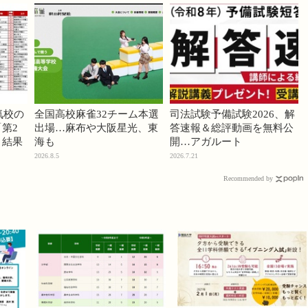
気校の
全国高校麻雀32チーム本選
司法試験予備試験2026、解
第2
出場…麻布や大阪星光、東
答速報＆総評動画を無料公
」結果
海も
開…アガルート
2026.8.5
2026.7.21
Recommended by