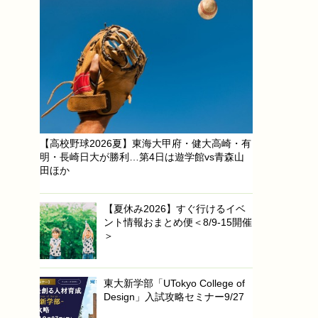
【高校野球2026夏】東海大甲府・健大高崎・有
明・長崎日大が勝利…第4日は遊学館vs青森山
田ほか
【夏休み2026】すぐ行けるイベ
ント情報おまとめ便＜8/9-15開催
＞
東大新学部「UTokyo College of
Design」入試攻略セミナー9/27