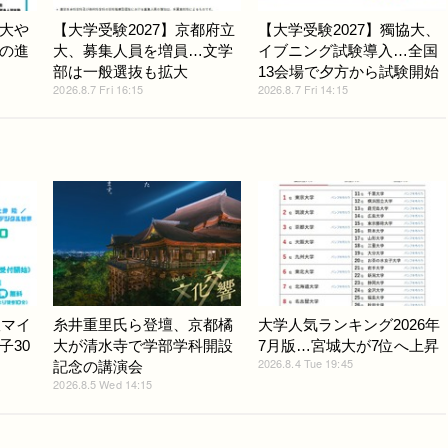
大や
【大学受験2027】京都府立
【大学受験2027】獨協大、
の進
大、募集人員を増員…文学
イブニング試験導入…全国
部は一般選抜も拡大
13会場で夕方から試験開始
2026.8.7 Fri 16:15
2026.8.7 Fri 14:15
版マイ
糸井重里氏ら登壇、京都橘
大学人気ランキング2026年
子30
大が清水寺で学部学科開設
7月版…宮城大が7位へ上昇
2026.8.4 Tue 19:45
記念の講演会
2026.8.5 Wed 14:15