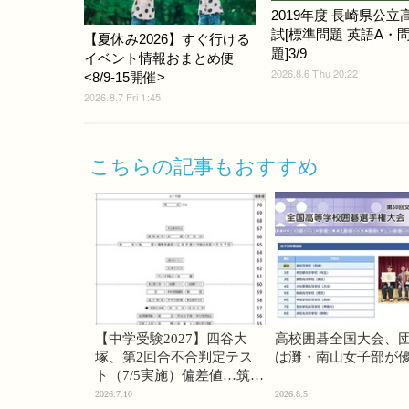
2019年度 長崎県公立
試[標準問題 英語A・
【夏休み2026】すぐ行ける
題]3/9
イベント情報おまとめ便
2026.8.6 Thu 20:22
<8/9-15開催>
2026.8.7 Fri 1:45
こちらの記事もおすすめ
【中学受験2027】四谷大
高校囲碁全国大会、
塚、第2回合不合判定テス
は灘・南山女子部が
ト（7/5実施）偏差値…筑駒
74・桜蔭70＜PR＞
2026.7.10
2026.8.5