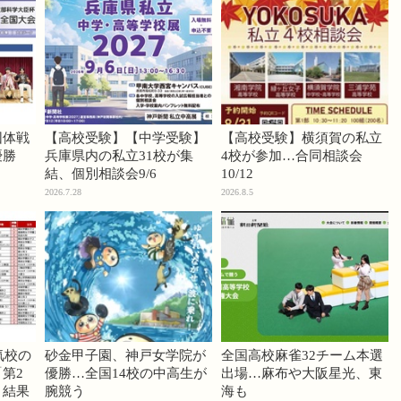
団体戦
【高校受験】【中学受験】
【高校受験】横須賀の私立
優勝
兵庫県内の私立31校が集
4校が参加…合同相談会
結、個別相談会9/6
10/12
2026.7.28
2026.8.5
気校の
砂金甲子園、神戸女学院が
全国高校麻雀32チーム本選
第2
優勝…全国14校の中高生が
出場…麻布や大阪星光、東
」結果
腕競う
海も