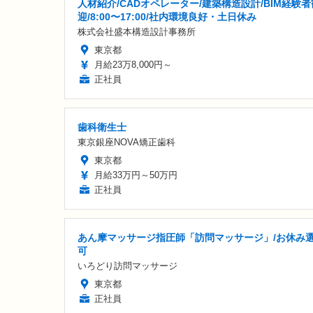
人材紹介/CADオペレーター/建築構造設計/BIM経験者
迎/8:00〜17:00/社内環境良好・土日休み
株式会社盛本構造設計事務所
東京都
月給23万8,000円～
正社員
歯科衛生士
東京銀座NOVA矯正歯科
東京都
月給33万円～50万円
正社員
あん摩マッサージ指圧師「訪問マッサージ」/お休み
可
いろどり訪問マッサージ
東京都
正社員