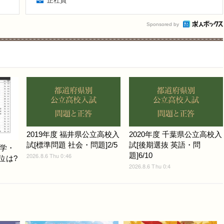
正社員
Sponsored by
2019年度 福井県公立高校入
2020年度 千葉県公立高校入
試[標準問題 社会・問題]2/5
試[後期選抜 英語・問
学・
題]6/10
2026.8.6 Thu 0:46
位は?
2026.8.6 Thu 0:4