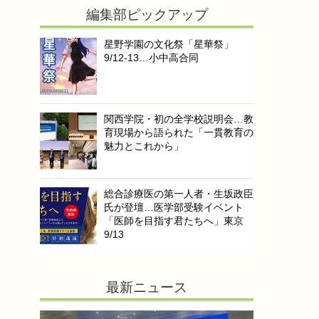
編集部ピックアップ
星野学園の文化祭「星華祭」
9/12-13…小中高合同
関西学院・初の全学校説明会…教
育現場から語られた「一貫教育の
魅力とこれから」
総合診療医の第一人者・生坂政臣
氏が登壇…医学部受験イベント
「医師を目指す君たちへ」東京
9/13
最新ニュース