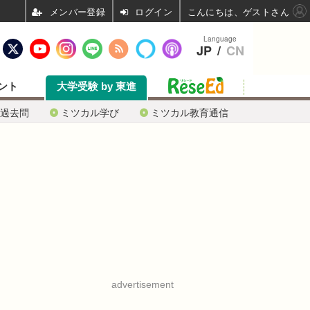
ログイン
こんにちは、ゲストさん
Language
JP
/
CN
ント
大学受験 by 東進
過去問
ミツカル学び
ミツカル教育通信
advertisement