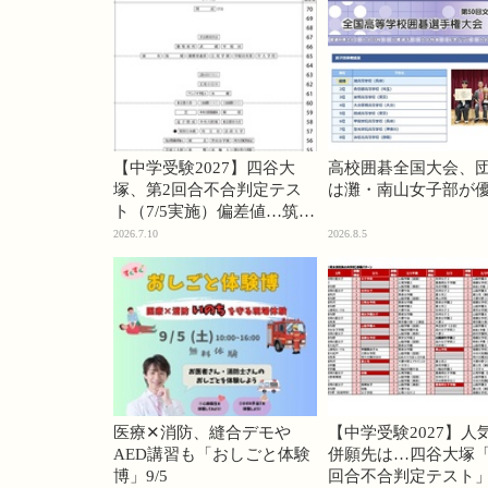
【中学受験2027】四谷大
高校囲碁全国大会、
塚、第2回合不合判定テス
は灘・南山女子部が
ト（7/5実施）偏差値…筑駒
74・桜蔭70＜PR＞
2026.7.10
2026.8.5
医療✕消防、縫合デモや
【中学受験2027】人
AED講習も「おしごと体験
併願先は…四谷大塚「
博」9/5
回合不合判定テスト