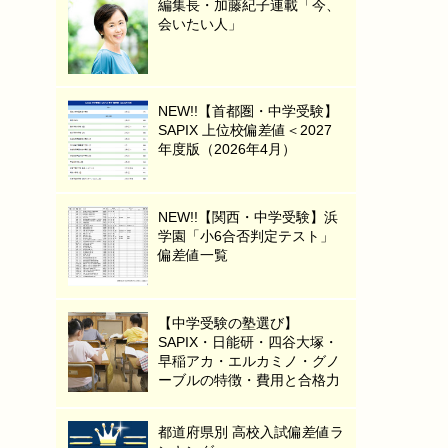
編集長・加藤紀子連載「今、
会いたい人」
NEW!!【首都圏・中学受験】
SAPIX 上位校偏差値＜2027
年度版（2026年4月）
NEW!!【関西・中学受験】浜
学園「小6合否判定テスト」
偏差値一覧
【中学受験の塾選び】
SAPIX・日能研・四谷大塚・
早稲アカ・エルカミノ・グノ
ーブルの特徴・費用と合格力
都道府県別 高校入試偏差値ラ