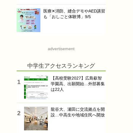
医療✕消防、縫合デモやAED講習
も「おしごと体験博」9/5
advertisement
中学生アクセスランキング
【高校受験2027】広島叡智
学園高、出願開始…外部募集
は22人
龍谷大、瀬田に交流拠点を開
設…中高生や地域住民へ開放