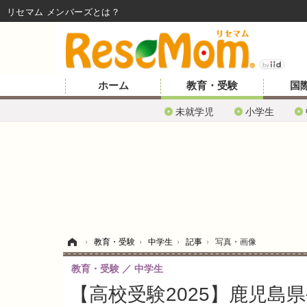
リセマム メンバーズ
ホーム
教育・受験
国
未就学児
小学生
ホーム
›
教育・受験
›
中学生
›
記事
›
写真・画像
教育・受験
中学生
【高校受験2025】鹿児島