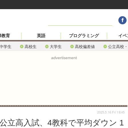
際教育
英語
プログラミング
イベ
中学生
高校生
大学生
高校偏差値
公立高校・
advertisement
2025.5.16 Fri 19:45
県公立高入試、4教科で平均ダウン 1