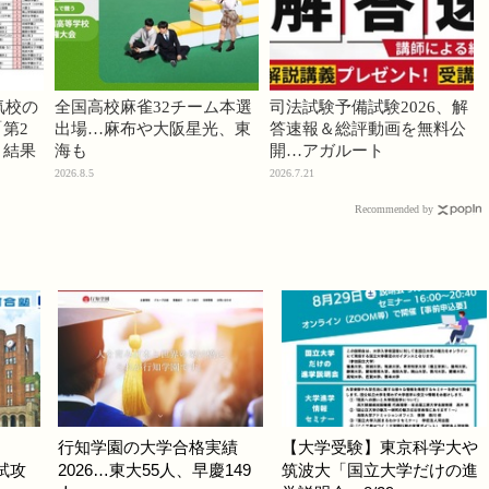
気校の
全国高校麻雀32チーム本選
司法試験予備試験2026、解
第2
出場…麻布や大阪星光、東
答速報＆総評動画を無料公
」結果
海も
開…アガルート
2026.8.5
2026.7.21
Recommended by
行知学園の大学合格実績
【大学受験】東京科学大や
入試攻
2026…東大55人、早慶149
筑波大「国立大学だけの進