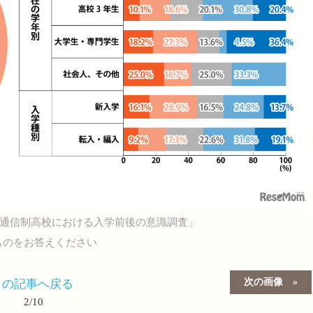
通信制高校における入学前後の意識調査」
ものをお答えください
次の画像
この記事へ戻る
2/10