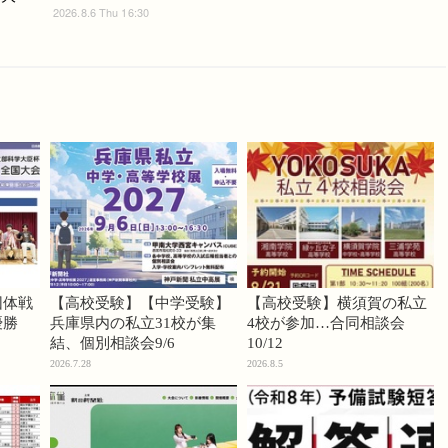
2026.8.6 Thu 16:30
団体戦
【高校受験】【中学受験】
【高校受験】横須賀の私立
優勝
兵庫県内の私立31校が集
4校が参加…合同相談会
結、個別相談会9/6
10/12
2026.7.28
2026.8.5