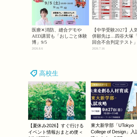
医療✕消防、縫合デモや
【中学受験2027】人
AED講習も「おしごと体験
併願先は…四谷大塚「
博」9/5
回合不合判定テスト
2026.8.6
2026.7.16
高校生
東大新学部「UTokyo
【夏休み2026】すぐ行ける
College of Design」
イベント情報おまとめ便＜