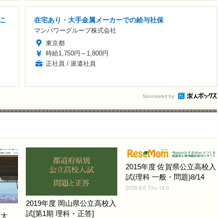
こ
在宅あり・大手金属メーカーでの給与社保
マンパワーグループ株式会社
東京都
時給1,750円～1,800円
正社員 / 派遣社員
Sponsored by
2015年度 佐賀県公立高校入
試(理科 一般・問題)8/14
2026.8.6 Thu 18:0
2019年度 岡山県公立高校入
試[第1期 理科・正答]
戸大