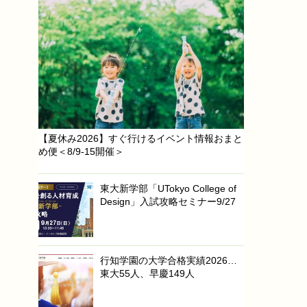
【夏休み2026】すぐ行けるイベント情報おまと
め便＜8/9-15開催＞
東大新学部「UTokyo College of
Design」入試攻略セミナー9/27
行知学園の大学合格実績2026…
東大55人、早慶149人