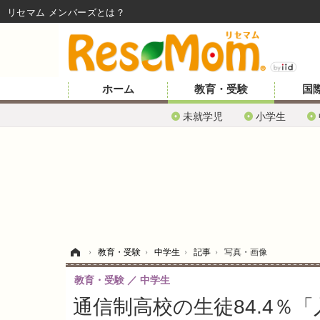
リセマム メンバーズ
ホーム
教育・受験
国
未就学児
小学生
ホーム
›
教育・受験
›
中学生
›
記事
›
写真・画像
教育・受験
中学生
通信制高校の生徒84.4％