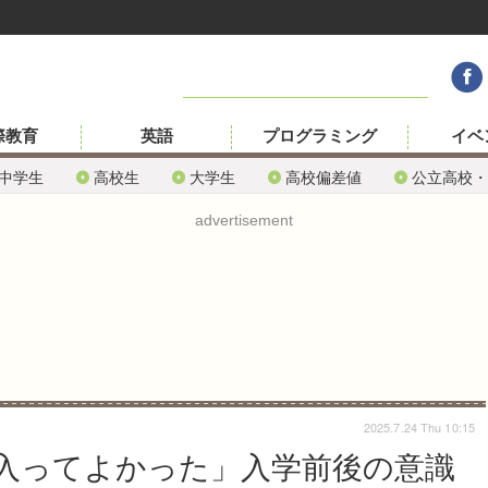
際教育
英語
プログラミング
イベ
中学生
高校生
大学生
高校偏差値
公立高校・
advertisement
2025.7.24 Thu 10:15
「入ってよかった」入学前後の意識