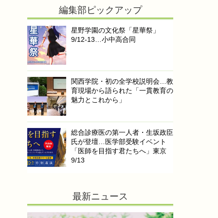
編集部ピックアップ
星野学園の文化祭「星華祭」
9/12-13…小中高合同
関西学院・初の全学校説明会…教
育現場から語られた「一貫教育の
魅力とこれから」
総合診療医の第一人者・生坂政臣
氏が登壇…医学部受験イベント
「医師を目指す君たちへ」東京
9/13
最新ニュース