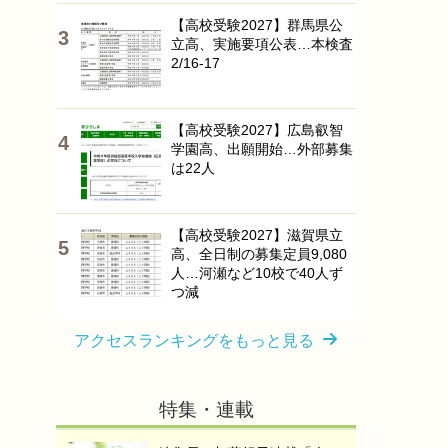
【高校受験2027】群馬県公
立高、実施要項公表…本検査
2/16-17
【高校受験2027】広島叡智
学園高、出願開始…外部募集
は22人
【高校受験2027】滋賀県立
高、全日制の募集定員9,080
人…河瀬など10校で40人ず
つ減
アクセスランキングをもっと見る
特集・連載