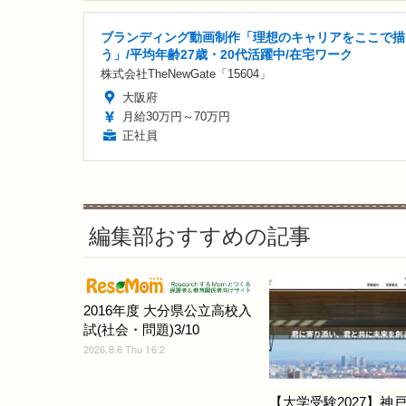
ブランディング動画制作「理想のキャリアをここで描
う」/平均年齢27歳・20代活躍中/在宅ワーク
株式会社TheNewGate「15604」
大阪府
月給30万円～70万円
正社員
編集部おすすめの記事
2016年度 大分県公立高校入
試(社会・問題)3/10
2026.8.6 Thu 16:2
【大学受験2027】神