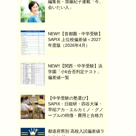
編集長・加藤紀子連載「今、
会いたい人」
NEW!!【首都圏・中学受験】
SAPIX 上位校偏差値＜2027
年度版（2026年4月）
NEW!!【関西・中学受験】浜
学園「小6合否判定テスト」
偏差値一覧
【中学受験の塾選び】
SAPIX・日能研・四谷大塚・
早稲アカ・エルカミノ・グノ
ーブルの特徴・費用と合格力
都道府県別 高校入試偏差値ラ