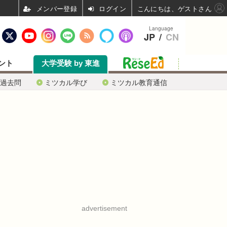
ログイン
こんにちは、ゲストさん
Language
JP
/
CN
ント
大学受験 by 東進
過去問
ミツカル学び
ミツカル教育通信
advertisement