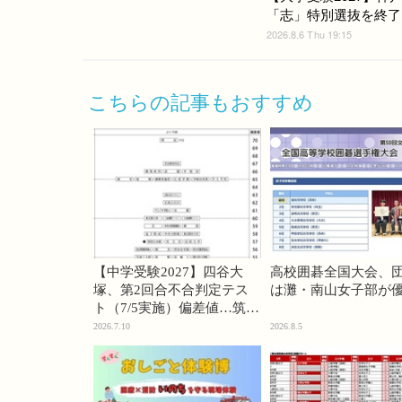
「志」特別選抜を終了
2026.8.6 Thu 19:15
こちらの記事もおすすめ
【中学受験2027】四谷大
高校囲碁全国大会、
塚、第2回合不合判定テス
は灘・南山女子部が
ト（7/5実施）偏差値…筑駒
74・桜蔭70＜PR＞
2026.7.10
2026.8.5