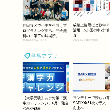
成績上位層ほど数学ア
世田谷区で小中学生向けプ
活用…5か国の中2計
ログラミング部活…完全無
査
料の「第三の居場所」
2026.3.31 Tue 10:15
2026.4.7 Tue 12:15
学習アプリ
ヨンデミーで読む力育
【大学受験】共テ対策「漢
SAPIX全51校で導入
字力チャレンジ」6月…駿台
向上へ
×Studyplus