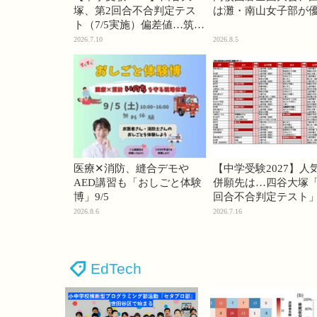
塚、第2回合不合判定テス
は灘・南山女子部が
ト（7/5実施）偏差値…筑駒
74・桜蔭70＜PR＞
2026.7.10
2026.8.5
医療✕消防、縫合デモや
【中学受験2027】人
AED講習も「おしごと体験
併願先は…四谷大塚「
博」9/5
回合不合判定テスト
2026.8.6
2026.7.16
EdTech