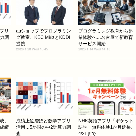
プリ
auショップでプログラミン
プログラミング教育から起
算力調
グ教室、KEC MirizとKDDI
業体験へ…名古屋で新教育
提携
サービス開始
2026.1.28 Wed 10:45
2026.1.14 Wed 14:15
成、
成績上位層ほど数学アプリ
NHK英語アプリ「ポケット
…成績
活用…5か国の中2計算力調
語学」無料体験1か月延長、
査
4/21まで