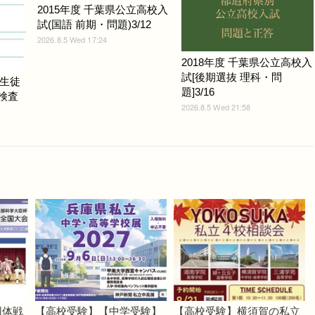
2015年度 千葉県公立高校入
試(国語 前期・問題)3/12
2026.8.5 Wed 17:24
2018年度 千葉県公立高校入
試[後期選抜 理科・問
生徒
題]3/16
力検査
2026.8.5 Wed 21:58
団体戦
【高校受験】【中学受験】
【高校受験】横須賀の私立