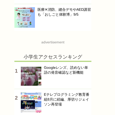
医療✕消防、縫合デモやAED講習
も「おしごと体験博」9/5
advertisement
小学生アクセスランキング
Googleレンズ、読めない単
語の発音確認など新機能
Eテレプログラミング教育番
組8月に続編、厚切りジェイ
ソン再登場