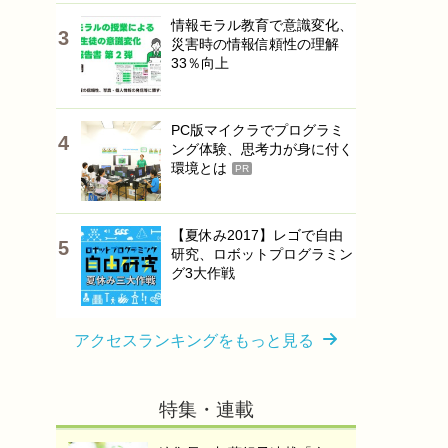
情報モラル教育で意識変化、
災害時の情報信頼性の理解
33％向上
PC版マイクラでプログラミ
ング体験、思考力が身に付く
環境とは
PR
【夏休み2017】レゴで自由
研究、ロボットプログラミン
グ3大作戦
アクセスランキングをもっと見る
特集・連載