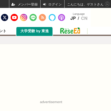
ログイン
こんにちは、ゲストさん
Language
JP
/
CN
ント
大学受験 by 東進
advertisement