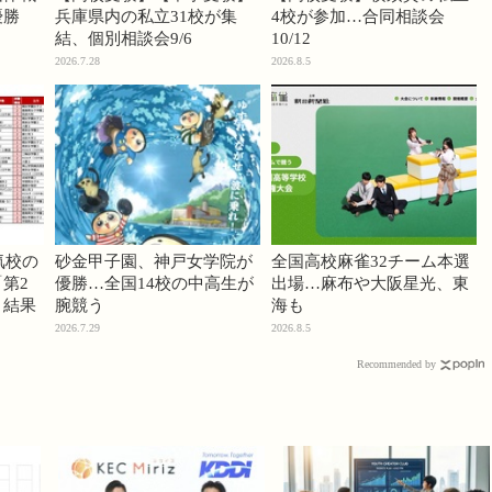
優勝
兵庫県内の私立31校が集
4校が参加…合同相談会
結、個別相談会9/6
10/12
2026.7.28
2026.8.5
気校の
砂金甲子園、神戸女学院が
全国高校麻雀32チーム本選
第2
優勝…全国14校の中高生が
出場…麻布や大阪星光、東
」結果
腕競う
海も
2026.7.29
2026.8.5
Recommended by