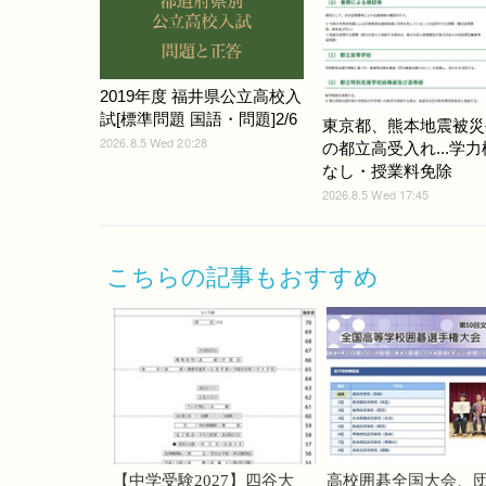
2019年度 福井県公立高校入
試[標準問題 国語・問題]2/6
東京都、熊本地震被災
2026.8.5 Wed 20:28
の都立高受入れ...学
なし・授業料免除
2026.8.5 Wed 17:45
こちらの記事もおすすめ
【中学受験2027】四谷大
高校囲碁全国大会、