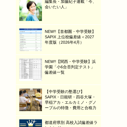
編集長・加藤紀子連載「今、
会いたい人」
NEW!!【首都圏・中学受験】
SAPIX 上位校偏差値＜2027
年度版（2026年4月）
NEW!!【関西・中学受験】浜
学園「小6合否判定テスト」
偏差値一覧
【中学受験の塾選び】
SAPIX・日能研・四谷大塚・
早稲アカ・エルカミノ・グノ
ーブルの特徴・費用と合格力
都道府県別 高校入試偏差値ラ