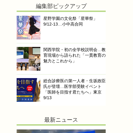
編集部ピックアップ
星野学園の文化祭「星華祭」
9/12-13…小中高合同
関西学院・初の全学校説明会…教
育現場から語られた「一貫教育の
魅力とこれから」
総合診療医の第一人者・生坂政臣
氏が登壇…医学部受験イベント
「医師を目指す君たちへ」東京
9/13
最新ニュース