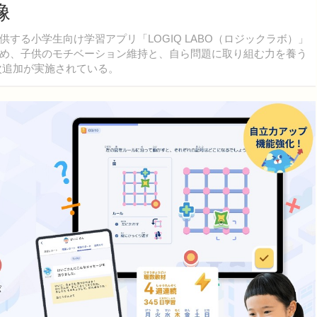
像
る小学生向け学習アプリ「LOGIQ LABO（ロジックラボ）」
め、子供のモチベーション維持と、自ら問題に取り組む力を養う
順次追加が実施されている。