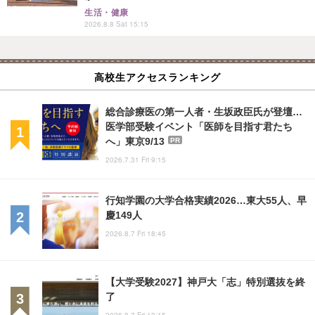
生活・健康
2026.8.8 Sat 15:15
高校生アクセスランキング
総合診療医の第一人者・生坂政臣氏が登壇…
医学部受験イベント「医師を目指す君たち
へ」東京9/13
PR
2026.7.31 Fri 9:15
行知学園の大学合格実績2026…東大55人、早
慶149人
2026.8.7 Fri 18:45
【大学受験2027】神戸大「志」特別選抜を終
了