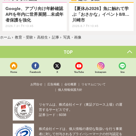
Google、アプリ向け年齢確認
【夏休み2026】魚に触れて学
APIを年内に世界展開…未成年
ぶ「おさかな」イベント8/8…
者保護を強化
川崎市
2026.7.31 Fri 13:45
2026.8.7 Fri 10:45
ホーム
›
教育・受験
›
高校生
›
記事
›
写真・画像
TOP
Home
Facebook
X
YouTube
Instagram
line
お問合せ
広告掲載
会社概要
リセマムについて
個人情報保護方針
リセマムは、株式会社イード（東証グロース上場）の運
営するサービスです。
証券コード：6038
株式会社イードは、個人情報の適切な取扱いを行う事業
者に対して付与されるプライバシーマークの付与認定を