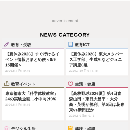
advertisement
NEWS CATEGORY
教育・受験
教育ICT
【夏休み2026】すぐ行けるイ
【夏休み2026】東大メタバー
ベント情報おまとめ便＜8/9-
ス工学部、生成AIなどジュニ
15開催＞
ア講座6選
2026.8.7 Fri 19:45
2026.7.30 Thu 11:15
教育イベント
生活・健康
東京都市大「科学体験教室」
【高校野球2026夏】第4日青
24の実験企画…小中向け9/6
森山田・東日大昌平・大分
商・英明が勝利、第5日は花巻
2026.8.7 Fri 18:15
東vs新田ほか
2026.8.9 Sun 9:15
デジタル生活
趣味・娯楽