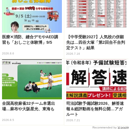
医療✕消防、縫合デモやAED講
【中学受験2027】人気校の併願
習も「おしごと体験博」9/5
先は…四谷大塚「第2回合不合判
定テスト」結果
2026.8.6
2026.7.16
全国高校麻雀32チーム本選出
司法試験予備試験2026、解答速
場…麻布や大阪星光、東海も
報＆総評動画を無料公開…アガ
ルート
2026.8.5
2026.7.21
Recommended by