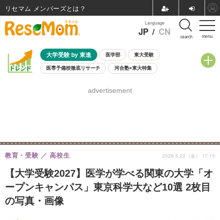
リセマム メンバーズ
Language
JP
/
CN
menu
search
大学受験 by 東進
医学部
東大受験
医専予備校徹底リサーチ
河合塾×東大特集
親子で考える大学選び
高校受験
中学受験
小学校受験
advertisement
共通テスト
夏休み
8月開催学校説明会・相談会
8月開催イベント・WS
全国公立高校 過去問
人気記事
自由研究教材（小学生向け）
自由研究教材（中学生向け）
ランキング
教育・受験
高校生
2026.5.22（金） 17:15
【大学受験2027】医学が学べる関東の大学「オ
ープンキャンパス」東京科学大など10選 2枚目
の写真・画像