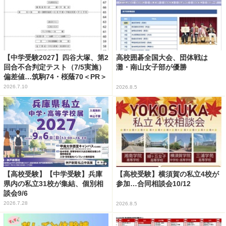
【中学受験2027】四谷大塚、第2
高校囲碁全国大会、団体戦は
回合不合判定テスト（7/5実施）
灘・南山女子部が優勝
偏差値…筑駒74・桜蔭70＜PR＞
2026.7.10
2026.8.5
【高校受験】【中学受験】兵庫
【高校受験】横須賀の私立4校が
県内の私立31校が集結、個別相
参加…合同相談会10/12
談会9/6
2026.7.28
2026.8.5