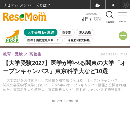
リセマム メンバーズ
Language
JP
/
CN
menu
search
大学受験 by 東進
医学部
東大受験
医専予備校徹底リサーチ
河合塾×東大特集
親子で考える大学選び
高校受験
中学受験
小学校受験
教育・受験
高校生
2026.5.22 Fri 17:15
共通テスト
夏休み
8月開催学校説明会・相談会
【大学受験2027】医学が学べる関東の大学「オ
8月開催イベント・WS
全国公立高校 過去問
人気記事
ープンキャンパス」東京科学大など10選
自由研究教材（小学生向け）
自由研究教材（中学生向け）
ランキング
大学選びを具体化させ、志望校を肌で感じられる「オープンキャンパス」。
関東の各医学系大学において、2026年のオープンキャンパス情報が公開され始
めた。東京科学大や筑波大、東京医科大など、憧れのキャンパスで施設見学や
体験授業、個別相談が行われている。
advertisement