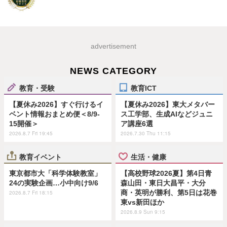
advertisement
NEWS CATEGORY
教育・受験
教育ICT
【夏休み2026】すぐ行けるイ
【夏休み2026】東大メタバー
ベント情報おまとめ便＜8/9-
ス工学部、生成AIなどジュニ
15開催＞
ア講座6選
2026.8.7 Fri 19:45
2026.7.30 Thu 11:15
教育イベント
生活・健康
東京都市大「科学体験教室」
【高校野球2026夏】第4日青
24の実験企画…小中向け9/6
森山田・東日大昌平・大分
商・英明が勝利、第5日は花巻
2026.8.7 Fri 18:15
東vs新田ほか
2026.8.9 Sun 9:15