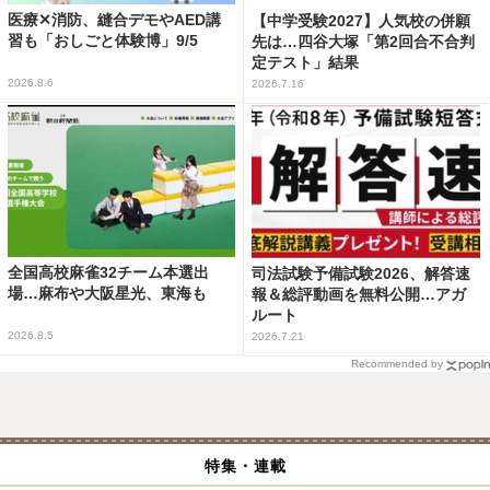
医療✕消防、縫合デモやAED講
【中学受験2027】人気校の併願
習も「おしごと体験博」9/5
先は…四谷大塚「第2回合不合判
定テスト」結果
2026.8.6
2026.7.16
全国高校麻雀32チーム本選出
司法試験予備試験2026、解答速
場…麻布や大阪星光、東海も
報＆総評動画を無料公開…アガ
ルート
2026.8.5
2026.7.21
Recommended by
特集・連載