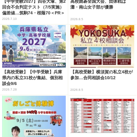
【中学受験2027】四谷大塚、第2
高校囲碁全国大会、団体戦は
回合不合判定テスト（7/5実施）
灘・南山女子部が優勝
偏差値…筑駒74・桜蔭70＜PR＞
2026.7.10
2026.8.5
【高校受験】【中学受験】兵庫
【高校受験】横須賀の私立4校が
県内の私立31校が集結、個別相
参加…合同相談会10/12
談会9/6
2026.7.28
2026.8.5