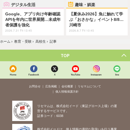
デジタル生活
趣味・娯楽
Google、アプリ向け年齢確認
【夏休み2026】魚に触れて学
APIを年内に世界展開…未成年
ぶ「おさかな」イベント8/8…
者保護を強化
川崎市
2026.7.31 Fri 13:45
2026.8.7 Fri 10:45
ホーム
›
教育・受験
›
高校生
›
記事
TOP
Home
Facebook
X
YouTube
Instagram
line
お問合せ
広告掲載
会社概要
リセマムについて
個人情報保護方針
リセマムは、株式会社イード（東証グロース上場）の運
営するサービスです。
証券コード：6038
株式会社イードは、個人情報の適切な取扱いを行う事業