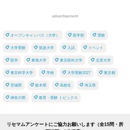
advertisement
オープンキャンパス（大学）
医学部
受験
大学受験
筑波大学
入試
イベント
医学
東海大学
東京医科大学
北里大学
東京科学大学
学校
大学受験2027
東京都
茨城県
栃木県
高校生
埼玉県
神奈川県
教育・受験 トピックス
リセマムアンケートにご協力お願いします（全15問・所