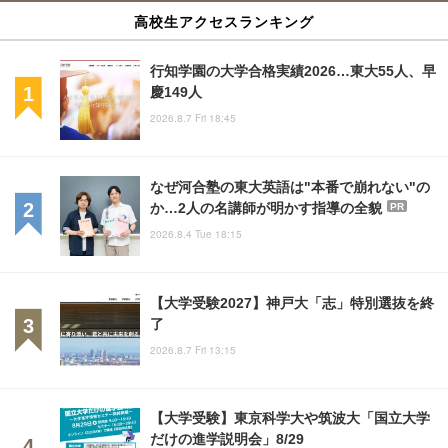
高校生アクセスランキング
行知学園の大学合格実績2026…東大55人、早
慶149人
2026.8.7 Fri 18:45
なぜ河合塾の東大英語は"本番で崩れない"の
か…2人の名講師が明かす指導の全貌
PR
2026.8.4 Tue 18:15
【大学受験2027】神戸大「志」特別選抜を終
了
2026.8.7 Fri 13:15
【大学受験】東京科学大や筑波大「国立大学
だけの進学説明会」8/29