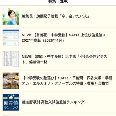
特集・連載
編集長・加藤紀子連載「今、会いたい人」
NEW!!【首都圏・中学受験】SAPIX 上位校偏差値＜
2027年度版（2026年4月）
NEW!!【関西・中学受験】浜学園「小6合否判定テス
ト」偏差値一覧
【中学受験の塾選び】SAPIX・日能研・四谷大塚・早稲
アカ・エルカミノ・グノーブルの特徴・費用と合格力
都道府県別 高校入試偏差値ランキング