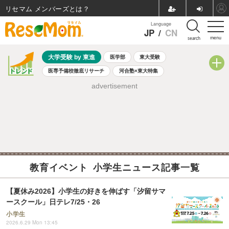
リセマム メンバーズ
Language
JP
/
CN
menu
search
大学受験 by 東進
医学部
東大受験
医専予備校徹底リサーチ
河合塾×東大特集
親子で考える大学選び
高校受験
中学受験
小学校受験
advertisement
共通テスト
夏休み
8月開催学校説明会・相談会
8月開催イベント・WS
全国公立高校 過去問
人気記事
自由研究教材（小学生向け）
自由研究教材（中学生向け）
ランキング
教育イベント 小学生ニュース記事一覧
【夏休み2026】小学生の好きを伸ばす「汐留サマ
ースクール」日テレ7/25・26
小学生
2026.6.29 Mon 13:45