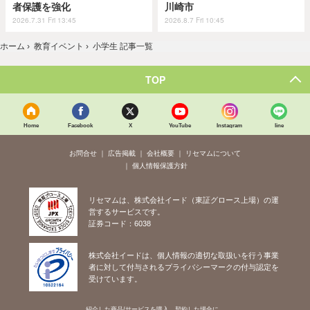
者保護を強化
川崎市
2026.7.31 Fri 13:45
2026.8.7 Fri 10:45
ホーム
›
教育イベント
›
小学生 記事一覧
TOP
Home
Facebook
X
YouTube
Instagram
line
お問合せ
広告掲載
会社概要
リセマムについて
個人情報保護方針
リセマムは、株式会社イード（東証グロース上場）の運
営するサービスです。
証券コード：6038
株式会社イードは、個人情報の適切な取扱いを行う事業
者に対して付与されるプライバシーマークの付与認定を
受けています。
紹介した商品/サービスを購入、契約した場合に、