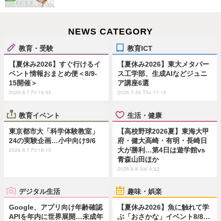
NEWS CATEGORY
教育・受験
教育ICT
【夏休み2026】すぐ行けるイ
【夏休み2026】東大メタバー
ベント情報おまとめ便＜8/9-
ス工学部、生成AIなどジュニ
15開催＞
ア講座6選
2026.8.7 Fri 19:45
2026.7.30 Thu 11:15
教育イベント
生活・健康
東京都市大「科学体験教室」
【高校野球2026夏】東海大甲
24の実験企画…小中向け9/6
府・健大高崎・有明・長崎日
大が勝利…第4日は遊学館vs
2026.8.7 Fri 18:15
青森山田ほか
2026.8.8 Sat 9:52
デジタル生活
趣味・娯楽
Google、アプリ向け年齢確認
【夏休み2026】魚に触れて学
APIを年内に世界展開…未成年
ぶ「おさかな」イベント8/8…