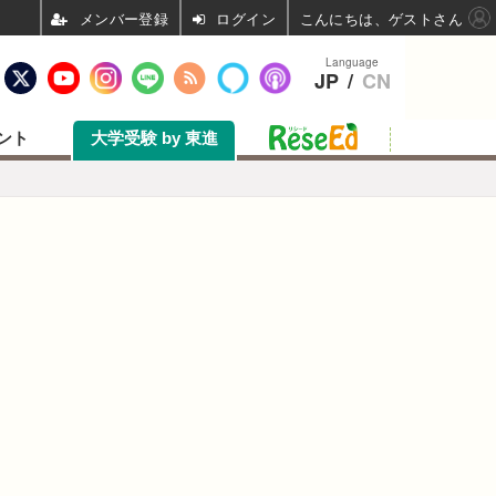
ログイン
こんにちは、ゲストさん
Language
JP
/
CN
ント
大学受験 by 東進