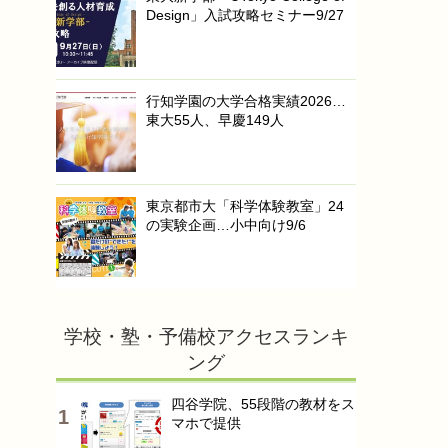
Design」入試攻略セミナー9/27
行知学園の大学合格実績2026…
東大55人、早慶149人
東京都市大「科学体験教室」24
の実験企画…小中向け9/6
学校・塾・予備校アクセスランキ
ング
四谷学院、55段階の教材をス
マホで提供