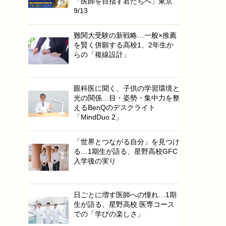
「医師を目指す君たちへ」東京
9/13
難関大受験の新戦略…一般×推薦
を賢く併願する高校1、2年生か
らの「複線設計」
眼科医に聞く、子供の学習環境と
光の関係…目・姿勢・集中力を整
えるBenQのデスクライト
「MindDuo 2」
「世界とつながる自分」を見つけ
る…1期生が語る、星野高校GFC
入学後の実り
日ごとに増す医師への憧れ…1期
生が語る、星野高校 医専コース
での「学びの楽しさ」