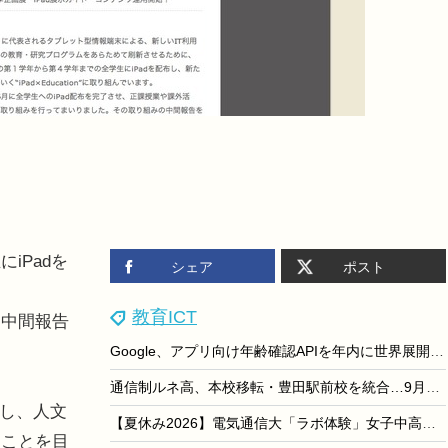
iPadを
シェア
ポスト
く
教育ICT
いて中間報告
Google、アプリ向け年齢確認APIを年内に世界展開…未成年者保護を強化
通信制ルネ高、本校移転・豊田駅前校を統合…9月開校
し、人文
【夏休み2026】電気通信大「ラボ体験」女子中高生向け8/21
ることを目