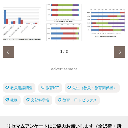
‹
1
/
2
advertisement
教員意識調査
教育ICT
先生（教員・教育関係者）
校務
文部科学省
教育・IT トピックス
リセマムアンケートにご協力お願いします（全15問・所