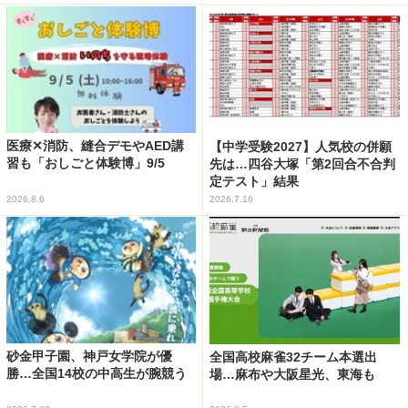
医療✕消防、縫合デモやAED講
【中学受験2027】人気校の併願
習も「おしごと体験博」9/5
先は…四谷大塚「第2回合不合判
定テスト」結果
2026.8.6
2026.7.16
砂金甲子園、神戸女学院が優
全国高校麻雀32チーム本選出
勝…全国14校の中高生が腕競う
場…麻布や大阪星光、東海も