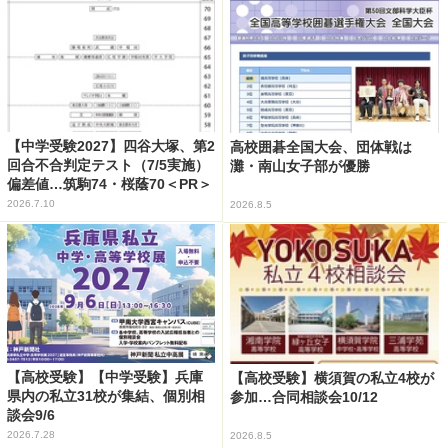
【中学受験2027】四谷大塚、第2
高校囲碁全国大会、団体戦は
回合不合判定テスト（7/5実施）
灘・南山女子部が優勝
偏差値…筑駒74・桜蔭70＜PR＞
2026.7.10
2026.8.5
【高校受験】【中学受験】兵庫
【高校受験】横須賀の私立4校が
県内の私立31校が集結、個別相
参加…合同相談会10/12
談会9/6
2026.7.28
2026.8.5