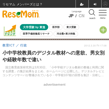
リセマム メンバーズ
Language
JP
/
CN
menu
search
大学受験 by 東進
医学部
東大受験
医専予備校徹底リサーチ
河合塾×東大特集
親子で考える大学選び
高校受験
中学受験
小学校受験
教育ICT
行政
2012.3.30 Fri 17:08
共通テスト
夏休み
8月開催学校説明会・相談会
小中学校教員のデジタル教材への意欲、男女別
8月開催イベント・WS
全国公立高校 過去問
人気記事
や経験年数で違い
自由研究教材（小学生向け）
自由研究教材（中学生向け）
ランキング
国立教育政策研究所は3月30日、「小中学校デジタル教材の整備と利用に関
する調査」の集計結果をまとめ、ホームページに公開した。デジタルテレビと
コンテンツサーバが整備されている小・中学校107校の回答を集計・分析して
いる。
advertisement