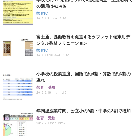
の活用は41.4％
教育ICT
2012.1.31 Tue 16:26
富士通、協働教育を促進するタブレット端末用デ
ジタル教材ソリューション
教育ICT
2011.12.28 Wed 14:20
小学校の授業進度、国語で約4割・算数で約3割の
遅れ
教育・受験
2012.2.16 Thu 11:15
年間総授業時間、公立小の9割・中学の3割で増加
教育・受験
2012.2.1 Wed 13:57