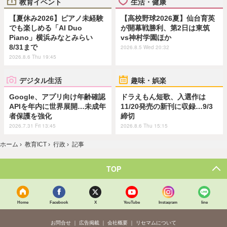
教育イベント
生活・健康
【夏休み2026】ピアノ未経験
【高校野球2026夏】仙台育英
でも楽しめる「AI Duo
が開幕戦勝利、第2日は東筑
Piano」横浜みなとみらい
vs神村学園ほか
8/31まで
2026.8.5 Wed 20:32
2026.8.6 Thu 19:45
デジタル生活
趣味・娯楽
Google、アプリ向け年齢確認
ドラえもん短歌、入選作は
APIを年内に世界展開…未成年
11/20発売の新刊に収録…9/3
者保護を強化
締切
2026.7.31 Fri 13:45
2026.8.6 Thu 15:15
ホーム
›
教育ICT
›
行政
›
記事
TOP
Home
Facebook
X
YouTube
Instagram
line
お問合せ
広告掲載
会社概要
リセマムについて