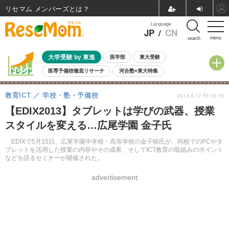
リセマム メンバーズ
Language
JP
/
CN
menu
search
大学受験 by 東進
医学部
東大受験
医専予備校徹底リサーチ
河合塾×東大特集
親子で考える大学選び
高校受験
中学受験
小学校受験
教育ICT
学校・塾・予備校
2013.5.17 Fri 10:15
共通テスト
夏休み
8月開催学校説明会・相談会
【EDIX2013】タブレットは学びの武器、授業
8月開催イベント・WS
全国公立高校 過去問
人気記事
スタイルを変える…広尾学園 金子氏
自由研究教材（小学生向け）
自由研究教材（中学生向け）
ランキング
EDIXで5月15日、広尾学園中学校・高等学校の金子暁氏が、同校でのPCやタ
ブレットを活用した授業の内容やその成果、そしてICT教育の取組みのポイント
などを語るセミナーが開催された。
advertisement