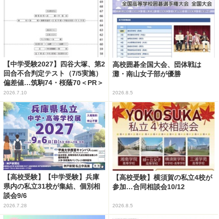
【中学受験2027】四谷大塚、第2
高校囲碁全国大会、団体戦は
回合不合判定テスト（7/5実施）
灘・南山女子部が優勝
偏差値…筑駒74・桜蔭70＜PR＞
2026.7.10
2026.8.5
【高校受験】【中学受験】兵庫
【高校受験】横須賀の私立4校が
県内の私立31校が集結、個別相
参加…合同相談会10/12
談会9/6
2026.7.28
2026.8.5