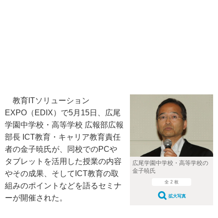
教育ITソリューション
EXPO（EDIX）で5月15日、広尾
学園中学校・高等学校 広報部広報
部長 ICT教育・キャリア教育責任
者の金子暁氏が、同校でのPCや
タブレットを活用した授業の内容
広尾学園中学校・高等学校の
金子暁氏
やその成果、そしてICT教育の取
全 2 枚
組みのポイントなどを語るセミナ
拡大写真
ーが開催された。