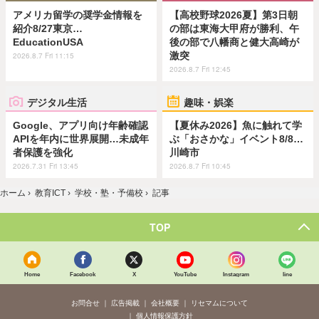
アメリカ留学の奨学金情報を
【高校野球2026夏】第3日朝
紹介8/27東京…
の部は東海大甲府が勝利、午
EducationUSA
後の部で八幡商と健大高崎が
激突
2026.8.7 Fri 11:15
2026.8.7 Fri 12:45
デジタル生活
趣味・娯楽
Google、アプリ向け年齢確認
【夏休み2026】魚に触れて学
APIを年内に世界展開…未成年
ぶ「おさかな」イベント8/8…
者保護を強化
川崎市
2026.7.31 Fri 13:45
2026.8.7 Fri 10:45
ホーム
›
教育ICT
›
学校・塾・予備校
›
記事
TOP
Home
Facebook
X
YouTube
Instagram
line
お問合せ
広告掲載
会社概要
リセマムについて
個人情報保護方針