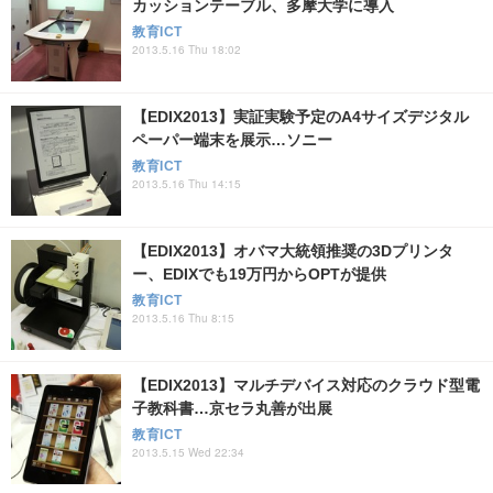
カッションテーブル、多摩大学に導入
教育ICT
2013.5.16 Thu 18:02
【EDIX2013】実証実験予定のA4サイズデジタル
ペーパー端末を展示…ソニー
教育ICT
2013.5.16 Thu 14:15
【EDIX2013】オバマ大統領推奨の3Dプリンタ
ー、EDIXでも19万円からOPTが提供
教育ICT
2013.5.16 Thu 8:15
【EDIX2013】マルチデバイス対応のクラウド型電
子教科書…京セラ丸善が出展
教育ICT
2013.5.15 Wed 22:34