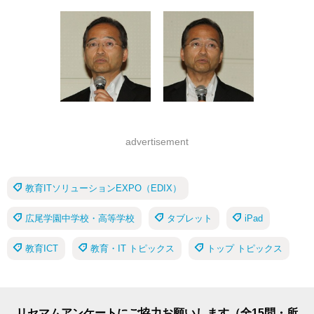
advertisement
教育ITソリューションEXPO（EDIX）
広尾学園中学校・高等学校
タブレット
iPad
教育ICT
教育・IT トピックス
トップ トピックス
リセマムアンケートにご協力お願いします（全15問・所