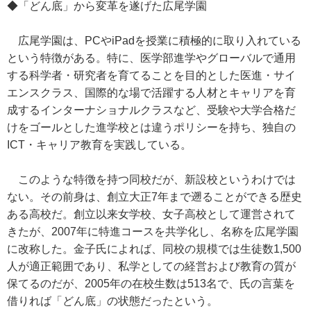
◆「どん底」から変革を遂げた広尾学園
広尾学園は、PCやiPadを授業に積極的に取り入れている
という特徴がある。特に、医学部進学やグローバルで通用
する科学者・研究者を育てることを目的とした医進・サイ
エンスクラス、国際的な場で活躍する人材とキャリアを育
成するインターナショナルクラスなど、受験や大学合格だ
けをゴールとした進学校とは違うポリシーを持ち、独自の
ICT・キャリア教育を実践している。
このような特徴を持つ同校だが、新設校というわけでは
ない。その前身は、創立大正7年まで遡ることができる歴史
ある高校だ。創立以来女学校、女子高校として運営されて
きたが、2007年に特進コースを共学化し、名称を広尾学園
に改称した。金子氏によれば、同校の規模では生徒数1,500
人が適正範囲であり、私学としての経営および教育の質が
保てるのだが、2005年の在校生数は513名で、氏の言葉を
借りれば「どん底」の状態だったという。