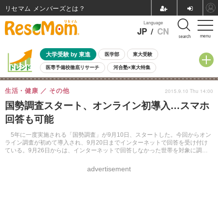
リセマム メンバーズ
Language
JP
/
CN
menu
search
大学受験 by 東進
医学部
東大受験
医専予備校徹底リサーチ
河合塾×東大特集
親子で考える大学選び
高校受験
中学受験
小学校受験
生活・健康
その他
2015.9.10 Thu 14:00
共通テスト
夏休み
8月開催学校説明会・相談会
国勢調査スタート、オンライン初導入…スマホ
8月開催イベント・WS
全国公立高校 過去問
人気記事
回答も可能
自由研究教材（小学生向け）
自由研究教材（中学生向け）
ランキング
5年に一度実施される「国勢調査」が9月10日、スタートした。今回からオン
ライン調査が初めて導入され、9月20日までインターネットで回答を受け付け
ている。9月26日からは、インターネットで回答しなかった世帯を対象に調査
票が配布される。
advertisement