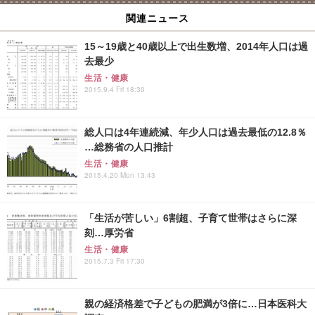
関連ニュース
15～19歳と40歳以上で出生数増、2014年人口は過
去最少
生活・健康
2015.9.4 Fri 18:30
総人口は4年連続減、年少人口は過去最低の12.8％
…総務省の人口推計
生活・健康
2015.4.20 Mon 13:43
「生活が苦しい」6割超、子育て世帯はさらに深
刻…厚労省
生活・健康
2015.7.3 Fri 17:30
親の経済格差で子どもの肥満が3倍に…日本医科大