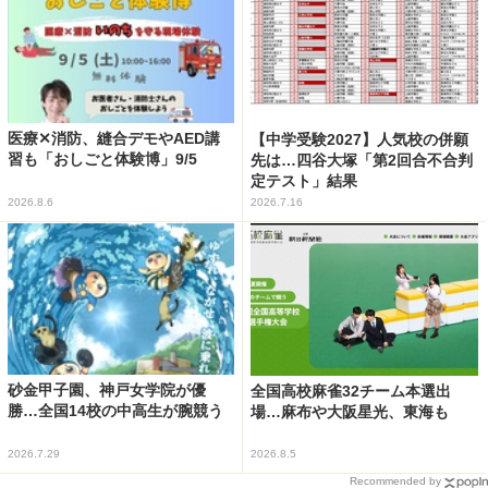
医療✕消防、縫合デモやAED講
【中学受験2027】人気校の併願
習も「おしごと体験博」9/5
先は…四谷大塚「第2回合不合判
定テスト」結果
2026.8.6
2026.7.16
砂金甲子園、神戸女学院が優
全国高校麻雀32チーム本選出
勝…全国14校の中高生が腕競う
場…麻布や大阪星光、東海も
2026.7.29
2026.8.5
Recommended by