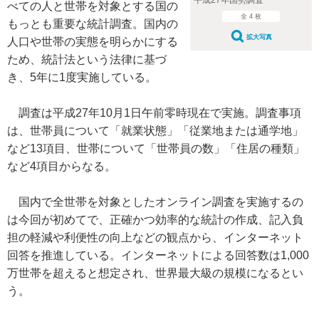
平成27年国勢調査
べての人と世帯を対象とする国の
全 4 枚
もっとも重要な統計調査。国内の
拡大写真
人口や世帯の実態を明らかにする
ため、統計法という法律に基づ
き、5年に1度実施している。
調査は平成27年10月1日午前零時現在で実施。調査事項
は、世帯員について「就業状態」「従業地または通学地」
など13項目、世帯について「世帯員の数」「住居の種類」
など4項目からなる。
国内で全世帯を対象としたオンライン調査を実施するの
は今回が初めてで、正確かつ効率的な統計の作成、記入負
担の軽減や利便性の向上などの観点から、インターネット
回答を推進している。インターネットによる回答数は1,000
万世帯を超えると想定され、世界最大級の規模になるとい
う。