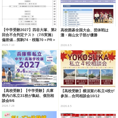
【中学受験2027】四谷大塚、第2
高校囲碁全国大会、団体戦は
回合不合判定テスト（7/5実施）
灘・南山女子部が優勝
偏差値…筑駒74・桜蔭70＜PR＞
2026.7.10
2026.8.5
【高校受験】【中学受験】兵庫
【高校受験】横須賀の私立4校が
県内の私立31校が集結、個別相
参加…合同相談会10/12
談会9/6
2026.7.28
2026.8.5