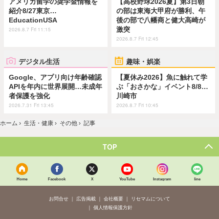
アメリカ留学の奨学金情報を
【高校野球2026夏】第3日朝
紹介8/27東京…
の部は東海大甲府が勝利、午
EducationUSA
後の部で八幡商と健大高崎が
激突
2026.8.7 Fri 11:15
2026.8.7 Fri 12:45
デジタル生活
趣味・娯楽
Google、アプリ向け年齢確認
【夏休み2026】魚に触れて学
APIを年内に世界展開…未成年
ぶ「おさかな」イベント8/8…
者保護を強化
川崎市
2026.7.31 Fri 13:45
2026.8.7 Fri 10:45
ホーム
›
生活・健康
›
その他
›
記事
TOP
Home
Facebook
X
YouTube
Instagram
line
お問合せ
広告掲載
会社概要
リセマムについて
個人情報保護方針