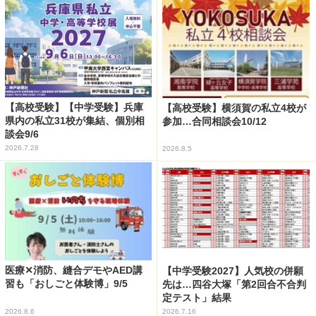
【高校受験】【中学受験】兵庫
【高校受験】横須賀の私立4校が
県内の私立31校が集結、個別相
参加…合同相談会10/12
談会9/6
2026.7.28
2026.8.5
医療✕消防、縫合デモやAED講
【中学受験2027】人気校の併願
習も「おしごと体験博」9/5
先は…四谷大塚「第2回合不合判
定テスト」結果
2026.8.6
2026.7.16