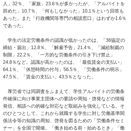
人」32％、「家族」23.6％が多かったが、「アルバイトを
辞めた」10.7％、「何もしなかった」10.1％という回答も
あった。また「行政機関等専門の相談窓口」はわずか1.6％
であった。
学生の法定労働条件の認識が低かったのは、「36協定の
締結・届出」12.8％、「解雇予告」21.4％、「減給制裁の
制限」22.2％、「一方的な労働条件の引き下げ禁止」
24.8％など。認識が高かったのは、「最低賃金の支払い」
64.1％、「休憩時間の付与」56.5％、「労働条件の明示」
47.5％、「賃金の支払い」43.5％となった。
厚労省では同調査をふまえて、学生アルバイトの労働条
件確保に向け事業主団体への要請や周知・啓発などの情報
発信、相談への的確な対応など取組みを強化している。そ
のひとつとして、これから就職する学生に対し労働基準関
係法令等の知識の周知、啓発を図るための「労働条件セミ
ナー」を全国で開催。「働き始める前・始めるとき」「働