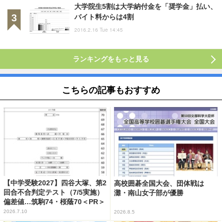
大学院生5割は大学納付金を「奨学金」払い、
バイト料からは4割
2016.2.16 Tue 14:45
ランキングをもっと見る
こちらの記事もおすすめ
【中学受験2027】四谷大塚、第2
高校囲碁全国大会、団体戦は
回合不合判定テスト（7/5実施）
灘・南山女子部が優勝
偏差値…筑駒74・桜蔭70＜PR＞
2026.7.10
2026.8.5