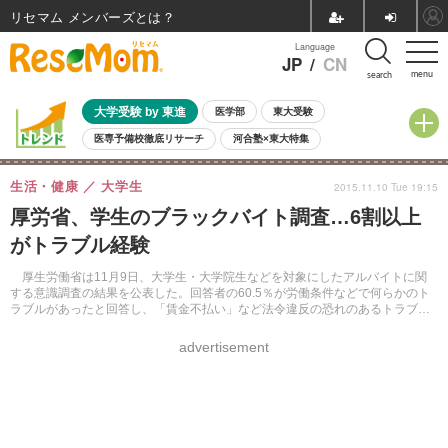
リセマム メンバーズ
Language
JP
/
CN
menu
search
大学受験 by 東進
医学部
東大受験
医専予備校徹底リサーチ
河合塾×東大特集
親子で考える大学選び
高校受験
中学受験
小学校受験
生活・健康
大学生
2015.11.10 Tue 19:15
共通テスト
夏休み
8月開催学校説明会・相談会
厚労省、学生のブラックバイト調査…6割以上
8月開催イベント・WS
全国公立高校 過去問
人気記事
がトラブル経験
自由研究教材（小学生向け）
自由研究教材（中学生向け）
ランキング
厚生労働省は11月9日、大学生・大学院生などを対象にしたアルバイトに関
する意識調査の結果を公表した。回答者の60.5％が労働条件などで何らかのト
ラブルがあったと回答し、「賃金不払い」など法令違反の恐れのあるトラブル
も明らかになった。
advertisement