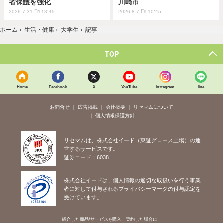
者保護を強化
川崎市
2026.7.31 Fri 13:45
2026.8.7 Fri 10:45
ホーム
›
生活・健康
›
大学生
›
記事
TOP
Home
Facebook
X
YouTube
Instagram
line
お問合せ
広告掲載
会社概要
リセマムについて
個人情報保護方針
リセマムは、株式会社イード（東証グロース上場）の運
営するサービスです。
証券コード：6038
株式会社イードは、個人情報の適切な取扱いを行う事業
者に対して付与されるプライバシーマークの付与認定を
受けています。
紹介した商品/サービスを購入、契約した場合に、