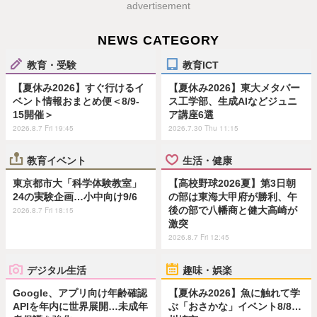
advertisement
NEWS CATEGORY
教育・受験
教育ICT
【夏休み2026】すぐ行けるイ
【夏休み2026】東大メタバー
ベント情報おまとめ便＜8/9-
ス工学部、生成AIなどジュニ
15開催＞
ア講座6選
2026.8.7 Fri 19:45
2026.7.30 Thu 11:15
教育イベント
生活・健康
東京都市大「科学体験教室」
【高校野球2026夏】第3日朝
24の実験企画…小中向け9/6
の部は東海大甲府が勝利、午
後の部で八幡商と健大高崎が
2026.8.7 Fri 18:15
激突
2026.8.7 Fri 12:45
デジタル生活
趣味・娯楽
Google、アプリ向け年齢確認
【夏休み2026】魚に触れて学
APIを年内に世界展開…未成年
ぶ「おさかな」イベント8/8…