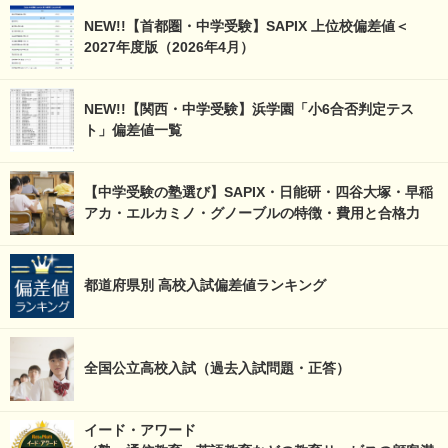
NEW!!【首都圏・中学受験】SAPIX 上位校偏差値＜
2027年度版（2026年4月）
NEW!!【関西・中学受験】浜学園「小6合否判定テス
ト」偏差値一覧
【中学受験の塾選び】SAPIX・日能研・四谷大塚・早稲
アカ・エルカミノ・グノーブルの特徴・費用と合格力
都道府県別 高校入試偏差値ランキング
全国公立高校入試（過去入試問題・正答）
イード・アワード