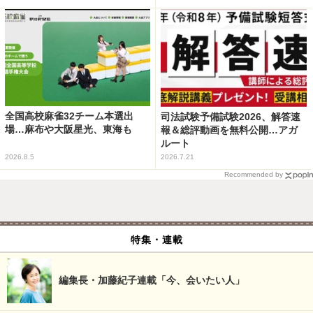
全国高校麻雀32チーム本選出
司法試験予備試験2026、解答速
場…麻布や大阪星光、東海も
報＆総評動画を無料公開…アガ
ルート
2026.8.5
2026.7.21
Recommended by
特集・連載
編集長・加藤紀子連載「今、会いたい人」