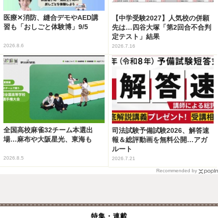
医療✕消防、縫合デモやAED講
【中学受験2027】人気校の併願
習も「おしごと体験博」9/5
先は…四谷大塚「第2回合不合判
定テスト」結果
2026.8.6
2026.7.16
全国高校麻雀32チーム本選出
司法試験予備試験2026、解答速
場…麻布や大阪星光、東海も
報＆総評動画を無料公開…アガ
ルート
2026.8.5
2026.7.21
Recommended by
特集・連載