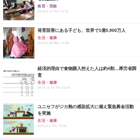
教育・受験
2016.4.14 Thu 13:15
発育阻害にある子ども、世界で1億5,900万人
生活・健康
2015.9.28 Mon 17:08
経済的理由で食物購入控えた人は約4割…厚労省調
査
生活・健康
2015.12.10 Thu 13:00
ユニセフがジカ熱の感染拡大に備え緊急募金活動
を実施
生活・健康
2016.2.4 Thu 15:30