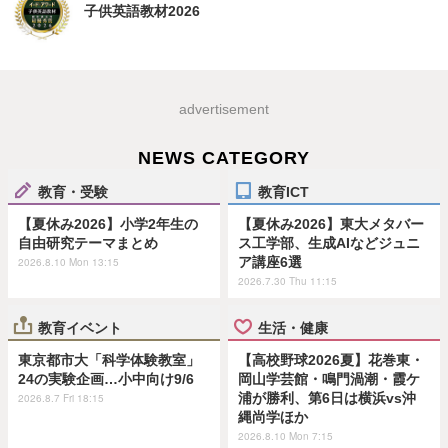
子供英語教材2026
advertisement
NEWS CATEGORY
教育・受験
教育ICT
【夏休み2026】小学2年生の
【夏休み2026】東大メタバー
自由研究テーマまとめ
ス工学部、生成AIなどジュニ
ア講座6選
2026.8.10 Mon 13:15
2026.7.30 Thu 11:15
教育イベント
生活・健康
東京都市大「科学体験教室」
【高校野球2026夏】花巻東・
24の実験企画…小中向け9/6
岡山学芸館・鳴門渦潮・霞ケ
浦が勝利、第6日は横浜vs沖
2026.8.7 Fri 18:15
縄尚学ほか
2026.8.10 Mon 7:15