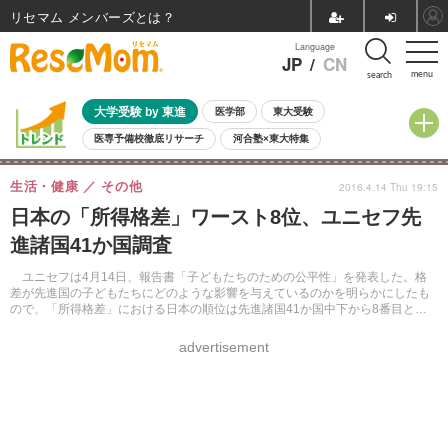
リセマム メンバーズ
Language
JP
/
CN
menu
search
大学受験 by 東進
医学部
東大受験
医専予備校徹底リサーチ
河合塾×東大特集
親子で考える大学選び
高校受験
中学受験
小学校受験
生活・健康
その他
2016.4.14 Thu 19:15
共通テスト
夏休み
8月開催学校説明会・相談会
日本の「所得格差」ワースト8位、ユニセフ先
8月開催イベント・WS
全国公立高校 過去問
人気記事
進諸国41か国調査
自由研究教材（小学生向け）
自由研究教材（中学生向け）
ランキング
ユニセフは4月14日、報告書「子どもたちのための公平性」を発表した。格
差が先進国の子どもたちにどのような影響を与えているのかを明らかにしたも
ので、「所得格差」における日本の順位は先進諸国41か国中下から8番目と、
格差が大きいことがわかった。
advertisement