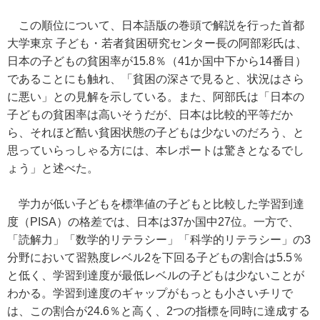
この順位について、日本語版の巻頭で解説を行った首都
大学東京 子ども・若者貧困研究センター長の阿部彩氏は、
日本の子どもの貧困率が15.8％（41か国中下から14番目）
であることにも触れ、「貧困の深さで見ると、状況はさら
に悪い」との見解を示している。また、阿部氏は「日本の
子どもの貧困率は高いそうだが、日本は比較的平等だか
ら、それほど酷い貧困状態の子どもは少ないのだろう、と
思っていらっしゃる方には、本レポートは驚きとなるでし
ょう」と述べた。
学力が低い子どもを標準値の子どもと比較した学習到達
度（PISA）の格差では、日本は37か国中27位。一方で、
「読解力」「数学的リテラシー」「科学的リテラシー」の3
分野において習熟度レベル2を下回る子どもの割合は5.5％
と低く、学習到達度が最低レベルの子どもは少ないことが
わかる。学習到達度のギャップがもっとも小さいチリで
は、この割合が24.6％と高く、2つの指標を同時に達成する