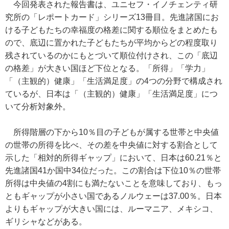
今回発表された報告書は、ユニセフ・イノチェンティ研
究所の「レポートカード」シリーズ13冊目。先進諸国にお
ける子どもたちの幸福度の格差に関する順位をまとめたも
ので、底辺に置かれた子どもたちが平均からどの程度取り
残されているのかにもとづいて順位付けされ、この「底辺
の格差」が大きい国ほど下位となる。「所得」「学力」
「（主観的）健康」「生活満足度」の4つの分野で構成され
ているが、日本は「（主観的）健康」「生活満足度」につ
いて分析対象外。
所得階層の下から10％目の子どもが属する世帯と中央値
の世帯の所得を比べ、その差を中央値に対する割合として
示した「相対的所得ギャップ」において、日本は60.21％と
先進諸国41か国中34位だった。この割合は下位10％の世帯
所得は中央値の4割にも満たないことを意味しており、もっ
ともギャップが小さい国であるノルウェーは37.00％。日本
よりもギャップが大きい国には、ルーマニア、メキシコ、
ギリシャなどがある。