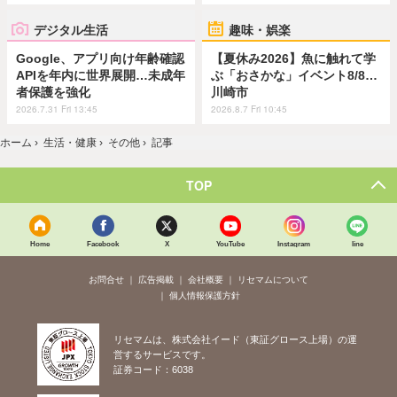
デジタル生活
趣味・娯楽
Google、アプリ向け年齢確認
【夏休み2026】魚に触れて学
APIを年内に世界展開…未成年
ぶ「おさかな」イベント8/8…
者保護を強化
川崎市
2026.7.31 Fri 13:45
2026.8.7 Fri 10:45
ホーム
›
生活・健康
›
その他
›
記事
TOP
Home
Facebook
X
YouTube
Instagram
line
お問合せ
広告掲載
会社概要
リセマムについて
個人情報保護方針
リセマムは、株式会社イード（東証グロース上場）の運
営するサービスです。
証券コード：6038