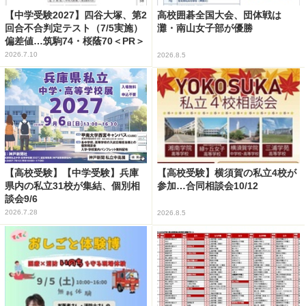
【中学受験2027】四谷大塚、第2
高校囲碁全国大会、団体戦は
回合不合判定テスト（7/5実施）
灘・南山女子部が優勝
偏差値…筑駒74・桜蔭70＜PR＞
2026.7.10
2026.8.5
【高校受験】【中学受験】兵庫
【高校受験】横須賀の私立4校が
県内の私立31校が集結、個別相
参加…合同相談会10/12
談会9/6
2026.7.28
2026.8.5