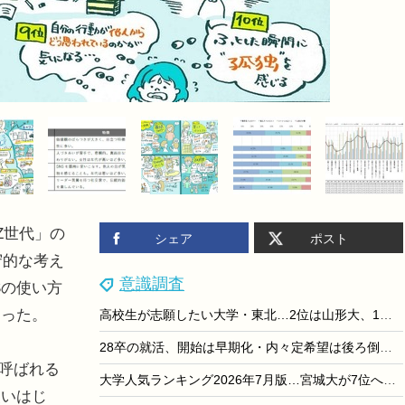
Z世代」の
シェア
ポスト
守的な考え
意識調査
Sの使い方
なった。
高校生が志願したい大学・東北…2位は山形大、1位は？
28卒の就活、開始は早期化・内々定希望は後ろ倒し…dodaキャンパス調査
と呼ばれる
大学人気ランキング2026年7月版…宮城大が7位へ上昇
使いはじ