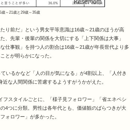
6歳～21歳と29歳～35歳
り前だ」という男女平等意識は16歳～21歳のほうが高
た。また、先輩・後輩の関係を大切にする「上下関係は大事」
な仕事観」を持つ人の割合は16歳～21歳が年長世代より多
いことが明らかになった。
っているかなど「人の目が気になる」が4割以上、「人付き
ら身近な人間関係に苦慮するようすがうかがえた。
イフスタイルごとに、「様子見フォロワー」「省エネペシ
の4つに分類。男性は各年代とも、価値観のばらつきが大
見フォロワー」が多かった。