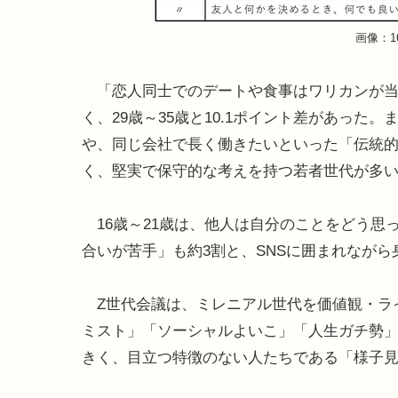
画像：1
「恋人同士でのデートや食事はワリカンが当た
く、29歳～35歳と10.1ポイント差があっ
や、同じ会社で長く働きたいといった「伝統的
く、堅実で保守的な考えを持つ若者世代が多
16歳～21歳は、他人は自分のことをどう思
合いが苦手」も約3割と、SNSに囲まれなが
Z世代会議は、ミレニアル世代を価値観・ラ
ミスト」「ソーシャルよいこ」「人生ガチ勢」
きく、目立つ特徴のない人たちである「様子