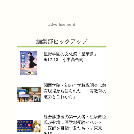
advertisement
編集部ピックアップ
星野学園の文化祭「星華祭」
9/12-13…小中高合同
関西学院・初の全学校説明会…教
育現場から語られた「一貫教育の
魅力とこれから」
総合診療医の第一人者・生坂政臣
氏が登壇…医学部受験イベント
「医師を目指す君たちへ」東京
9/13