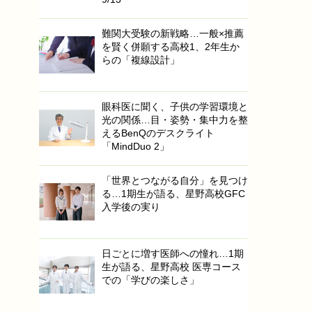
難関大受験の新戦略…一般×推薦
を賢く併願する高校1、2年生か
らの「複線設計」
眼科医に聞く、子供の学習環境と
光の関係…目・姿勢・集中力を整
えるBenQのデスクライト
「MindDuo 2」
「世界とつながる自分」を見つけ
る…1期生が語る、星野高校GFC
入学後の実り
日ごとに増す医師への憧れ…1期
生が語る、星野高校 医専コース
での「学びの楽しさ」