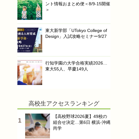
ント情報おまとめ便＜8/9-15開催
＞
東大新学部「UTokyo College of
Design」入試攻略セミナー9/27
行知学園の大学合格実績2026…
東大55人、早慶149人
高校生アクセスランキング
【高校野球2026夏】49校の
組合せ決定…第6日 横浜-沖縄
尚学