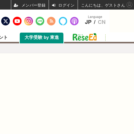
ログイン
こんにちは、ゲストさん
Language
JP
/
CN
ント
大学受験 by 東進