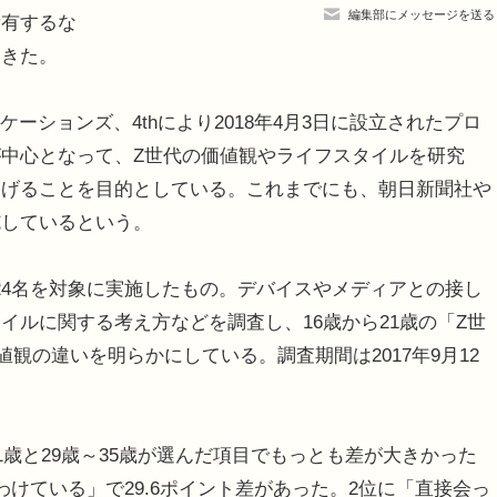
編集部にメッセージを送る
所有するな
てきた。
ーションズ、4thにより2018年4月3日に設立されたプロ
中心となって、Z世代の価値観やライフスタイルを研究
あげることを目的としている。これまでにも、朝日新聞社や
施しているという。
824名を対象に実施したもの。デバイスやメディアとの接し
イルに関する考え方などを調査し、16歳から21歳の「Z世
観の違いを明らかにしている。調査期間は2017年9月12
歳と29歳～35歳が選んだ項目でもっとも差が大きかった
わけている」で29.6ポイント差があった。2位に「直接会っ