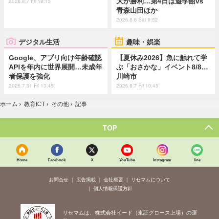
大が勝利…第4日は遊学館vs
2026.8.7 Fri 18:15
青森山田ほか
2026.8.8 Sat 9:52
デジタル生活
趣味・娯楽
Google、アプリ向け年齢確認
【夏休み2026】魚に触れて学
APIを年内に世界展開…未成年
ぶ「おさかな」イベント8/8…
者保護を強化
川崎市
2026.7.31 Fri 13:45
2026.8.7 Fri 10:45
ホーム
›
教育ICT
›
その他
›
記事
TOP
Home
Facebook
X
YouTube
Instagram
line
お問合せ
広告掲載
会社概要
リセマムについて
個人情報保護方針
リセマムは、株式会社イード（東証グロース上場）の運