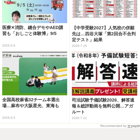
医療✕消防、縫合デモやAED講
【中学受験2027】人気校の併願
習も「おしごと体験博」9/5
先は…四谷大塚「第2回合不合判
定テスト」結果
2026.8.6
2026.7.16
全国高校麻雀32チーム本選出
司法試験予備試験2026、解答速
場…麻布や大阪星光、東海も
報＆総評動画を無料公開…アガ
ルート
2026.8.5
2026.7.21
Recommended by