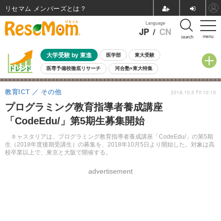
リセマム メンバーズ
Language
JP
/
CN
menu
search
大学受験 by 東進
医学部
東大受験
医専予備校徹底リサーチ
河合塾×東大特集
親子で考える大学選び
高校受験
中学受験
小学校受験
教育ICT
その他
2018.10.5 Fri 10:15
共通テスト
夏休み
8月開催学校説明会・相談会
プログラミング教育指導者養成講座
8月開催イベント・WS
全国公立高校 過去問
人気記事
「CodeEdu/」第5期生募集開始
自由研究教材（小学生向け）
自由研究教材（中学生向け）
ランキング
キャスタリアは、プログラミング教育指導者養成講座「CodeEdu/」の第5期
生（2018年度後期受講生）の募集を、2018年10月5日より開始した。対象は高
校卒業以上で、東京と大阪で開催する。
advertisement