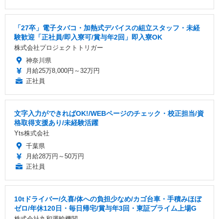
「27卒」電子タバコ・加熱式デバイスの組立スタッフ・未経
験歓迎「正社員/即入寮可/賞与年2回」即入寮OK
株式会社プロジェクトトリガー
神奈川県
月給25万8,000円～32万円
正社員
文字入力ができればOK!/WEBページのチェック・校正担当/資
格取得支援あり/未経験活躍
Yts株式会社
千葉県
月給28万円～50万円
正社員
10tドライバー/久喜/体への負担少なめ/カゴ台車・手積みほぼ
ゼロ/年休120日・毎日帰宅/賞与年3回・東証プライム上場G
株式会社丸和運輸機関