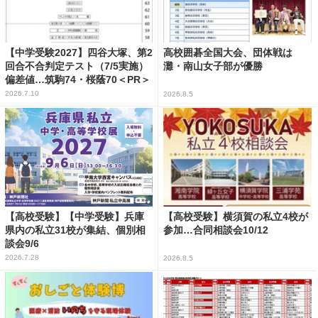
【中学受験2027】四谷大塚、第2
高校囲碁全国大会、団体戦は
回合不合判定テスト（7/5実施）
灘・南山女子部が優勝
偏差値…筑駒74・桜蔭70＜PR＞
2026.7.10
2026.8.5
【高校受験】【中学受験】兵庫
【高校受験】横須賀の私立4校が
県内の私立31校が集結、個別相
参加…合同相談会10/12
談会9/6
2026.7.28
2026.8.5