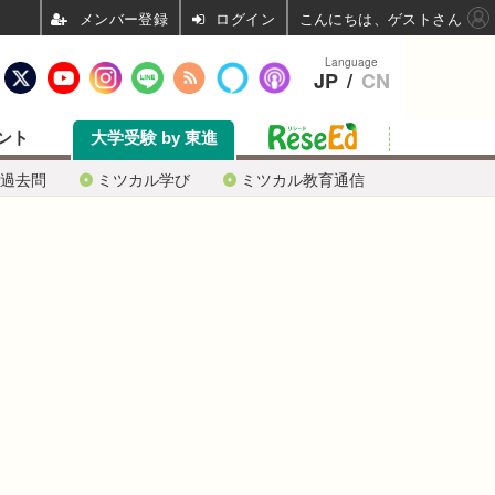
ログイン
こんにちは、ゲストさん
Language
JP
/
CN
ント
大学受験 by 東進
過去問
ミツカル学び
ミツカル教育通信