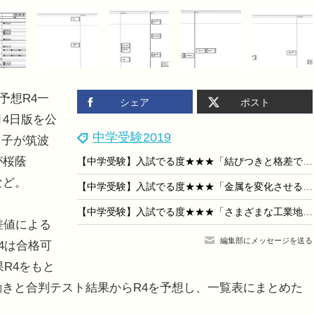
予想R4一
シェア
ポスト
月4日版を公
中学受験2019
男子が筑波
が桜蔭
【中学受験】入試でる度★★★「結びつきと格差で見る国際社会」社会科・国際社会
など。
【中学受験】入試でる度★★★「金属を変化させる水よう液」理科・物質
【中学受験】入試でる度★★★「さまざまな工業地帯」社会科・地理
差値による
編集部にメッセージを送る
4は合格可
果R4をもと
動きと合判テスト結果からR4を予想し、一覧表にまとめた