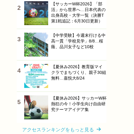
【サッカーW杯2026】「部
活」から世界へ…日本代表の
出身高校・大学一覧（決勝T
第1戦追記：6月30日更新）
【中学受験】今週末行ける中
高一貫「学校見学」8/8…桜
蔭、品川女子など10校
【夏休み2026】教育版マイ
クラでまちづくり、親子30組
無料…嘉悦大8/24
【夏休み2026】サッカーW杯
熱狂の今！小学生向け自由研
究テーマアイデア集
アクセスランキングをもっと見る