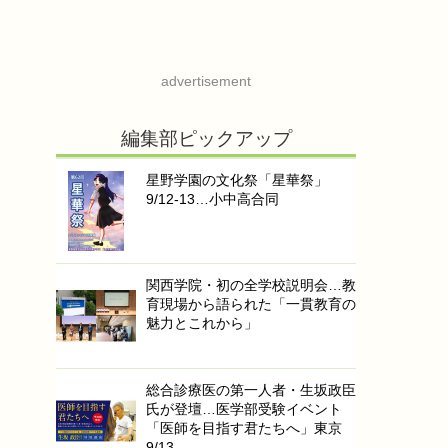
advertisement
編集部ピックアップ
星野学園の文化祭「星華祭」
9/12-13…小中高合同
関西学院・初の全学校説明会…教
育現場から語られた「一貫教育の
魅力とこれから」
総合診療医の第一人者・生坂政臣
氏が登壇…医学部受験イベント
「医師を目指す君たちへ」東京
9/13