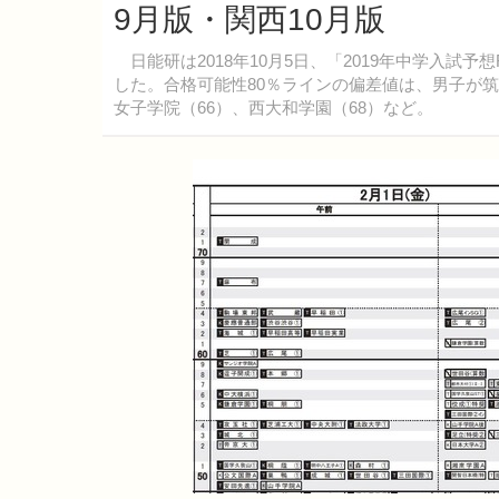
9月版・関西10月版
日能研は2018年10月5日、「2019年中学入試予
した。合格可能性80％ラインの偏差値は、男子が筑波
女子学院（66）、西大和学園（68）など。