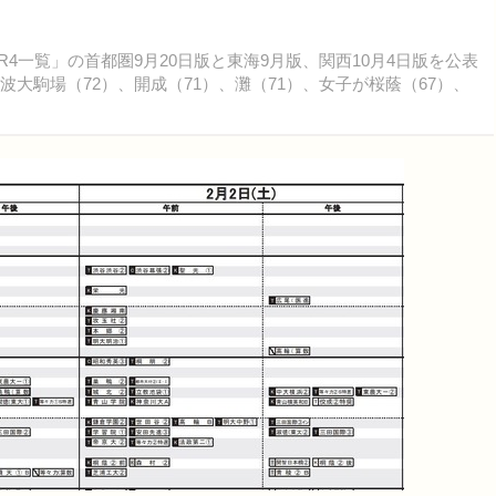
想R4一覧」の首都圏9月20日版と東海9月版、関西10月4日版を公表
大駒場（72）、開成（71）、灘（71）、女子が桜蔭（67）、