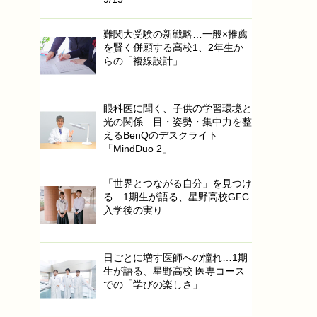
難関大受験の新戦略…一般×推薦
を賢く併願する高校1、2年生か
らの「複線設計」
眼科医に聞く、子供の学習環境と
光の関係…目・姿勢・集中力を整
えるBenQのデスクライト
「MindDuo 2」
「世界とつながる自分」を見つけ
る…1期生が語る、星野高校GFC
入学後の実り
日ごとに増す医師への憧れ…1期
生が語る、星野高校 医専コース
での「学びの楽しさ」