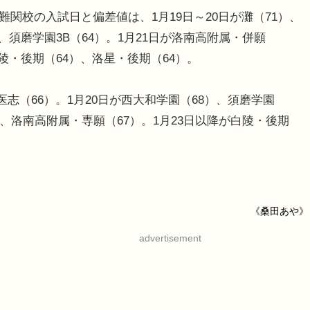
難関校の入試日と偏差値は、1月19日～20日が灘（71）、
、須磨学園3B（64）。1月21日が洛南高附属・併願
白陵・後期（64）、洛星・後期（64）。
志（66）。1月20日が西大和学園（68）、須磨学園
0）、洛南高附属・専願（67）。1月23日以降が白陵・後期
。
《桑田あや》
advertisement