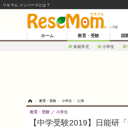
リセマム メンバーズ
ホーム
教育・受験
国
未就学児
小学生
ホーム
›
教育・受験
›
小学生
›
記事
教育・受験
小学生
【中学受験2019】日能研