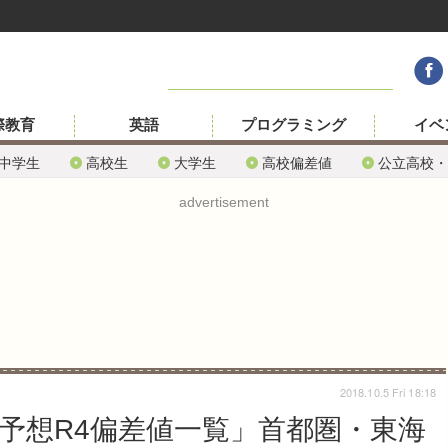
際教育
英語
プログラミング
イベ
中学生
高校生
大学生
高校偏差値
公立高校・
advertisement
2018.10.5 Fri 18:18
「予想R4偏差値一覧」首都圏・東海