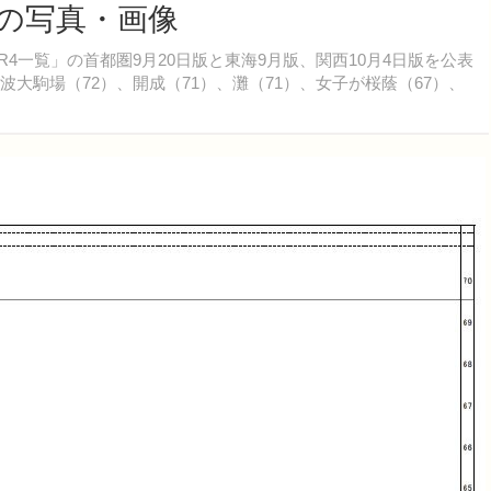
目の写真・画像
想R4一覧」の首都圏9月20日版と東海9月版、関西10月4日版を公表
大駒場（72）、開成（71）、灘（71）、女子が桜蔭（67）、