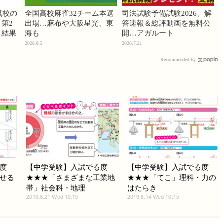
気校の
全国高校麻雀32チーム本選
司法試験予備試験2026、解
第2
出場…麻布や大阪星光、東
答速報＆総評動画を無料公
」結果
海も
開…アガルート
2026.8.5
2026.7.21
Recommended by
度
【中学受験】入試でる度
【中学受験】入試でる度
せる
★★★「さまざまな工業地
★★★「てこ」理科・力の
帯」社会科・地理
はたらき
2019.8.21 Wed 10:15
2019.8.14 Wed 10:15