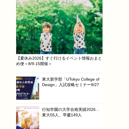
【夏休み2026】すぐ行けるイベント情報おまと
め便＜8/9-15開催＞
東大新学部「UTokyo College of
Design」入試攻略セミナー9/27
行知学園の大学合格実績2026…
東大55人、早慶149人