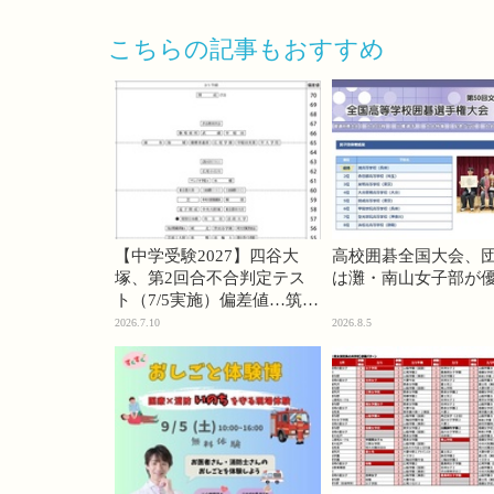
こちらの記事もおすすめ
【中学受験2027】四谷大
高校囲碁全国大会、
塚、第2回合不合判定テス
は灘・南山女子部が
ト（7/5実施）偏差値…筑駒
74・桜蔭70＜PR＞
2026.7.10
2026.8.5