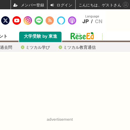
ログイン
こんにちは、ゲストさん
Language
JP
/
CN
ント
大学受験 by 東進
過去問
ミツカル学び
ミツカル教育通信
advertisement