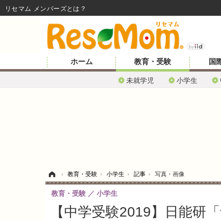
リセマム メンバーズ
ホーム
教育・受験
国
未就学児
小学生
ホーム
›
教育・受験
›
小学生
›
記事
›
写真・画像
教育・受験
小学生
【中学受験2019】日能研