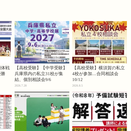
団体戦
【高校受験】【中学受験】
【高校受験】横須賀の私立
優勝
兵庫県内の私立31校が集
4校が参加…合同相談会
結、個別相談会9/6
10/12
2026.7.28
2026.8.5