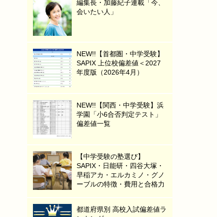
編集長・加藤紀子連載「今、
会いたい人」
NEW!!【首都圏・中学受験】
SAPIX 上位校偏差値＜2027
年度版（2026年4月）
NEW!!【関西・中学受験】浜
学園「小6合否判定テスト」
偏差値一覧
【中学受験の塾選び】
SAPIX・日能研・四谷大塚・
早稲アカ・エルカミノ・グノ
ーブルの特徴・費用と合格力
都道府県別 高校入試偏差値ラ