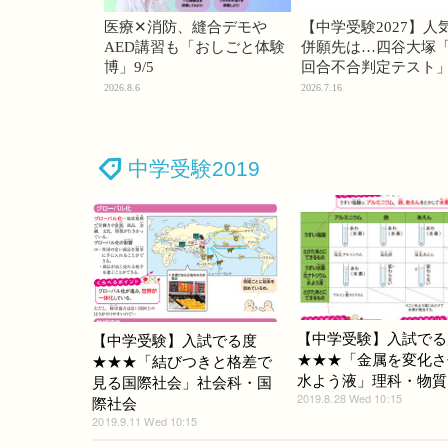
医療✕消防、縫合デモや
【中学受験2027】人
AED講習も「おしごと体験
併願先は…四谷大塚「
博」9/5
回合不合判定テスト
2026.8.6
2026.7.16
中学受験2019
【中学受験】入試でる
【中学受験】入試でる度
★★★「金属を変化さ
★★★「結びつきと格差で
水よう液」理科・物質
見る国際社会」社会科・国
2019.8.28 Wed 10:15
際社会
2019.9.11 Wed 10:15