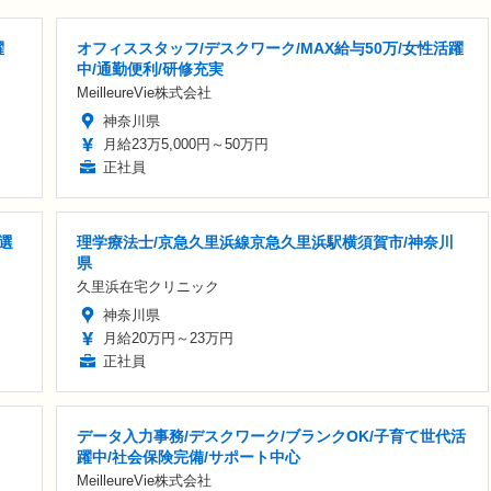
躍
オフィススタッフ/デスクワーク/MAX給与50万/女性活躍
中/通勤便利/研修充実
MeilleureVie株式会社
神奈川県
月給23万5,000円～50万円
正社員
選
理学療法士/京急久里浜線京急久里浜駅横須賀市/神奈川
県
久里浜在宅クリニック
神奈川県
月給20万円～23万円
正社員
データ入力事務/デスクワーク/ブランクOK/子育て世代活
躍中/社会保険完備/サポート中心
MeilleureVie株式会社