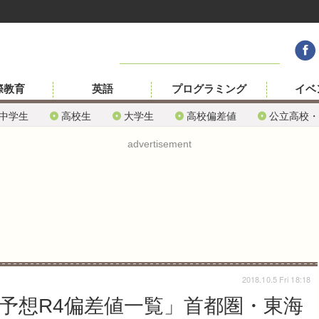
際教育
英語
プログラミング
イベ
中学生
高校生
大学生
高校偏差値
公立高校・
advertisement
2018.10.5 Fri 18:18
「予想R4偏差値一覧」首都圏・東海