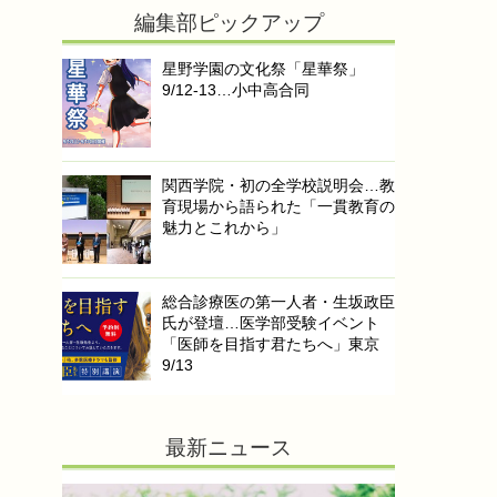
編集部ピックアップ
星野学園の文化祭「星華祭」
9/12-13…小中高合同
関西学院・初の全学校説明会…教
育現場から語られた「一貫教育の
魅力とこれから」
総合診療医の第一人者・生坂政臣
氏が登壇…医学部受験イベント
「医師を目指す君たちへ」東京
9/13
最新ニュース