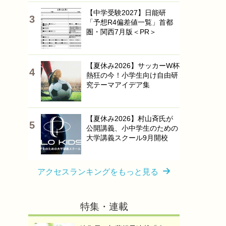
【中学受験2027】日能研
「予想R4偏差値一覧」首都
圏・関西7月版＜PR＞
【夏休み2026】サッカーW杯
熱狂の今！小学生向け自由研
究テーマアイデア集
【夏休み2026】村山斉氏が
公開講義、小中学生のための
大学講義スクール9月開校
アクセスランキングをもっと見る
特集・連載