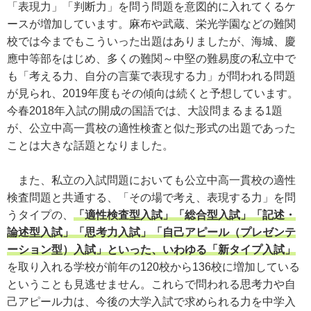
「表現力」「判断力」を問う問題を意図的に入れてくるケ
ースが増加しています。麻布や武蔵、栄光学園などの難関
校では今までもこういった出題はありましたが、海城、慶
應中等部をはじめ、多くの難関～中堅の難易度の私立中で
も「考える力、自分の言葉で表現する力」が問われる問題
が見られ、2019年度もその傾向は続くと予想しています。
今春2018年入試の開成の国語では、大設問まるまる1題
が、公立中高一貫校の適性検査と似た形式の出題であった
ことは大きな話題となりました。
また、私立の入試問題においても公立中高一貫校の適性
検査問題と共通する、「その場で考え、表現する力」を問
うタイプの、
「適性検査型入試」「総合型入試」「記述・
論述型入試」「思考力入試」「自己アピール（プレゼンテ
ーション型）入試」といった、いわゆる「新タイプ入試」
を取り入れる学校が前年の120校から136校に増加している
ということも見逃せません。これらで問われる思考力や自
己アピール力は、今後の大学入試で求められる力を中学入