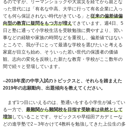
るのですが、リーマンショックや大震災を経てから親とな
った世代には「有名な中高、大学に行って有名企業に入っ
ても何ら保証されない時代がきている」と
従来の偏差値偏
向型の教育に疑問をもつ方が増え
てきています。週4日、5
日と塾に通って小学校生活を受験勉強に費やすより、習い
事などの経験や家族の時間などを重視し、偏差値ではない
ところで、我が子にとって最適な学校を選びたいと考える
家庭が目立ち始め、そういった若い世代の保護者の価値
観、志向の変化を反映した新たな教育・学校がここ数年の
間で続々と登場しています。
--2018年度の中学入試のトピックスと、それらを踏まえた
2019年の志願動向、出題傾向を教えてください。
まず1つ目にいえるのは、塾通いをする小学生が減ってい
る一方で、
最難関から難関校を目指す受験者は依然として
増加
していることです。サピックスや早稲田アカデミーな
どの進学塾で2～3年かけて4教科を勉強してきた上位生の多