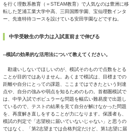
を行く理数系教育（＝STEAM教育）で人気なのは豊洲に移
転した芝浦工業大学中高、三田国際学園、宝仙理数インタ
ー、先進特待コースを設けている安田学園などですね。
中学受験生の学力は入試直前まで伸びる
--模試の効果的な活用法について教えてください。
勘違いしないでほしいのが、模試そのもので点数をとる
ことが目的ではありません。あくまで模試は、目標までの
距離や自分にとっての課題、ここまではできたという到達
点や、自分の強みや弱点を知るためのもの。首都圏模試で
は、中学入試でポピュラーな問題を幅広い難易度で出題し
ているので、テストの結果を見て自分が解けなかった問題
を、再度解き直しをすることが力になります。保護者も、
模試の判定で「志望校に届いていないじゃない」と思うの
ではなく、「第2志望までは合格判定だけど、第1志望に届