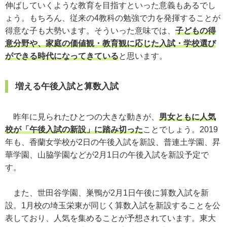
伸ばしていくような教育を目指すといった意義もあるでし
ょう。もちろん、従来の4教科の勉強で力を発揮することが
得意な子も大勢います。そういった意味では、
子どもの得
意分野や、家庭の価値観・教育観に応じた入試・学校選び
ができる時代になってきている
と思います。
増える午後入試と算数入試
昨年に見られたひとつの大きな動きが、
男女ともに人気
校が「午後入試の新設」に踏み切った
ことでしょう。2019
年も、香蘭女学校が2日の午後入試を新設、普連土学園、昇
華学園、山脇学園などが2月1日の午後入試を新設予定で
す。
また、世田谷学園、巣鴨が2月1日午後に算数入試を新
設。1月校の埼玉栄東が同じく算数入試を新設することを公
表しており、人気を集めることが予想されています。東大