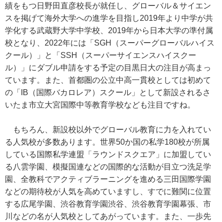
績をもつ日野田直彦校長が就任し、グローバル＆サイエン
スを掲げて海外大学への進学を目指し2019年より中学が共
学化する武蔵野大学中学校、2019年から日本大学の準付属
校となり、2022年には「SGH（スーパーグローバルハイス
クール）」と「SSH（スーパーサイエンスハイスクー
ル）」にダブル申請をする予定の目黒日大の注目が高まっ
ています。また、首都圏の公立中高一貫校としては初めて
の「IB（国際バカロレア）スクール」として新設されるさ
いたま市立大宮国際中等教育学校なども注目ですね。
もちろん、新設校以外でグローバル教育に力を入れてい
る人気校が多数あります。世界50か国の私学180校が所属
している国際私学連盟「ラウンドスクエア」に加盟してい
る八雲学園、模擬国連などの国際的な活動が目立つ洗足学
園、全教科でアクティブラーニングを進める三田国際学園
などの期待校が人気を高めていますし、すでに難関に位置
する広尾学園、渋谷教育学園渋谷、渋谷教育学園幕張、市
川などの名が人気校としてあがっています。また、一歩先