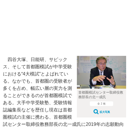
四谷大塚、日能研、サピック
ス、そして首都圏模試が中学受験
における“4大模試”とよばれてい
る。なかでも、首都圏の受験者が
多くを占め、幅広い層の実力を測
首都圏模試センター取締役教
ることができるのが首都圏模試で
務部長の北一成氏
ある。大手中学受験塾、受験情報
全 2 枚
誌編集長などを歴任し現在は首都
拡大写真
圏模試の主催に携わる、首都圏模
試センター取締役教務部長の北一成氏に2019年の志願動向