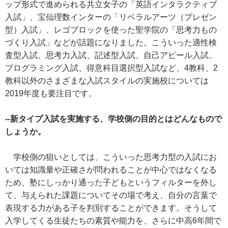
ップ形式で進められる共立女子の「英語インタラクティブ
入試」、宝仙理数インターの「リベラルアーツ（プレゼン
型）入試」、レゴブロックを使った聖学院の「思考力もの
づくり入試」などが話題になりました。こういった適性検
査型入試、思考力入試、記述型入試、自己アピール入試、
プログラミング入試、得意科目選択型入試など、4教科、2
教科以外のさまざまな入試スタイルの実施校については
2019年度も要注目です。
--新タイプ入試を実施する、学校側の目的とはどんなもので
しょうか。
学校側の狙いとしては、こういった思考力型の入試にお
いては知識量や正確さが問われることが中心ではなくなる
ため、塾にしっかり通った子どもというフィルターを外し
て、与えられた課題についてその場で考え、自分の言葉で
表現する力がある子を判別することができます。そうして
入学してくる生徒たちの素質や能力を、さらに中高6年間で