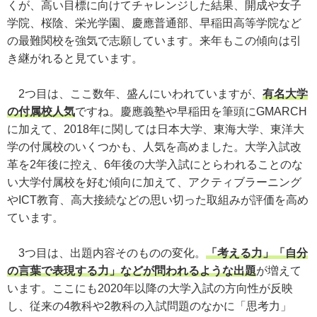
くが、高い目標に向けてチャレンジした結果、開成や女子
学院、桜陰、栄光学園、慶應普通部、早稲田高等学院など
の最難関校を強気で志願しています。来年もこの傾向は引
き継がれると見ています。
2つ目は、ここ数年、盛んにいわれていますが、
有名大学
の付属校人気
ですね。慶應義塾や早稲田を筆頭にGMARCH
に加えて、2018年に関しては日本大学、東海大学、東洋大
学の付属校のいくつかも、人気を高めました。大学入試改
革を2年後に控え、6年後の大学入試にとらわれることのな
い大学付属校を好む傾向に加えて、アクティブラーニング
やICT教育、高大接続などの思い切った取組みが評価を高め
ています。
3つ目は、出題内容そのものの変化。
「考える力」「自分
の言葉で表現する力」などが問われるような出題
が増えて
います。ここにも2020年以降の大学入試の方向性が反映
し、従来の4教科や2教科の入試問題のなかに「思考力」