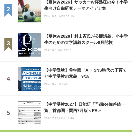
【夏休み2026】サッカーW杯熱狂の今！小学
生向け自由研究テーマアイデア集
2026.6.15 Mon 11:15
【夏休み2026】村山斉氏が公開講義、小中学
生のための大学講義スクール9月開校
2026.8.6 Thu 19:15
【中学受験】希学園「AI・SNS時代の子育て
と中学受験の意義」9/18
2026.8.7 Fri 9:45
【中学受験2027】日能研「予想R4偏差値一
覧」首都圏・関西7月版＜PR＞
2026.7.27 Mon 13:46