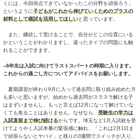
くには、今回得点できていなかったこの分野を頑張ろう」
というように
子どもがこれから伸びていくためのプラスの
材料として模試を活用してほしい
と思っています。
また、継続して受けることで、自分がどこの位置にいる
かということがわかりますし、違ったタイプの問題にも触
れることができます。
--6年生は入試に向けてラストスパートの時期に入ります。
これからの過ごし方についてアドバイスをお願いします。
夏期講習が終わり9月に入って過去問に取り組み始めた方
も多いと思いますが、始めから過去問がスラスラ解ける子
はまずいませんし、もっと言えば12月になって解けていな
くても焦ることはありません。なぜなら、
受験生の学力は
入試直前まで伸び続ける
からです。埼玉など1月入試校を受
けてようやく入試本番の緊張感に触れ、「これは2月1日ま
で頑張らないとヤバイ」と残りの3週間でスイッチが入り、