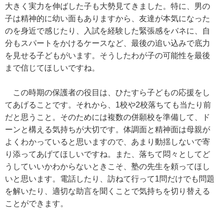
大きく実力を伸ばした子も大勢見てきました。特に、男の
子は精神的に幼い面もありますから、友達が本気になった
のを身近で感じたり、入試を経験した緊張感をバネに、自
分もスパートをかけるケースなど、最後の追い込みで底力
を見せる子どもがいます。そうしたわが子の可能性を最後
まで信じてほしいですね。
この時期の保護者の役目は、ひたすら子どもの応援をし
てあげることです。それから、1校や2校落ちても当たり前
だと思うこと。そのためには複数の併願校を準備して、ド
ーンと構える気持ちが大切です。体調面と精神面は母親が
よくわかっていると思いますので、あまり動揺しないで寄
り添ってあげてほしいですね。また、落ちて悶々としてど
うしていいかわからないときこそ、塾の先生を頼ってほし
いと思います。電話したり、訪ねて行って1問だけでも問題
を解いたり、適切な助言を聞くことで気持ちを切り替える
ことができます。