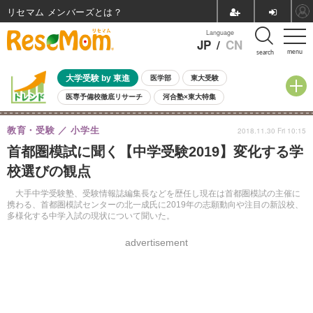
リセマム メンバーズ
Language
JP
/
CN
menu
search
大学受験 by 東進
医学部
東大受験
医専予備校徹底リサーチ
河合塾×東大特集
親子で考える大学選び
高校受験
中学受験
小学校受験
教育・受験
小学生
2018.11.30 Fri 10:15
共通テスト
夏休み
8月開催学校説明会・相談会
首都圏模試に聞く【中学受験2019】変化する学
8月開催イベント・WS
全国公立高校 過去問
人気記事
校選びの観点
自由研究教材（小学生向け）
自由研究教材（中学生向け）
ランキング
大手中学受験塾、受験情報誌編集長などを歴任し現在は首都圏模試の主催に
携わる、首都圏模試センターの北一成氏に2019年の志願動向や注目の新設校、
多様化する中学入試の現状について聞いた。
advertisement