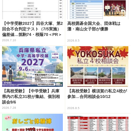
【中学受験2027】四谷大塚、第2
高校囲碁全国大会、団体戦は
回合不合判定テスト（7/5実施）
灘・南山女子部が優勝
偏差値…筑駒74・桜蔭70＜PR＞
2026.7.10
2026.8.5
【高校受験】【中学受験】兵庫
【高校受験】横須賀の私立4校が
県内の私立31校が集結、個別相
参加…合同相談会10/12
談会9/6
2026.7.28
2026.8.5