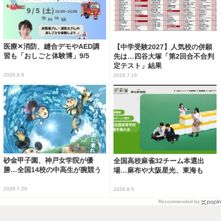
医療✕消防、縫合デモやAED講
【中学受験2027】人気校の併願
習も「おしごと体験博」9/5
先は…四谷大塚「第2回合不合判
定テスト」結果
2026.8.6
2026.7.16
砂金甲子園、神戸女学院が優
全国高校麻雀32チーム本選出
勝…全国14校の中高生が腕競う
場…麻布や大阪星光、東海も
2026.7.29
2026.8.5
Recommended by