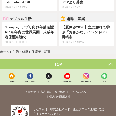
EducationUSA
8/12より募集
2026.8.7 Fri 11:15
2026.8.7 Fri 9:15
デジタル生活
趣味・娯楽
Google、アプリ向け年齢確認
【夏休み2026】魚に触れて学
APIを年内に世界展開…未成年
ぶ「おさかな」イベント8/8…
者保護を強化
川崎市
2026.7.31 Fri 13:45
2026.8.7 Fri 10:45
ホーム
›
生活・健康
›
保護者
›
記事
TOP
Home
Facebook
X
YouTube
Instagram
line
お問合せ
広告掲載
会社概要
リセマムについて
個人情報保護方針
リセマムは、株式会社イード（東証グロース上場）の運
営するサービスです。