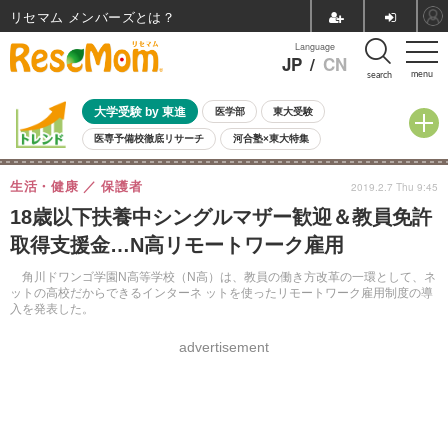
リセマム メンバーズ
Language
JP
/
CN
menu
search
大学受験 by 東進
医学部
東大受験
医専予備校徹底リサーチ
河合塾×東大特集
親子で考える大学選び
高校受験
中学受験
小学校受験
生活・健康
保護者
2019.2.7 Thu 9:45
共通テスト
夏休み
8月開催学校説明会・相談会
18歳以下扶養中シングルマザー歓迎＆教員免許
8月開催イベント・WS
全国公立高校 過去問
人気記事
取得支援金…N高リモートワーク雇用
自由研究教材（小学生向け）
自由研究教材（中学生向け）
ランキング
角川ドワンゴ学園N高等学校（N高）は、教員の働き方改革の一環として、ネ
ットの高校だからできるインターネ ットを使ったリモートワーク雇用制度の導
入を発表した。
advertisement