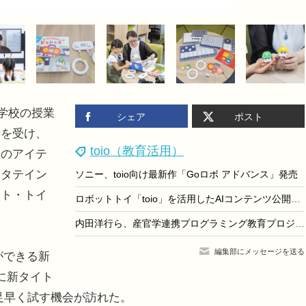
学校の授業
シェア
ポスト
景を受け、
toio（教育活用）
連のアイテ
ンタテイン
ソニー、toio向け最新作「Goロボ アドバンス」発売
ット・トイ
ロボットトイ「toio」を活用したAIコンテンツ公開、ソニー
内田洋行ら、産官学連携プログラミング教育プロジェクト
編集部にメッセージを送る
ができる新
に新タイト
足早く試す機会が訪れた。