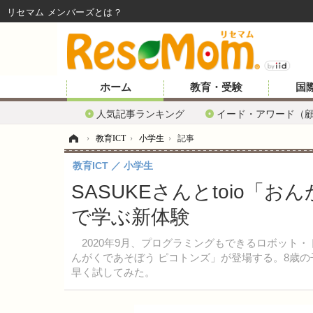
リセマム メンバーズ
ホーム
教育・受験
国
人気記事ランキング
イード・アワード（
ホーム
›
教育ICT
›
小学生
›
記事
教育ICT
小学生
SASUKEさんとtoio「
で学ぶ新体験
2020年9月、プログラミングもできるロボット・
んがくであそぼう ピコトンズ」が登場する。8歳
早く試してみた。