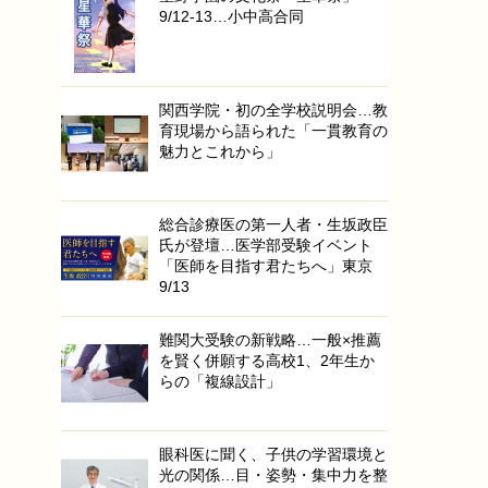
9/12-13…小中高合同
関西学院・初の全学校説明会…教
育現場から語られた「一貫教育の
魅力とこれから」
総合診療医の第一人者・生坂政臣
氏が登壇…医学部受験イベント
「医師を目指す君たちへ」東京
9/13
難関大受験の新戦略…一般×推薦
を賢く併願する高校1、2年生か
らの「複線設計」
眼科医に聞く、子供の学習環境と
光の関係…目・姿勢・集中力を整