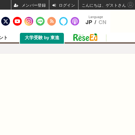
ログイン
こんにちは、ゲストさん
Language
JP
/
CN
ント
大学受験 by 東進