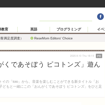
際教育
英語
プログラミング
イベ
顧客満足度調査）
ReseMom Editors' Choice
2020.9.10 Thu 18:15
PR
おんがくであそぼう ピコトンズ」遊ん
トイの「toio」から、音楽を楽しむことができる新タイトル「お
の子どもと一緒にこの「おんがくであそぼう ピコトンズ」をひと足