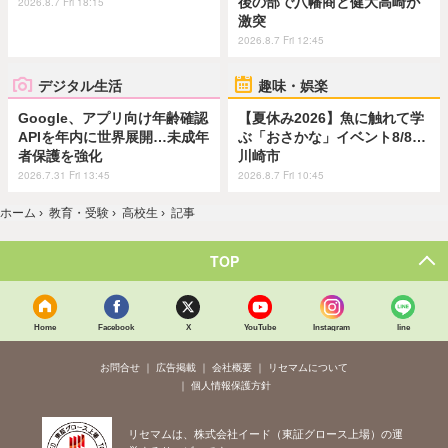
後の部で八幡商と健大高崎が
2026.8.7 Fri 18:15
激突
2026.8.7 Fri 12:45
デジタル生活
趣味・娯楽
Google、アプリ向け年齢確認
【夏休み2026】魚に触れて学
APIを年内に世界展開…未成年
ぶ「おさかな」イベント8/8…
者保護を強化
川崎市
2026.7.31 Fri 13:45
2026.8.7 Fri 10:45
ホーム
›
教育・受験
›
高校生
›
記事
TOP
Home
Facebook
X
YouTube
Instagram
line
お問合せ
広告掲載
会社概要
リセマムについて
個人情報保護方針
リセマムは、株式会社イード（東証グロース上場）の運