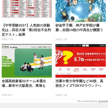
【中学受験2027】人気校の併願
砂金甲子園、神戸女学院が優
先は…四谷大塚「第2回合不合判
勝…全国14校の中高生が腕競う
定テスト」結果
2026.7.16
2026.7.29
全国高校麻雀32チーム本選出
渋幕や東大寺学園など40校、高
場…麻布や大阪星光、東海も
校生クイズTOKYOラウンドへ
2026.8.5
2026.7.29
Recommended by