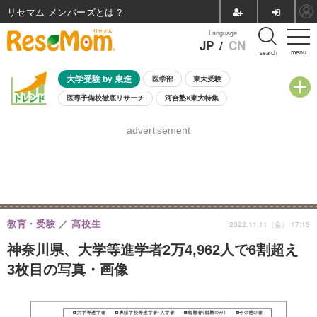
リセマム メンバーズ
Language
JP
/
CN
menu
search
大学受験 by 東進
医学部
東大受験
医専予備校徹底リサーチ
河合塾×東大特集
親子で考える大学選び
高校受験
中学受験
小学校受験
advertisement
共通テスト
夏休み
8月開催学校説明会・相談会
8月開催イベント・WS
全国公立高校 過去問
人気記事
自由研究教材（小学生向け）
自由研究教材（中学生向け）
ランキング
教育・受験
高校生
2022.11.11（金） 17:15
神奈川県、大学等進学者2万4,962人で6割超え
3枚目の写真・画像