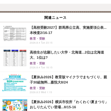
関連ニュース
【高校受験2027】群馬県公立高、実施要項公表...
本検査2/16-17
教育・受験
2026.8.4 Tue 23:15
高校生が志願したい大学・北海道...2位は北海道
大、1位は?
教育・受験
2026.8.4 Tue 18:15
【夏休み2026】教育版マイクラでまちづくり、親
子30組無料...嘉悦大8/24
教育・受験
2026.8.5 Wed 1:15
【夏休み2026】横浜市役所「わくわく!夏まつり」
おしりたんてい登場...8/15-16