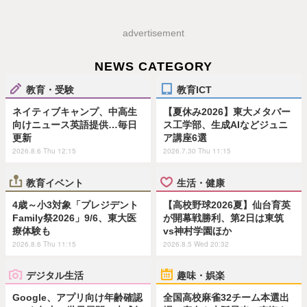
advertisement
NEWS CATEGORY
教育・受験
教育ICT
ネイティブキャンプ、中高生
【夏休み2026】東大メタバー
向けニュース英語提供…毎日
ス工学部、生成AIなどジュニ
更新
ア講座6選
2026.8.6 Thu 12:15
2026.7.30 Thu 11:15
教育イベント
生活・健康
4歳～小3対象「プレジデント
【高校野球2026夏】仙台育英
Family祭2026」9/6、東大医
が開幕戦勝利、第2日は東筑
療体験も
vs神村学園ほか
2026.8.6 Thu 11:15
2026.8.5 Wed 20:32
デジタル生活
趣味・娯楽
Google、アプリ向け年齢確認
全国高校麻雀32チーム本選出