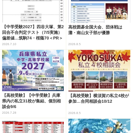
【中学受験2027】四谷大塚、第2
高校囲碁全国大会、団体戦は
回合不合判定テスト（7/5実施）
灘・南山女子部が優勝
偏差値…筑駒74・桜蔭70＜PR＞
2026.7.10
2026.8.5
【高校受験】【中学受験】兵庫
【高校受験】横須賀の私立4校が
県内の私立31校が集結、個別相
参加…合同相談会10/12
談会9/6
2026.7.28
2026.8.5