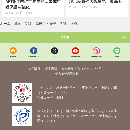
APIを年内に世界展開…未成年
場…麻布や大阪星光、東海も
者保護を強化
2026.8.5 Wed 19:45
2026.7.31 Fri 13:45
ホーム
›
教育・受験
›
高校生
›
記事
›
写真・画像
TOP
Home
Facebook
X
YouTube
Instagram
line
お問合せ
広告掲載
会社概要
リセマムについて
個人情報保護方針
リセマムは、株式会社イード（東証グロース上場）の運
営するサービスです。
証券コード：6038
株式会社イードは、個人情報の適切な取扱いを行う事業
者に対して付与されるプライバシーマークの付与認定を
受けています。