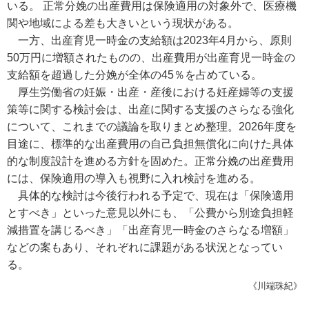
いる。 正常分娩の出産費用は保険適用の対象外で、医療機
関や地域による差も大きいという現状がある。
一方、出産育児一時金の支給額は2023年4月から、原則
50万円に増額されたものの、出産費用が出産育児一時金の
支給額を超過した分娩が全体の45％を占めている。
厚生労働省の妊娠・出産・産後における妊産婦等の支援
策等に関する検討会は、出産に関する支援のさらなる強化
について、これまでの議論を取りまとめ整理。2026年度を
目途に、標準的な出産費用の自己負担無償化に向けた具体
的な制度設計を進める方針を固めた。正常分娩の出産費用
には、保険適用の導入も視野に入れ検討を進める。
具体的な検討は今後行われる予定で、現在は「保険適用
とすべき」といった意見以外にも、「公費から別途負担軽
減措置を講じるべき」「出産育児一時金のさらなる増額」
などの案もあり、それぞれに課題がある状況となってい
る。
《川端珠紀》