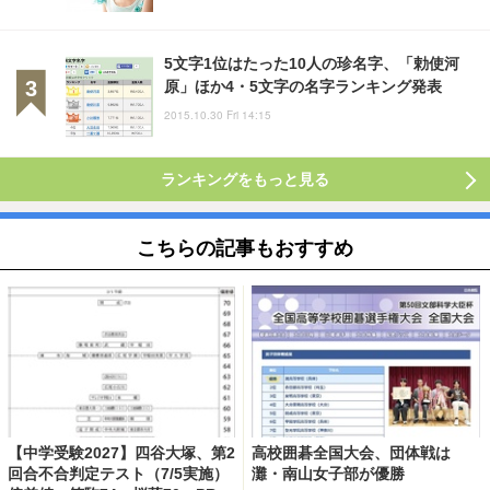
5文字1位はたった10人の珍名字、「勅使河
原」ほか4・5文字の名字ランキング発表
2015.10.30 Fri 14:15
ランキングをもっと見る
こちらの記事もおすすめ
【中学受験2027】四谷大塚、第2
高校囲碁全国大会、団体戦は
回合不合判定テスト（7/5実施）
灘・南山女子部が優勝