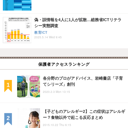
偽・誤情報を4人に1人が拡散…総務省ICTリテラ
シー実態調査
教育ICT
2025.5.14 Wed 9:45
保護者アクセスランキング
各分野のプロがアドバイス、岩崎書店「子育
てシリーズ」創刊
2020.2.3 Mon 13:15
【子どものアレルギー2】この症状はアレルギ
ー？食物以外で起こる反応まとめ
2015.10.22 Thu 6:15