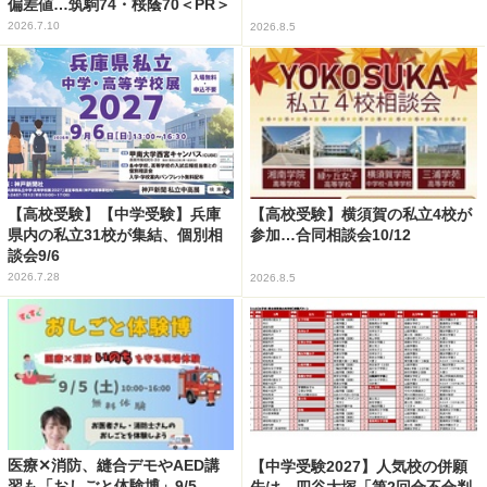
偏差値…筑駒74・桜蔭70＜PR＞
2026.7.10
2026.8.5
【高校受験】【中学受験】兵庫
【高校受験】横須賀の私立4校が
県内の私立31校が集結、個別相
参加…合同相談会10/12
談会9/6
2026.7.28
2026.8.5
医療✕消防、縫合デモやAED講
【中学受験2027】人気校の併願
習も「おしごと体験博」9/5
先は…四谷大塚「第2回合不合判