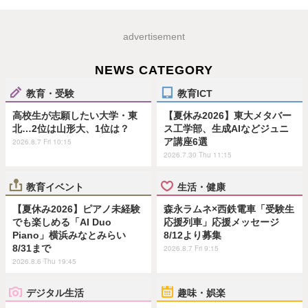
advertisement
NEWS CATEGORY
教育・受験
教育ICT
高校生が志願したい大学・東
【夏休み2026】東大メタバー
北…2位は山形大、1位は？
ス工学部、生成AIなどジュニ
ア講座6選
2026.8.7 Fri 10:15
2026.7.30 Thu 11:15
教育イベント
生活・健康
【夏休み2026】ピアノ未経験
森永ラムネ×西鉄電車「受験生
でも楽しめる「AI Duo
応援列車」応援メッセージ
Piano」横浜みなとみらい
8/12より募集
8/31まで
2026.8.7 Fri 9:15
2026.8.6 Thu 19:45
デジタル生活
趣味・娯楽