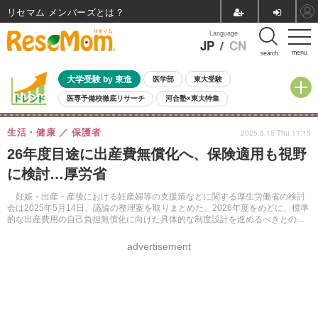
リセマム メンバーズ
Language
JP
/
CN
menu
search
大学受験 by 東進
医学部
東大受験
医専予備校徹底リサーチ
河合塾×東大特集
親子で考える大学選び
高校受験
中学受験
小学校受験
生活・健康
保護者
2025.5.15 Thu 11:15
共通テスト
夏休み
8月開催学校説明会・相談会
26年度目途に出産費無償化へ、保険適用も視野
8月開催イベント・WS
全国公立高校 過去問
人気記事
に検討…厚労省
自由研究教材（小学生向け）
自由研究教材（中学生向け）
ランキング
妊娠・出産・産後における妊産婦等の支援策などに関する厚生労働省の検討
会は2025年5月14日、議論の整理案を取りまとめた。2026年度をめどに、標準
的な出産費用の自己負担無償化に向けた具体的な制度設計を進めるべきとの方
向性を固めた。
advertisement