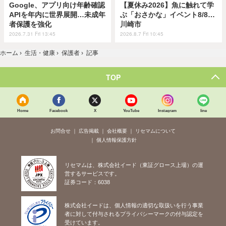
Google、アプリ向け年齢確認
【夏休み2026】魚に触れて学
APIを年内に世界展開…未成年
ぶ「おさかな」イベント8/8…
者保護を強化
川崎市
2026.7.31 Fri 13:45
2026.8.7 Fri 10:45
ホーム
›
生活・健康
›
保護者
›
記事
TOP
Home
Facebook
X
YouTube
Instagram
line
お問合せ
広告掲載
会社概要
リセマムについて
個人情報保護方針
リセマムは、株式会社イード（東証グロース上場）の運
営するサービスです。
証券コード：6038
株式会社イードは、個人情報の適切な取扱いを行う事業
者に対して付与されるプライバシーマークの付与認定を
受けています。