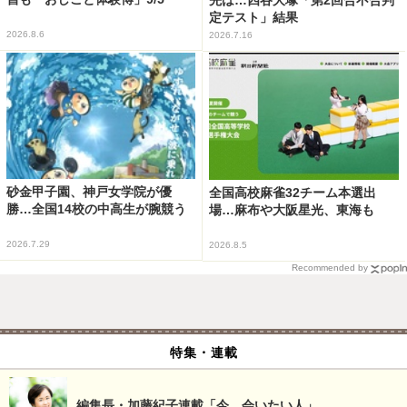
定テスト」結果
2026.8.6
2026.7.16
砂金甲子園、神戸女学院が優
全国高校麻雀32チーム本選出
勝…全国14校の中高生が腕競う
場…麻布や大阪星光、東海も
2026.7.29
2026.8.5
Recommended by
特集・連載
編集長・加藤紀子連載「今、会いたい人」