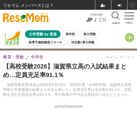
リセマム メンバーズ
Language
JP
/
CN
menu
search
大学受験 by 東進
医学部
東大受験
医専予備校徹底リサーチ
河合塾×東大特集
親子で考える大学選び
高校受験
中学受験
小学校受験
教育・受験
中学生
2026.6.4 Thu 19:15
共通テスト
夏休み
8月開催学校説明会・相談会
【高校受験2026】滋賀県立高の入試結果まと
8月開催イベント・WS
全国公立高校 過去問
人気記事
め…定員充足率91.1％
自由研究教材（小学生向け）
自由研究教材（中学生向け）
ランキング
滋賀県教育委員会は2026年5月29日、2026年度（令和8年度）滋賀県立高等
学校入学者選抜の結果まとめを公表した。定員充足率は全日制が92.1％、定時
制を含む定員充足率は91.1％。学力検査の平均点は英語35.1点などとなった。
advertisement