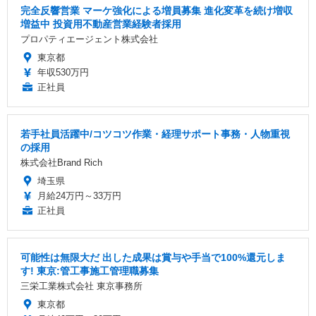
完全反響営業 マーケ強化による増員募集 進化変革を続け増収
増益中 投資用不動産営業経験者採用
プロパティエージェント株式会社
東京都
年収530万円
正社員
若手社員活躍中/コツコツ作業・経理サポート事務・人物重視
の採用
株式会社Brand Rich
埼玉県
月給24万円～33万円
正社員
可能性は無限大だ 出した成果は賞与や手当で100%還元しま
す! 東京:管工事施工管理職募集
三栄工業株式会社 東京事務所
東京都