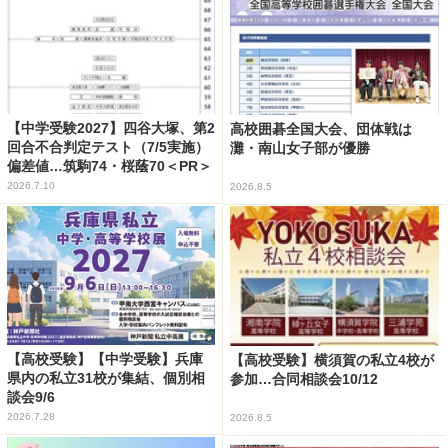
【中学受験2027】四谷大塚、第2
高校囲碁全国大会、団体戦は
回合不合判定テスト（7/5実施）
灘・南山女子部が優勝
偏差値…筑駒74・桜蔭70＜PR＞
2026.7.10
2026.8.5
【高校受験】【中学受験】兵庫
【高校受験】横須賀の私立4校が
県内の私立31校が集結、個別相
参加…合同相談会10/12
談会9/6
2026.7.28
2026.8.5