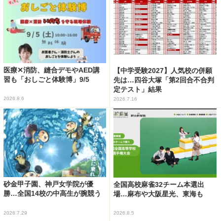
医療✕消防、縫合デモやAED講
【中学受験2027】人気校の併願
習も「おしごと体験博」9/5
先は…四谷大塚「第2回合不合判
定テスト」結果
2026.8.6
2026.7.16
砂金甲子園、神戸女学院が優
全国高校麻雀32チーム本選出
勝…全国14校の中高生が腕競う
場…麻布や大阪星光、東海も
2026.7.29
2026.8.5