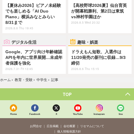
【夏休み2026】ピアノ未経験
【高校野球2026夏】仙台育英
でも楽しめる「AI Duo
が開幕戦勝利、第2日は東筑
Piano」横浜みなとみらい
vs神村学園ほか
8/31まで
2026.8.5 Wed 20:32
2026.8.6 Thu 19:45
デジタル生活
趣味・娯楽
Google、アプリ向け年齢確認
ドラえもん短歌、入選作は
APIを年内に世界展開…未成年
11/20発売の新刊に収録…9/3
者保護を強化
締切
2026.7.31 Fri 13:45
2026.8.6 Thu 15:15
ホーム
›
教育・受験
›
中学生
›
記事
TOP
Home
Facebook
X
YouTube
Instagram
line
お問合せ
広告掲載
会社概要
リセマムについて
個人情報保護方針