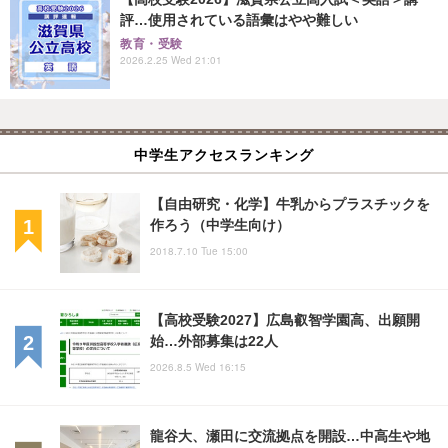
評…使用されている語彙はやや難しい
教育・受験
2026.2.25 Wed 21:01
中学生アクセスランキング
【自由研究・化学】牛乳からプラスチックを
作ろう（中学生向け）
2018.7.10 Tue 15:00
【高校受験2027】広島叡智学園高、出願開
始…外部募集は22人
2026.8.5 Wed 16:15
龍谷大、瀬田に交流拠点を開設…中高生や地