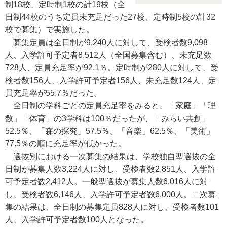
制18校、定時制1校の計19校（全
日制44校のうち定員未充足だった27校、定時制5校の計32
校で募集）で実施した。
募集定員は全日制が9,240人に対して、受検者数9,098
人、入学許可予定者8,512人（全国募集含む）、未充足数
728人、定員充足率が92.1％。定時制が280人に対して、受
検者数156人、入学許可予定者156人、未充足数124人、定
員充足率が55.7％だった。
全日制の学科ごとの定員充足率をみると、「家庭」「理
数」「体育」の3学科は100％だったが、「みらい共創」
52.5％、「森の探究」57.5％、「音楽」62.5％、「美術」
77.5％の順に充足率が低かった。
選抜別における一次募集の結果は、学校独自型選抜の全
日制が募集人数3,224人に対し、受検者数2,851人、入学許
可予定者数2,412人。一般型選抜が募集人数6,016人に対
し、受検者数6,146人、入学許可予定者数6,000人。二次募
集の結果は、全日制の募集定員828人に対し、受検者数101
人、入学許可予定者数100人となった。