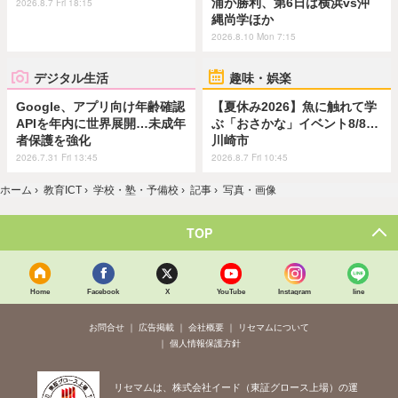
浦が勝利、第6日は横浜vs沖
2026.8.7 Fri 18:15
縄尚学ほか
2026.8.10 Mon 7:15
デジタル生活
趣味・娯楽
Google、アプリ向け年齢確認
【夏休み2026】魚に触れて学
APIを年内に世界展開…未成年
ぶ「おさかな」イベント8/8…
者保護を強化
川崎市
2026.7.31 Fri 13:45
2026.8.7 Fri 10:45
ホーム
›
教育ICT
›
学校・塾・予備校
›
記事
›
写真・画像
TOP
Home
Facebook
X
YouTube
Instagram
line
お問合せ
広告掲載
会社概要
リセマムについて
個人情報保護方針
リセマムは、株式会社イード（東証グロース上場）の運