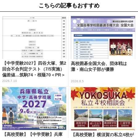
こちらの記事もおすすめ
【中学受験2027】四谷大塚、第2
高校囲碁全国大会、団体戦は
回合不合判定テスト（7/5実施）
灘・南山女子部が優勝
偏差値…筑駒74・桜蔭70＜PR＞
2026.7.10
2026.8.5
【高校受験】【中学受験】兵庫
【高校受験】横須賀の私立4校が