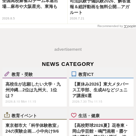
全国高校麻雀32チーム本選出
司法試験予備試験2026、解答速
場…麻布や大阪星光、東海も
報＆総評動画を無料公開…アガ
ルート
2026.8.5
2026.7.21
Recommended by
advertisement
NEWS CATEGORY
教育・受験
教育ICT
高校生が志願したい大学・九
【夏休み2026】東大メタバー
州沖縄…2位は九州大、1位
ス工学部、生成AIなどジュニ
は？
ア講座6選
2026.8.10 Mon 11:15
2026.7.30 Thu 11:15
教育イベント
生活・健康
東京都市大「科学体験教室」
【高校野球2026夏】花巻東・
24の実験企画…小中向け9/6
岡山学芸館・鳴門渦潮・霞ケ