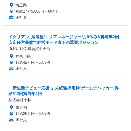
埼玉県
月給27万5,000円～60万円
正社員
イタリアン, 居酒屋/エリアマネージャー/月9休み&賞与年2回
安定経営基盤で経営ボード直下の重要ポジション
Di PUNTO 横須賀中央店
神奈川県
月給42万円～53万円
正社員
「新生活デビュー応援!」未経験採用枠/ゲームデバッカー/昇
給年2回賞与年2回
株式会社小林
東京都
月給28万円～60万円
正社員