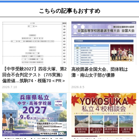
こちらの記事もおすすめ
【中学受験2027】四谷大塚、第2
高校囲碁全国大会、団体戦は
回合不合判定テスト（7/5実施）
灘・南山女子部が優勝
偏差値…筑駒74・桜蔭70＜PR＞
2026.7.10
2026.8.5