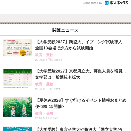
Sponsored by
関連ニュース
【大学受験2027】獨協大、イブニング試験導入...
全国13会場で夕方から試験開始
教育・受験
2026.8.6 Thu 20:15
【大学受験2027】京都府立大、募集人員を増員...
文学部は一般選抜も拡大
教育・受験
2026.8.6 Thu 22:15
【夏休み2026】すぐ行けるイベント情報おまとめ
便<8/9-15開催>
教育・受験
2026.8.7 Fri 1:45
【大学受験】東京科学大や筑波大「国立大学だけ