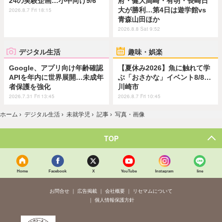
24の実験企画…小中向け9/6
府・健大高崎・有明・長崎日
大が勝利…第4日は遊学館vs
2026.8.7 Fri 18:15
青森山田ほか
2026.8.8 Sat 9:52
デジタル生活
趣味・娯楽
Google、アプリ向け年齢確認
【夏休み2026】魚に触れて学
APIを年内に世界展開…未成年
ぶ「おさかな」イベント8/8…
者保護を強化
川崎市
2026.7.31 Fri 13:45
2026.8.7 Fri 10:45
ホーム
›
デジタル生活
›
未就学児
›
記事
›
写真・画像
TOP
Home
Facebook
X
YouTube
Instagram
line
お問合せ
広告掲載
会社概要
リセマムについて
個人情報保護方針