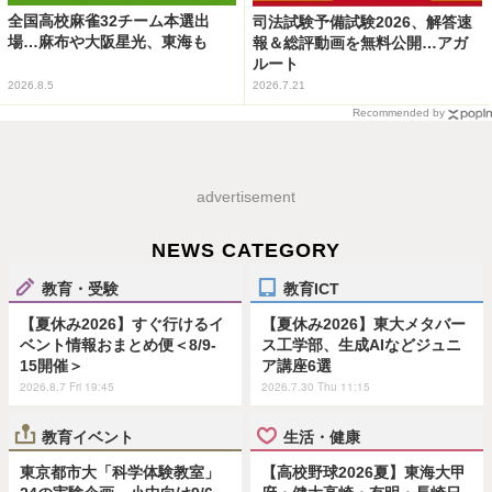
全国高校麻雀32チーム本選出
司法試験予備試験2026、解答速
場…麻布や大阪星光、東海も
報＆総評動画を無料公開…アガ
ルート
2026.8.5
2026.7.21
Recommended by
advertisement
NEWS CATEGORY
教育・受験
教育ICT
【夏休み2026】すぐ行けるイ
【夏休み2026】東大メタバー
ベント情報おまとめ便＜8/9-
ス工学部、生成AIなどジュニ
15開催＞
ア講座6選
2026.8.7 Fri 19:45
2026.7.30 Thu 11:15
教育イベント
生活・健康
東京都市大「科学体験教室」
【高校野球2026夏】東海大甲