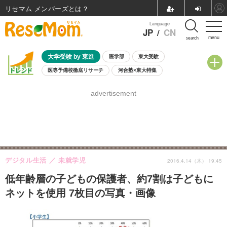
リセマム メンバーズ
Language
JP
/
CN
menu
search
大学受験 by 東進
医学部
東大受験
医専予備校徹底リサーチ
河合塾×東大特集
親子で考える大学選び
高校受験
中学受験
小学校受験
advertisement
共通テスト
夏休み
8月開催学校説明会・相談会
8月開催イベント・WS
全国公立高校 過去問
人気記事
自由研究教材（小学生向け）
自由研究教材（中学生向け）
ランキング
デジタル生活
未就学児
2016.4.14（木） 19:45
低年齢層の子どもの保護者、約7割は子どもに
ネットを使用 7枚目の写真・画像