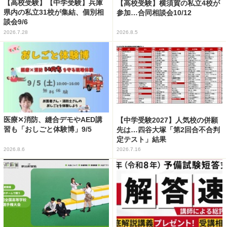
【高校受験】【中学受験】兵庫
【高校受験】横須賀の私立4校が
県内の私立31校が集結、個別相
参加…合同相談会10/12
談会9/6
2026.7.28
2026.8.5
医療✕消防、縫合デモやAED講
【中学受験2027】人気校の併願
習も「おしごと体験博」9/5
先は…四谷大塚「第2回合不合判
定テスト」結果
2026.8.6
2026.7.16