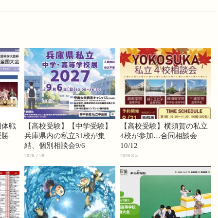
団体戦
【高校受験】【中学受験】
【高校受験】横須賀の私立
優勝
兵庫県内の私立31校が集
4校が参加…合同相談会
結、個別相談会9/6
10/12
2026.7.28
2026.8.5