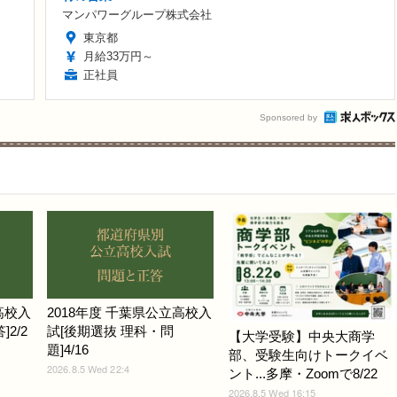
マンパワーグループ株式会社
東京都
月給33万円～
正社員
Sponsored by
高校入
2018年度 千葉県公立高校入
2/2
試[後期選抜 理科・問
【大学受験】中央大商学
題]4/16
部、受験生向けトークイベ
2026.8.5 Wed 22:4
ント...多摩・Zoomで8/22
2026.8.5 Wed 16:15