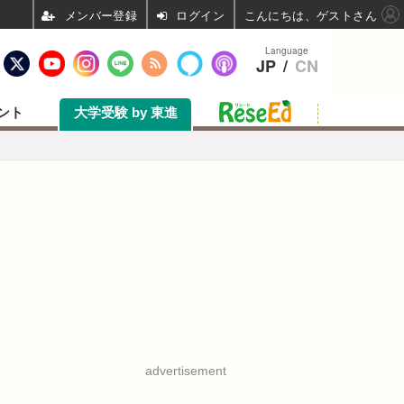
ログイン
こんにちは、ゲストさん
Language
JP
/
CN
ント
大学受験 by 東進
advertisement