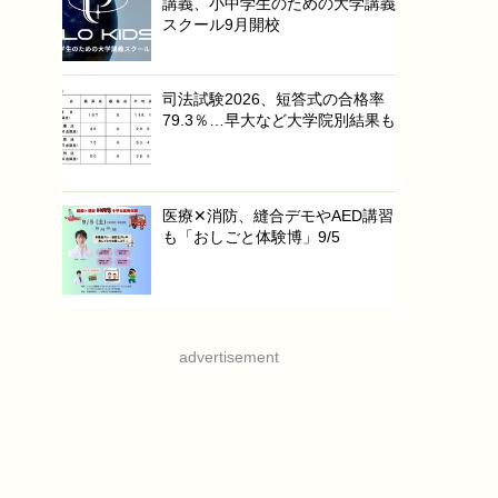
講義、小中学生のための大学講義
スクール9月開校
司法試験2026、短答式の合格率
79.3％…早大など大学院別結果も
医療✕消防、縫合デモやAED講習
も「おしごと体験博」9/5
advertisement