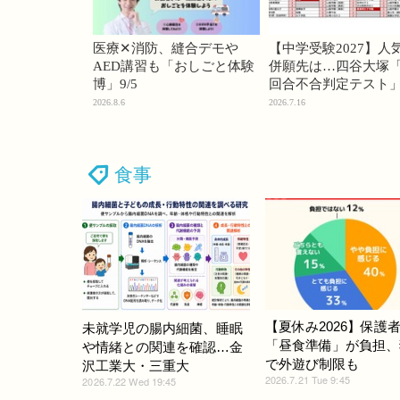
医療✕消防、縫合デモや
【中学受験2027】人
AED講習も「おしごと体験
併願先は…四谷大塚「
博」9/5
回合不合判定テスト
2026.8.6
2026.7.16
食事
【夏休み2026】保護者
未就学児の腸内細菌、睡眠
「昼食準備」が負担、
や情緒との関連を確認…金
で外遊び制限も
沢工業大・三重大
2026.7.21 Tue 9:45
2026.7.22 Wed 19:45