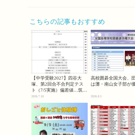
こちらの記事もおすすめ
【中学受験2027】四谷大
高校囲碁全国大会、
塚、第2回合不合判定テス
は灘・南山女子部が
ト（7/5実施）偏差値…筑駒
74・桜蔭70＜PR＞
2026.7.10
2026.8.5