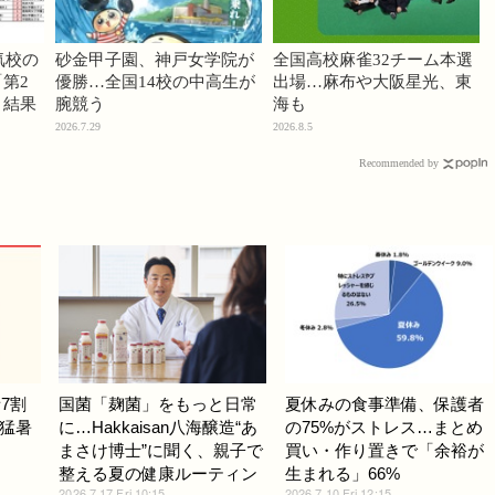
気校の
砂金甲子園、神戸女学院が
全国高校麻雀32チーム本選
第2
優勝…全国14校の中高生が
出場…麻布や大阪星光、東
」結果
腕競う
海も
2026.7.29
2026.8.5
Recommended by
7割
国菌「麹菌」をもっと日常
夏休みの食事準備、保護者
猛暑
に…Hakkaisan八海醸造“あ
の75%がストレス…まとめ
まさけ博士”に聞く、親子で
買い・作り置きで「余裕が
整える夏の健康ルーティン
生まれる」66%
2026.7.17 Fri 10:15
2026.7.10 Fri 12:15