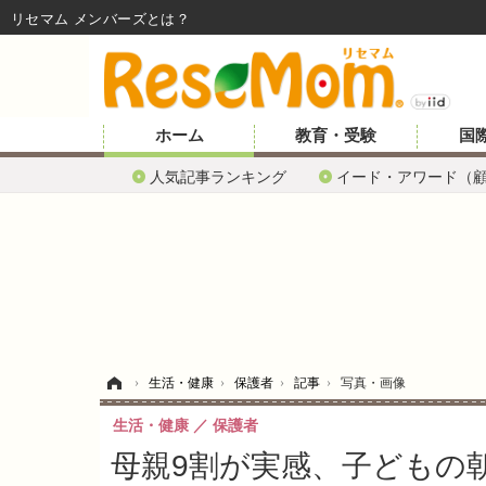
リセマム メンバーズ
ホーム
教育・受験
国
人気記事ランキング
イード・アワード（
ホーム
›
生活・健康
›
保護者
›
記事
›
写真・画像
生活・健康
保護者
母親9割が実感、子どもの