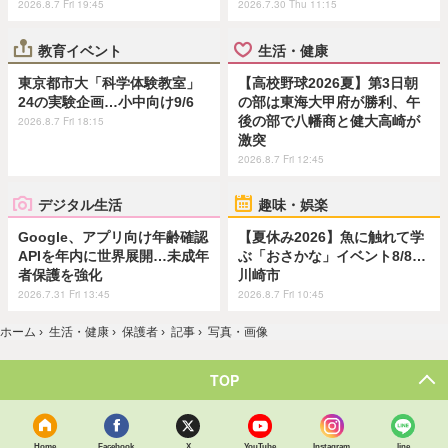
2026.8.7 Fri 19:45
2026.7.30 Thu 11:15
教育イベント
生活・健康
東京都市大「科学体験教室」
【高校野球2026夏】第3日朝
24の実験企画…小中向け9/6
の部は東海大甲府が勝利、午
後の部で八幡商と健大高崎が
2026.8.7 Fri 18:15
激突
2026.8.7 Fri 12:45
デジタル生活
趣味・娯楽
Google、アプリ向け年齢確認
【夏休み2026】魚に触れて学
APIを年内に世界展開…未成年
ぶ「おさかな」イベント8/8…
者保護を強化
川崎市
2026.7.31 Fri 13:45
2026.8.7 Fri 10:45
ホーム
›
生活・健康
›
保護者
›
記事
›
写真・画像
TOP
Home
Facebook
X
YouTube
Instagram
line