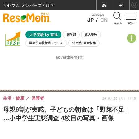
リセマム メンバーズ
Language
JP
/
CN
menu
search
大学受験 by 東進
医学部
東大受験
医専予備校徹底リサーチ
河合塾×東大特集
親子で考える大学選び
高校受験
中学受験
小学校受験
advertisement
共通テスト
夏休み
8月開催学校説明会・相談会
8月開催イベント・WS
全国公立高校 過去問
人気記事
自由研究教材（小学生向け）
自由研究教材（中学生向け）
ランキング
生活・健康
保護者
2016.4.25（月） 11:15
母親9割が実感、子どもの朝食は「野菜不足」
…小中学生実態調査 4枚目の写真・画像