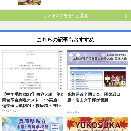
ランキングをもっと見る
こちらの記事もおすすめ
【中学受験2027】四谷大塚、第2
高校囲碁全国大会、団体戦は
回合不合判定テスト（7/5実施）
灘・南山女子部が優勝
偏差値…筑駒74・桜蔭70＜PR＞
2026.7.10
2026.8.5