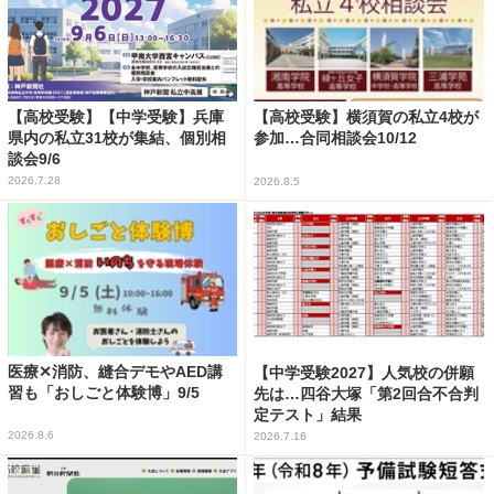
【高校受験】【中学受験】兵庫
【高校受験】横須賀の私立4校が
県内の私立31校が集結、個別相
参加…合同相談会10/12
談会9/6
2026.7.28
2026.8.5
医療✕消防、縫合デモやAED講
【中学受験2027】人気校の併願
習も「おしごと体験博」9/5
先は…四谷大塚「第2回合不合判
定テスト」結果
2026.8.6
2026.7.16