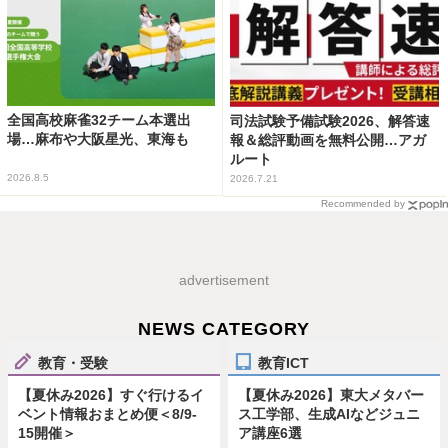
全国高校麻雀32チーム本選出
司法試験予備試験2026、解答速
場…麻布や大阪星光、東海も
報＆総評動画を無料公開…アガ
ルート
2026.8.5
2026.7.21
Recommended by
advertisement
NEWS CATEGORY
教育・受験
教育ICT
【夏休み2026】すぐ行けるイ
【夏休み2026】東大メタバー
ベント情報おまとめ便＜8/9-
ス工学部、生成AIなどジュニ
15開催＞
ア講座6選