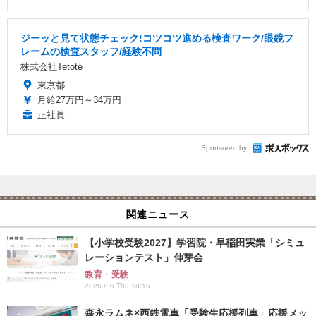
ジーッと見て状態チェック!コツコツ進める検査ワーク/眼鏡フ
レームの検査スタッフ/経験不問
株式会社Tetote
東京都
月給27万円～34万円
正社員
Sponsored by
関連ニュース
【小学校受験2027】学習院・早稲田実業「シミュ
レーションテスト」伸芽会
教育・受験
2026.8.6 Thu 18:15
森永ラムネ×西鉄電車「受験生応援列車」応援メッ