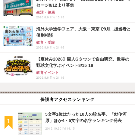
セージ8/12より募集
生活・健康
2026.8.6 Thu 15:15
海外大学進学フェア、大阪・東京で9月...担当者と
個別相談
教育・受験
2026.8.6 Thu 21:45
【夏休み2026】巨人Gタウンで自由研究、世界の
野球文化学ぶイベント8/15-16
教育イベント
2026.8.6 Thu 21:15
保護者アクセスランキング
5文字1位はたった10人の珍名字、「勅使河
原」ほか4・5文字の名字ランキング発表
2015.10.30 Fri 14:15