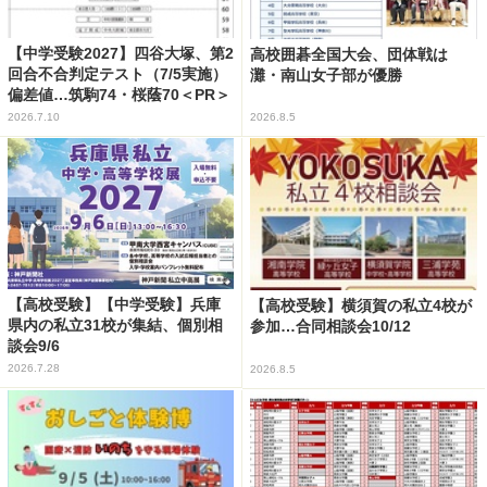
【中学受験2027】四谷大塚、第2
高校囲碁全国大会、団体戦は
回合不合判定テスト（7/5実施）
灘・南山女子部が優勝
偏差値…筑駒74・桜蔭70＜PR＞
2026.7.10
2026.8.5
【高校受験】【中学受験】兵庫
【高校受験】横須賀の私立4校が
県内の私立31校が集結、個別相
参加…合同相談会10/12
談会9/6
2026.7.28
2026.8.5