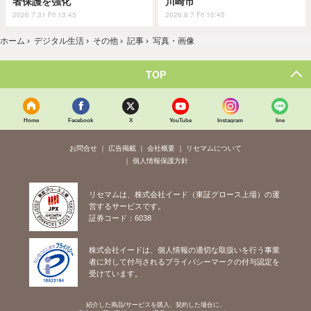
者保護を強化
川崎市
2026.7.31 Fri 13:45
2026.8.7 Fri 10:45
ホーム
›
デジタル生活
›
その他
›
記事
›
写真・画像
TOP
Home
Facebook
X
YouTube
Instagram
line
お問合せ
広告掲載
会社概要
リセマムについて
個人情報保護方針
リセマムは、株式会社イード（東証グロース上場）の運
営するサービスです。
証券コード：6038
株式会社イードは、個人情報の適切な取扱いを行う事業
者に対して付与されるプライバシーマークの付与認定を
受けています。
紹介した商品/サービスを購入、契約した場合に、