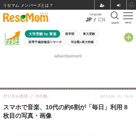
リセマム メンバーズ
Language
JP
/
CN
menu
search
大学受験 by 東進
医学部
東大受験
医専予備校徹底リサーチ
河合塾×東大特集
親子で考える大学選び
高校受験
中学受験
小学校受験
advertisement
共通テスト
夏休み
8月開催学校説明会・相談会
8月開催イベント・WS
全国公立高校 過去問
人気記事
自由研究教材（小学生向け）
自由研究教材（中学生向け）
ランキング
デジタル生活
その他
2017.4.24（月） 10:15
スマホで音楽、10代の約6割が「毎日」利用 8
枚目の写真・画像