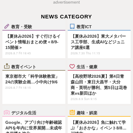
advertisement
NEWS CATEGORY
教育・受験
教育ICT
【夏休み2026】すぐ行けるイ
【夏休み2026】東大メタバー
ベント情報おまとめ便＜8/9-
ス工学部、生成AIなどジュニ
15開催＞
ア講座6選
2026.8.7 Fri 19:45
2026.7.30 Thu 11:15
教育イベント
生活・健康
東京都市大「科学体験教室」
【高校野球2026夏】第4日青
24の実験企画…小中向け9/6
森山田・東日大昌平・大分
商・英明が勝利、第5日は花巻
2026.8.7 Fri 18:15
東vs新田ほか
2026.8.9 Sun 9:15
デジタル生活
趣味・娯楽
Google、アプリ向け年齢確認
【夏休み2026】魚に触れて学
APIを年内に世界展開…未成年
ぶ「おさかな」イベント8/8…