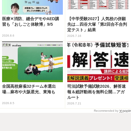
医療✕消防、縫合デモやAED講
【中学受験2027】人気校の併願
習も「おしごと体験博」9/5
先は…四谷大塚「第2回合不合判
定テスト」結果
2026.8.6
2026.7.16
全国高校麻雀32チーム本選出
司法試験予備試験2026、解答速
場…麻布や大阪星光、東海も
報＆総評動画を無料公開…アガ
ルート
2026.8.5
2026.7.21
Recommended by