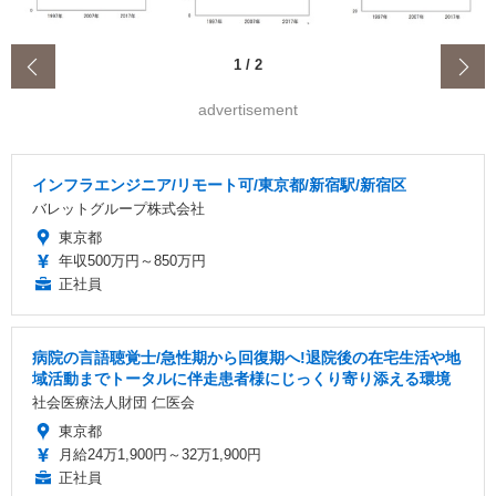
‹
1
/
2
advertisement
インフラエンジニア/リモート可/東京都/新宿駅/新宿区
バレットグループ株式会社
東京都
年収500万円～850万円
正社員
病院の言語聴覚士/急性期から回復期へ!退院後の在宅生活や地
域活動までトータルに伴走患者様にじっくり寄り添える環境
社会医療法人財団 仁医会
東京都
月給24万1,900円～32万1,900円
正社員