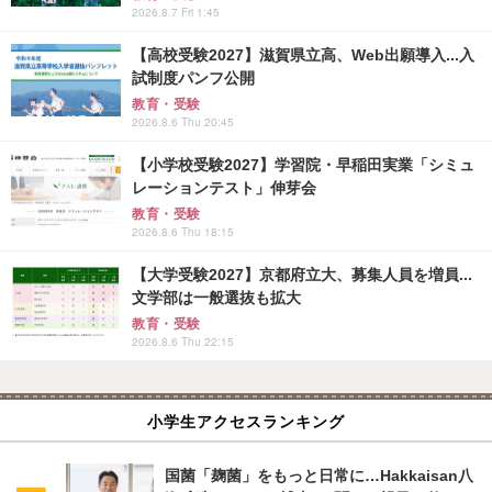
2026.8.7 Fri 1:45
【高校受験2027】滋賀県立高、Web出願導入...入
試制度パンフ公開
教育・受験
2026.8.6 Thu 20:45
【小学校受験2027】学習院・早稲田実業「シミュ
レーションテスト」伸芽会
教育・受験
2026.8.6 Thu 18:15
【大学受験2027】京都府立大、募集人員を増員...
文学部は一般選抜も拡大
教育・受験
2026.8.6 Thu 22:15
小学生アクセスランキング
国菌「麹菌」をもっと日常に…Hakkaisan八