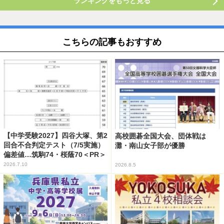
ランキングをもっと見る
こちらの記事もおすすめ
【中学受験2027】四谷大塚、第2
高校囲碁全国大会、団体戦は
回合不合判定テスト（7/5実施）
灘・南山女子部が優勝
偏差値…筑駒74・桜蔭70＜PR＞
2026.7.10
2026.8.5