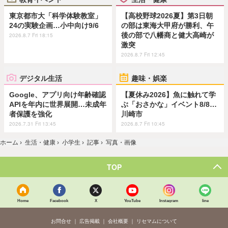
東京都市大「科学体験教室」
【高校野球2026夏】第3日朝
24の実験企画…小中向け9/6
の部は東海大甲府が勝利、午
後の部で八幡商と健大高崎が
2026.8.7 Fri 18:15
激突
2026.8.7 Fri 12:45
デジタル生活
趣味・娯楽
Google、アプリ向け年齢確認
【夏休み2026】魚に触れて学
APIを年内に世界展開…未成年
ぶ「おさかな」イベント8/8…
者保護を強化
川崎市
2026.7.31 Fri 13:45
2026.8.7 Fri 10:45
ホーム
›
生活・健康
›
小学生
›
記事
›
写真・画像
TOP
Home
Facebook
X
YouTube
Instagram
line
お問合せ
広告掲載
会社概要
リセマムについて