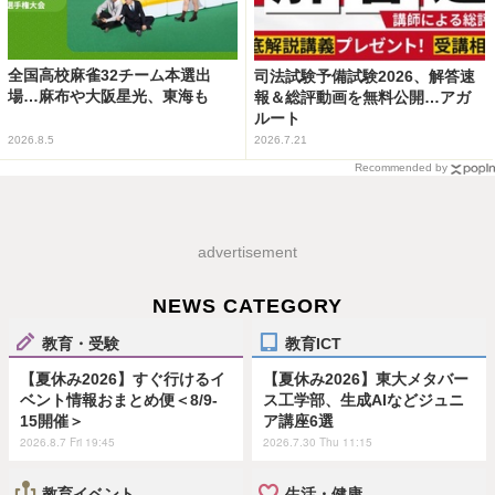
全国高校麻雀32チーム本選出
司法試験予備試験2026、解答速
場…麻布や大阪星光、東海も
報＆総評動画を無料公開…アガ
ルート
2026.8.5
2026.7.21
Recommended by
advertisement
NEWS CATEGORY
教育・受験
教育ICT
【夏休み2026】すぐ行けるイ
【夏休み2026】東大メタバー
ベント情報おまとめ便＜8/9-
ス工学部、生成AIなどジュニ
15開催＞
ア講座6選
2026.8.7 Fri 19:45
2026.7.30 Thu 11:15
教育イベント
生活・健康