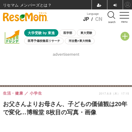
リセマム メンバーズ
Language
JP
/
CN
menu
search
大学受験 by 東進
医学部
東大受験
医専予備校徹底リサーチ
河合塾×東大特集
親子で考える大学選び
高校受験
中学受験
小学校受験
advertisement
共通テスト
夏休み
8月開催学校説明会・相談会
8月開催イベント・WS
全国公立高校 過去問
人気記事
自由研究教材（小学生向け）
自由研究教材（中学生向け）
ランキング
生活・健康
小学生
2017.6.8（木） 17:15
お父さんよりお母さん、子どもの価値観は20年
で変化…博報堂 8枚目の写真・画像