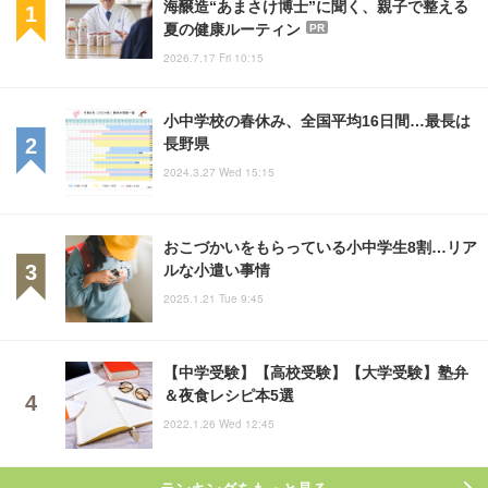
海醸造“あまさけ博士”に聞く、親子で整える
夏の健康ルーティン
PR
2026.7.17 Fri 10:15
小中学校の春休み、全国平均16日間…最長は
長野県
2024.3.27 Wed 15:15
おこづかいをもらっている小中学生8割…リア
ルな小遣い事情
2025.1.21 Tue 9:45
【中学受験】【高校受験】【大学受験】塾弁
＆夜食レシピ本5選
2022.1.26 Wed 12:45