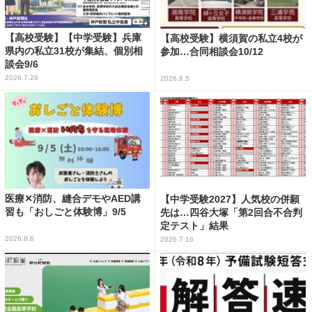
【高校受験】【中学受験】兵庫
【高校受験】横須賀の私立4校が
県内の私立31校が集結、個別相
参加…合同相談会10/12
談会9/6
2026.7.28
2026.8.5
医療✕消防、縫合デモやAED講
【中学受験2027】人気校の併願
習も「おしごと体験博」9/5
先は…四谷大塚「第2回合不合判
定テスト」結果
2026.8.6
2026.7.16