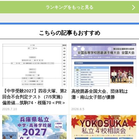
ランキングをもっと見る
こちらの記事もおすすめ
【中学受験2027】四谷大塚、第2
高校囲碁全国大会、団体戦は
回合不合判定テスト（7/5実施）
灘・南山女子部が優勝
偏差値…筑駒74・桜蔭70＜PR＞
2026.7.10
2026.8.5