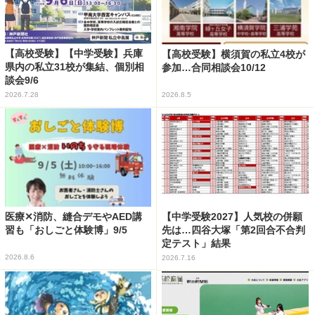
【高校受験】【中学受験】兵庫
【高校受験】横須賀の私立4校が
県内の私立31校が集結、個別相
参加…合同相談会10/12
談会9/6
2026.7.28
2026.8.5
医療✕消防、縫合デモやAED講
【中学受験2027】人気校の併願
習も「おしごと体験博」9/5
先は…四谷大塚「第2回合不合判
定テスト」結果
2026.8.6
2026.7.16