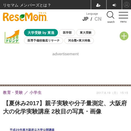
リセマム メンバーズ
Language
JP
/
CN
menu
search
大学受験 by 東進
医学部
東大受験
医専予備校徹底リサーチ
河合塾×東大特集
親子で考える大学選び
高校受験
中学受験
小学校受験
advertisement
共通テスト
夏休み
8月開催学校説明会・相談会
8月開催イベント・WS
全国公立高校 過去問
人気記事
自由研究教材（小学生向け）
自由研究教材（中学生向け）
ランキング
教育・受験
小学生
2017.6.19（月） 15:15
【夏休み2017】親子実験や分子量測定、大阪府
大の化学実験講座 2枚目の写真・画像