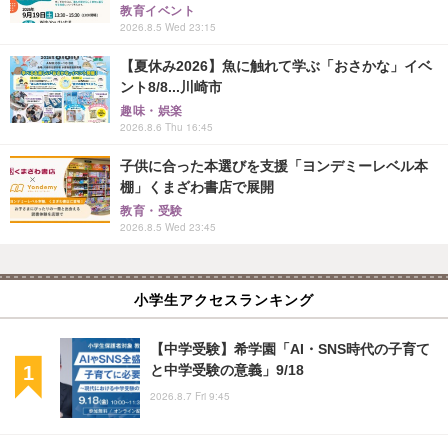
教育イベント
2026.8.5 Wed 23:15
【夏休み2026】魚に触れて学ぶ「おさかな」イベ
ント8/8...川崎市
趣味・娯楽
2026.8.6 Thu 16:45
子供に合った本選びを支援「ヨンデミーレベル本
棚」くまざわ書店で展開
教育・受験
2026.8.5 Wed 23:45
小学生アクセスランキング
【中学受験】希学園「AI・SNS時代の子育て
と中学受験の意義」9/18
2026.8.7 Fri 9:45