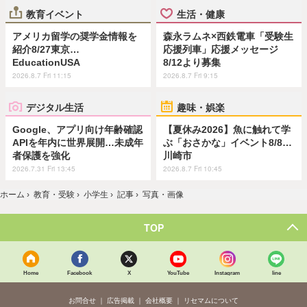
教育イベント
生活・健康
アメリカ留学の奨学金情報を
森永ラムネ×西鉄電車「受験生
紹介8/27東京…
応援列車」応援メッセージ
EducationUSA
8/12より募集
2026.8.7 Fri 11:15
2026.8.7 Fri 9:15
デジタル生活
趣味・娯楽
Google、アプリ向け年齢確認
【夏休み2026】魚に触れて学
APIを年内に世界展開…未成年
ぶ「おさかな」イベント8/8…
者保護を強化
川崎市
2026.7.31 Fri 13:45
2026.8.7 Fri 10:45
ホーム
›
教育・受験
›
小学生
›
記事
›
写真・画像
TOP
Home
Facebook
X
YouTube
Instagram
line
お問合せ
広告掲載
会社概要
リセマムについて