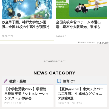
砂金甲子園、神戸女学院が優
全国高校麻雀32チーム本選出
勝…全国14校の中高生が腕競う
場…麻布や大阪星光、東海も
2026.7.29
2026.8.5
Recommended by
advertisement
NEWS CATEGORY
教育・受験
教育ICT
【小学校受験2027】学習院・
【夏休み2026】東大メタバー
早稲田実業「シミュレーショ
ス工学部、生成AIなどジュニ
ンテスト」伸芽会
ア講座6選
2026.8.7 Fri 12:15
2026.7.30 Thu 11:15