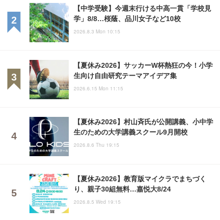
【中学受験】今週末行ける中高一貫「学校見
学」8/8…桜蔭、品川女子など10校
2026.8.3 Mon 10:15
【夏休み2026】サッカーW杯熱狂の今！小学
生向け自由研究テーマアイデア集
2026.6.15 Mon 11:15
【夏休み2026】村山斉氏が公開講義、小中学
生のための大学講義スクール9月開校
2026.8.6 Thu 19:15
【夏休み2026】教育版マイクラでまちづく
り、親子30組無料…嘉悦大8/24
2026.8.5 Wed 19:15