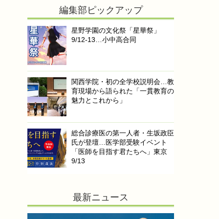
編集部ピックアップ
星野学園の文化祭「星華祭」
9/12-13…小中高合同
関西学院・初の全学校説明会…教
育現場から語られた「一貫教育の
魅力とこれから」
総合診療医の第一人者・生坂政臣
氏が登壇…医学部受験イベント
「医師を目指す君たちへ」東京
9/13
最新ニュース