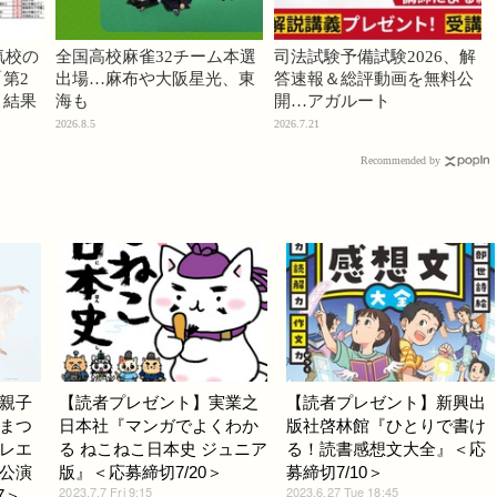
気校の
全国高校麻雀32チーム本選
司法試験予備試験2026、解
第2
出場…麻布や大阪星光、東
答速報＆総評動画を無料公
」結果
海も
開…アガルート
2026.8.5
2026.7.21
Recommended by
親子
【読者プレゼント】実業之
【読者プレゼント】新興出
まつ
日本社『マンガでよくわか
版社啓林館『ひとりで書け
レエ
る ねこねこ日本史 ジュニア
る！読書感想文大全』＜応
公演
版』＜応募締切7/20＞
募締切7/10＞
2023.7.7 Fri 9:15
2023.6.27 Tue 18:45
7＞