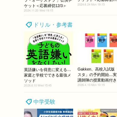
ツ・オーケストラ 」公演チ
2024.6.24 Mon 19:15
ケット＜応募締切12/3＞
2024.11.20 Wed 19:15
ドリル・参考書
Gakken、高校入試版
英語嫌いを得意に変える…
スタ」の予約開始…実
家庭と学校でできる最強メ
講師陣の授業動画付き
ソッド
2026.4.13 Mon 10:15
2026.6.10 Wed 15:45
中学受験