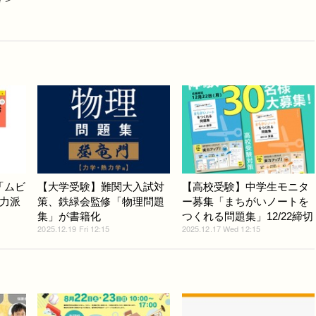
「ムビ
【大学受験】難関大入試対
【高校受験】中学生モニタ
力派
策、鉄緑会監修「物理問題
ー募集「まちがいノートを
集」が書籍化
つくれる問題集」12/22締切
2025.12.19 Fri 12:15
2025.12.17 Wed 12:15