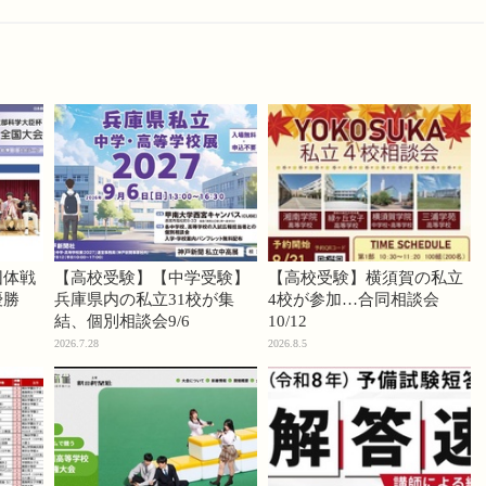
団体戦
【高校受験】【中学受験】
【高校受験】横須賀の私立
優勝
兵庫県内の私立31校が集
4校が参加…合同相談会
結、個別相談会9/6
10/12
2026.7.28
2026.8.5