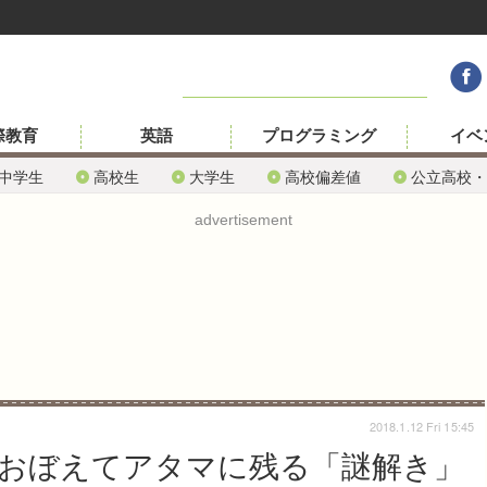
際教育
英語
プログラミング
イベ
中学生
高校生
大学生
高校偏差値
公立高校・
advertisement
2018.1.12 Fri 15:45
おぼえてアタマに残る「謎解き」