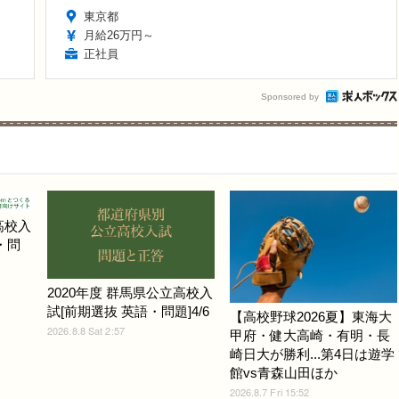
東京都
月給26万円～
正社員
Sponsored by
高校入
・問
2020年度 群馬県公立高校入
試[前期選抜 英語・問題]4/6
【高校野球2026夏】東海大
2026.8.8 Sat 2:57
甲府・健大高崎・有明・長
崎日大が勝利...第4日は遊学
館vs青森山田ほか
2026.8.7 Fri 15:52