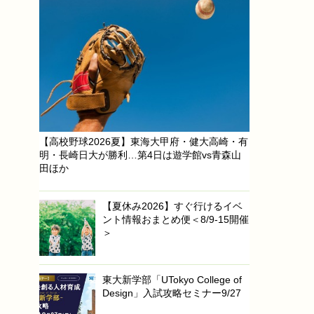
【高校野球2026夏】東海大甲府・健大高崎・有
明・長崎日大が勝利…第4日は遊学館vs青森山
田ほか
【夏休み2026】すぐ行けるイベ
ント情報おまとめ便＜8/9-15開催
＞
東大新学部「UTokyo College of
Design」入試攻略セミナー9/27