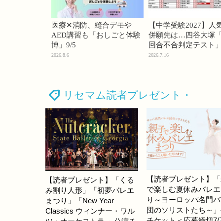
医療✕消防、縫合デモや
【中学受験2027】人
AED講習も「おしごと体験
併願先は…四谷大塚「
博」9/5
回合不合判定テスト
2026.8.6
2026.7.16
リセマム読者プレゼント・
【読者プレゼント】「
【読者プレゼント】「くる
で楽しむ夏休みバレエ
み割り人形」「初夢バレエ
り～ヨーロッパ名門バ
まつり」「New Year
団のソリストたち～」
Classics ウィンナー・ワル
チケット＜応募締切7/