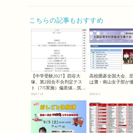
こちらの記事もおすすめ
【中学受験2027】四谷大
高校囲碁全国大会、
塚、第2回合不合判定テス
は灘・南山女子部が
ト（7/5実施）偏差値…筑駒
74・桜蔭70＜PR＞
2026.7.10
2026.8.5