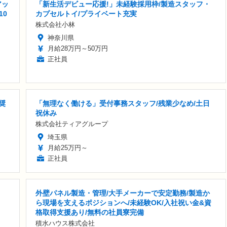
アッ
「新生活デビュー応援!」未経験採用枠/製造スタッフ・
10
カプセルトイ/プライベート充実
株式会社小林
神奈川県
月給28万円～50万円
正社員
奨
「無理なく働ける」受付事務スタッフ/残業少なめ/土日
祝休み
株式会社ティアグループ
埼玉県
月給25万円～
正社員
外壁パネル製造・管理/大手メーカーで安定勤務/製造か
ら現場を支えるポジションへ/未経験OK/入社祝い金&資
格取得支援あり/無料の社員寮完備
積水ハウス株式会社