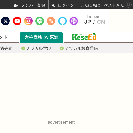
ログイン
こんにちは、ゲストさん
Language
JP
/
CN
ント
大学受験 by 東進
過去問
ミツカル学び
ミツカル教育通信
advertisement