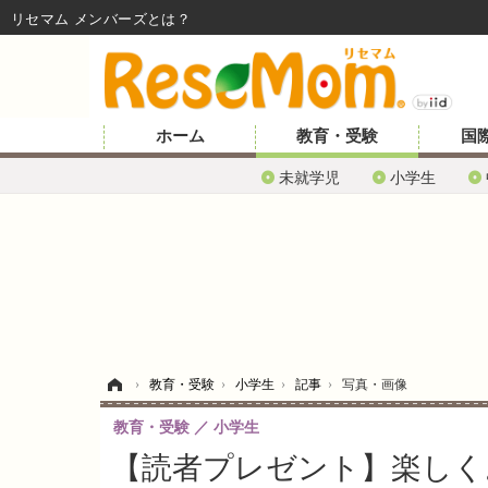
リセマム メンバーズ
ホーム
教育・受験
国
未就学児
小学生
ホーム
›
教育・受験
›
小学生
›
記事
›
写真・画像
教育・受験
小学生
【読者プレゼント】楽しく