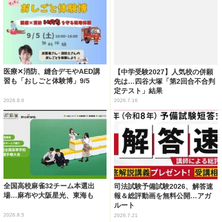
医療✕消防、縫合デモやAED講
【中学受験2027】人気校の併願
習も「おしごと体験博」9/5
先は…四谷大塚「第2回合不合判
定テスト」結果
2026.8.6
2026.7.16
全国高校麻雀32チーム本選出
司法試験予備試験2026、解答速
場…麻布や大阪星光、東海も
報＆総評動画を無料公開…アガ
ルート
2026.8.5
2026.7.21