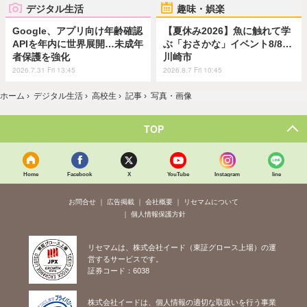
デジタル生活
趣味・娯楽
Google、アプリ向け年齢確認
【夏休み2026】魚に触れて学
APIを年内に世界展開…未成年
ぶ「おさかな」イベント8/8…
者保護を強化
川崎市
2026.7.31 Fri 13:45
2026.8.7 Fri 10:45
ホーム
›
デジタル生活
›
高校生
›
記事
›
写真・画像
TOP
Home
Facebook
X
YouTube
Instagram
line
お問合せ
広告掲載
会社概要
リセマムについて
個人情報保護方針
リセマムは、株式会社イード（東証グロース上場）の運
営するサービスです。
証券コード：6038
株式会社イードは、個人情報の適切な取扱いを行う事業