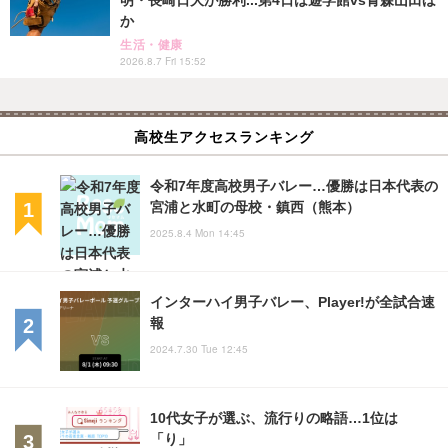
明・長崎日大が勝利...第4日は遊学館vs青森山田ほ
か
生活・健康
2026.8.7 Fri 15:52
高校生アクセスランキング
令和7年度高校男子バレー…優勝は日本代表の
宮浦と水町の母校・鎮西（熊本）
2025.8.4 Mon 14:45
インターハイ男子バレー、Player!が全試合速
報
2024.7.30 Tue 12:45
10代女子が選ぶ、流行りの略語…1位は
「り」