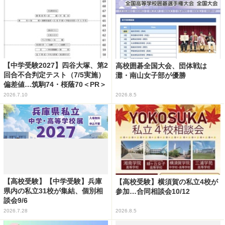
【中学受験2027】四谷大塚、第2
高校囲碁全国大会、団体戦は
回合不合判定テスト（7/5実施）
灘・南山女子部が優勝
偏差値…筑駒74・桜蔭70＜PR＞
2026.7.10
2026.8.5
【高校受験】【中学受験】兵庫
【高校受験】横須賀の私立4校が
県内の私立31校が集結、個別相
参加…合同相談会10/12
談会9/6
2026.7.28
2026.8.5