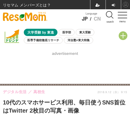
リセマム メンバーズ
Language
JP
/
CN
menu
search
大学受験 by 東進
医学部
東大受験
医専予備校徹底リサーチ
河合塾×東大特集
親子で考える大学選び
高校受験
中学受験
小学校受験
advertisement
共通テスト
夏休み
8月開催学校説明会・相談会
8月開催イベント・WS
全国公立高校 過去問
人気記事
自由研究教材（小学生向け）
自由研究教材（中学生向け）
ランキング
デジタル生活
高校生
2018.9.12（水） 9:15
10代のスマホサービス利用、毎日使うSNS首位
はTwitter 2枚目の写真・画像