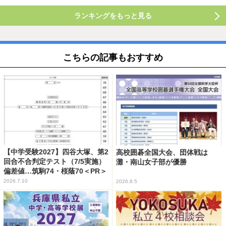
ランキングをもっと見る
こちらの記事もおすすめ
【中学受験2027】四谷大塚、第2
高校囲碁全国大会、団体戦は
回合不合判定テスト（7/5実施）
灘・南山女子部が優勝
偏差値…筑駒74・桜蔭70＜PR＞
2026.7.10
2026.8.5