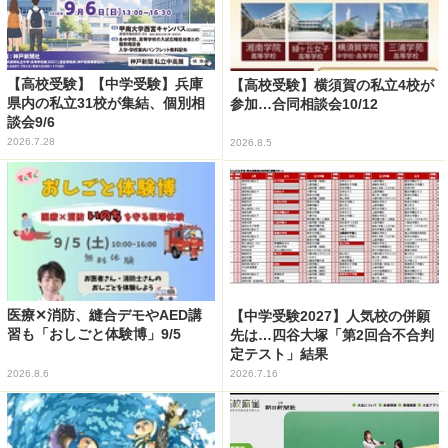
【高校受験】【中学受験】兵庫
【高校受験】横須賀の私立4校が
県内の私立31校が集結、個別相
参加…合同相談会10/12
談会9/6
2026.7.28
2026.8.5
医療✕消防、縫合デモやAED講
【中学受験2027】人気校の併願
習も「おしごと体験博」9/5
先は…四谷大塚「第2回合不合判
定テスト」結果
2026.8.6
2026.7.16