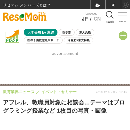
リセマム メンバーズ
Language
JP
/
CN
menu
search
大学受験 by 東進
医学部
東大受験
医専予備校徹底リサーチ
河合塾×東大特集
親子で考える大学選び
高校受験
中学受験
小学校受験
advertisement
共通テスト
夏休み
8月開催学校説明会・相談会
8月開催イベント・WS
全国公立高校 過去問
人気記事
自由研究教材（小学生向け）
自由研究教材（中学生向け）
ランキング
教育業界ニュース
イベント・セミナー
2018.12.6（木） 17:45
アフレル、教職員対象に相談会…テーマはプロ
グラミング授業など 1枚目の写真・画像