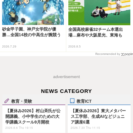
砂金甲子園、神戸女学院が優
全国高校麻雀32チーム本選出
勝…全国14校の中高生が腕競う
場…麻布や大阪星光、東海も
2026.7.29
2026.8.5
Recommended by
advertisement
NEWS CATEGORY
教育・受験
教育ICT
【夏休み2026】村山斉氏が公
【夏休み2026】東大メタバー
開講義、小中学生のための大
ス工学部、生成AIなどジュニ
学講義スクール9月開校
ア講座6選
2026.8.6 Thu 19:15
2026.7.30 Thu 11:15