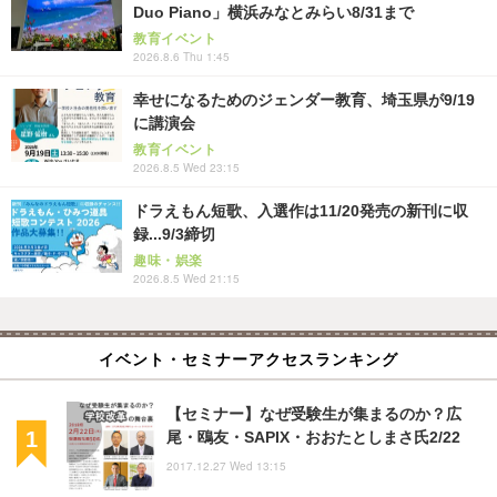
Duo Piano」横浜みなとみらい8/31まで
教育イベント
2026.8.6 Thu 1:45
幸せになるためのジェンダー教育、埼玉県が9/19
に講演会
教育イベント
2026.8.5 Wed 23:15
ドラえもん短歌、入選作は11/20発売の新刊に収
録...9/3締切
趣味・娯楽
2026.8.5 Wed 21:15
イベント・セミナーアクセスランキング
【セミナー】なぜ受験生が集まるのか？広
尾・鴎友・SAPIX・おおたとしまさ氏2/22
2017.12.27 Wed 13:15