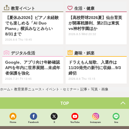
教育イベント
生活・健康
【夏休み2026】ピアノ未経験
【高校野球2026夏】仙台育英
でも楽しめる「AI Duo
が開幕戦勝利、第2日は東筑
Piano」横浜みなとみらい
vs神村学園ほか
8/31まで
2026.8.5 Wed 20:32
2026.8.6 Thu 19:45
デジタル生活
趣味・娯楽
Google、アプリ向け年齢確認
ドラえもん短歌、入選作は
APIを年内に世界展開…未成年
11/20発売の新刊に収録…9/3
者保護を強化
締切
2026.7.31 Fri 13:45
2026.8.6 Thu 15:15
ホーム
›
教育業界ニュース
›
イベント・セミナー
›
記事
›
写真・画像
TOP
Home
Facebook
X
YouTube
Instagram
line