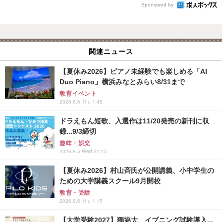
Sponsored by
関連ニュース
【夏休み2026】ピアノ未経験でも楽しめる「AI
Duo Piano」横浜みなとみらい8/31まで
教育イベント
2026.8.6 Thu 1:45
ドラえもん短歌、入選作は11/20発売の新刊に収
録...9/3締切
趣味・娯楽
2026.8.5 Wed 21:15
【夏休み2026】村山斉氏が公開講義、小中学生の
ための大学講義スクール9月開校
教育・受験
2026.8.6 Thu 1:15
【大学受験2027】獨協大、イブニング試験導入...