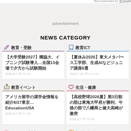
Recommended by
advertisement
NEWS CATEGORY
教育・受験
教育ICT
【大学受験2027】獨協大、イ
【夏休み2026】東大メタバー
ブニング試験導入…全国13会
ス工学部、生成AIなどジュニ
場で夕方から試験開始
ア講座6選
2026.8.7 Fri 14:15
2026.7.30 Thu 11:15
教育イベント
生活・健康
アメリカ留学の奨学金情報を
【高校野球2026夏】第3日朝
紹介8/27東京…
の部は東海大甲府が勝利、午
EducationUSA
後の部で八幡商と健大高崎が
激突
2026.8.7 Fri 11:15
2026.8.7 Fri 12:45