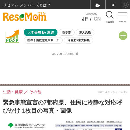
リセマム メンバーズ
Language
JP
/
CN
menu
search
大学受験 by 東進
医学部
東大受験
医専予備校徹底リサーチ
河合塾×東大特集
親子で考える大学選び
高校受験
中学受験
小学校受験
advertisement
共通テスト
夏休み
8月開催学校説明会・相談会
8月開催イベント・WS
全国公立高校 過去問
人気記事
自由研究教材（小学生向け）
自由研究教材（中学生向け）
ランキング
生活・健康
その他
2020.4.8（水） 14:45
緊急事態宣言の7都府県、住民に冷静な対応呼
びかけ 1枚目の写真・画像