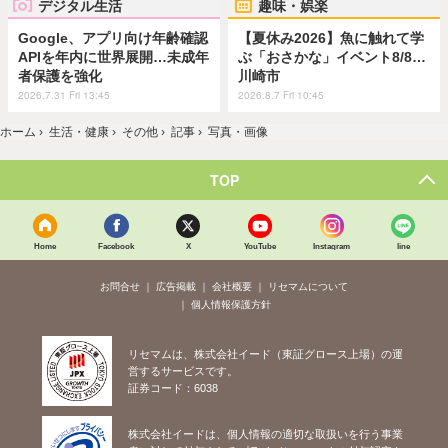
デジタル生活
趣味・娯楽
Google、アプリ向け年齢確認
【夏休み2026】魚に触れて学
APIを年内に世界展開…未成年
ぶ「おさかな」イベント8/8…
者保護を強化
川崎市
2026.7.31 Fri 13:45
2026.8.7 Fri 10:45
ホーム
›
生活・健康
›
その他
›
記事
›
写真・画像
TOP
Home
Facebook
X
YouTube
Instagram
line
お問合せ
広告掲載
会社概要
リセマムについて
個人情報保護方針
リセマムは、株式会社イード（東証グロース上場）の運
営するサービスです。
証券コード：6038
株式会社イードは、個人情報の適切な取扱いを行う事業