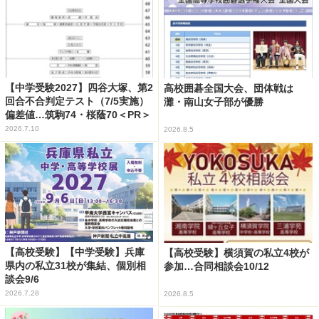
【中学受験2027】四谷大塚、第2
高校囲碁全国大会、団体戦は
回合不合判定テスト（7/5実施）
灘・南山女子部が優勝
偏差値…筑駒74・桜蔭70＜PR＞
2026.7.10
2026.8.5
【高校受験】【中学受験】兵庫
【高校受験】横須賀の私立4校が
県内の私立31校が集結、個別相
参加…合同相談会10/12
談会9/6
2026.7.28
2026.8.5