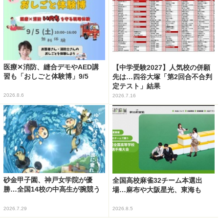
医療✕消防、縫合デモやAED講
【中学受験2027】人気校の併願
習も「おしごと体験博」9/5
先は…四谷大塚「第2回合不合判
定テスト」結果
2026.8.6
2026.7.16
砂金甲子園、神戸女学院が優
全国高校麻雀32チーム本選出
勝…全国14校の中高生が腕競う
場…麻布や大阪星光、東海も
2026.7.29
2026.8.5