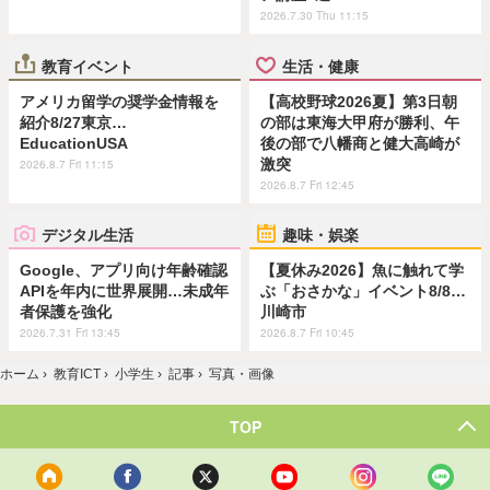
2026.7.30 Thu 11:15
教育イベント
生活・健康
アメリカ留学の奨学金情報を
【高校野球2026夏】第3日朝
紹介8/27東京…
の部は東海大甲府が勝利、午
EducationUSA
後の部で八幡商と健大高崎が
激突
2026.8.7 Fri 11:15
2026.8.7 Fri 12:45
デジタル生活
趣味・娯楽
Google、アプリ向け年齢確認
【夏休み2026】魚に触れて学
APIを年内に世界展開…未成年
ぶ「おさかな」イベント8/8…
者保護を強化
川崎市
2026.7.31 Fri 13:45
2026.8.7 Fri 10:45
ホーム
›
教育ICT
›
小学生
›
記事
›
写真・画像
TOP