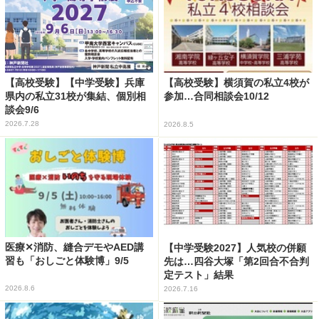
【高校受験】【中学受験】兵庫
【高校受験】横須賀の私立4校が
県内の私立31校が集結、個別相
参加…合同相談会10/12
談会9/6
2026.7.28
2026.8.5
医療✕消防、縫合デモやAED講
【中学受験2027】人気校の併願
習も「おしごと体験博」9/5
先は…四谷大塚「第2回合不合判
定テスト」結果
2026.8.6
2026.7.16