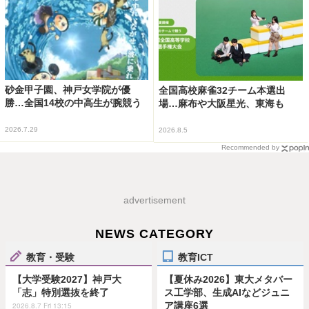
砂金甲子園、神戸女学院が優
全国高校麻雀32チーム本選出
勝…全国14校の中高生が腕競う
場…麻布や大阪星光、東海も
2026.7.29
2026.8.5
Recommended by
advertisement
NEWS CATEGORY
教育・受験
教育ICT
【大学受験2027】神戸大
【夏休み2026】東大メタバー
「志」特別選抜を終了
ス工学部、生成AIなどジュニ
ア講座6選
2026.8.7 Fri 13:15