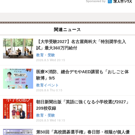
Sponsored by
関連ニュース
【大学受験2027】名古屋商科大「特別奨学生入
試」最大360万円給付
教育・受験
2026.8.5 Wed 20:15
医療✕消防、縫合デモやAED講習も「おしごと体
験博」9/5
教育イベント
2026.8.6 Thu 0:15
朝日新聞出版「英語に強くなる小学校選び2027」
209校収録
教育・受験
2026.8.5 Wed 19:15
第50回「高校囲碁選手権」春日部・桜蔭が個人優