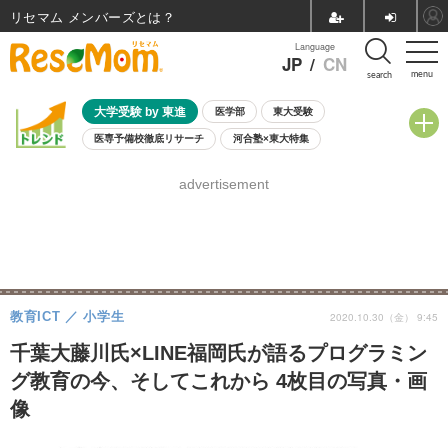
リセマム メンバーズ
Language
JP
/
CN
menu
search
大学受験 by 東進
医学部
東大受験
医専予備校徹底リサーチ
河合塾×東大特集
親子で考える大学選び
高校受験
中学受験
小学校受験
advertisement
共通テスト
夏休み
8月開催学校説明会・相談会
8月開催イベント・WS
全国公立高校 過去問
人気記事
自由研究教材（小学生向け）
自由研究教材（中学生向け）
ランキング
教育ICT
小学生
2020.10.30（金） 9:45
千葉大藤川氏×LINE福岡氏が語るプログラミン
グ教育の今、そしてこれから 4枚目の写真・画
像